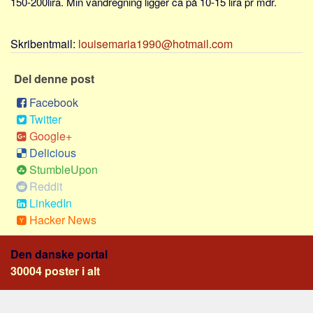
150-200lira. Min vandregning ligger ca på 10-15 lira pr mdr.
Social sikring og sundhed
Transport
Skribentmail:
louisemaria1990@hotmail.com
Alle
Aspekter
Del denne post
Køb og salg
Facebook
Twitter
Økonomi
Google+
Jura og regler
Delicious
Skatter og afgifter
StumbleUpon
Statistik
Reddit
LinkedIn
Praktisk
Hacker News
Alle
Meta
Den danske portal
30004 poster i alt
Dokumenttyper
Emner