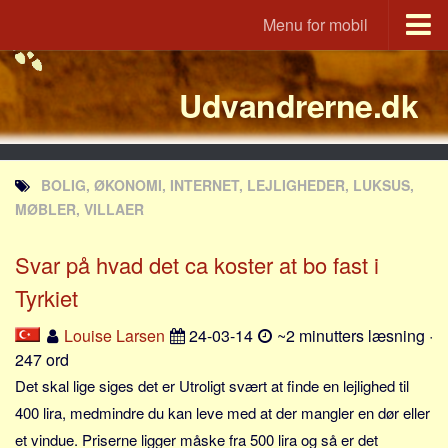
Menu for mobil
Portal
Udvandrerne.dk
Udvandrerne.dk
Utvandrerne.no
Utvandrarna.se
BOLIG, ØKONOMI, INTERNET, LEJLIGHEDER, LUKSUS,
Tyskland.dk
MØBLER, VILLAER
England.dk
Svar på hvad det ca koster at bo fast i
Rusland.dk
Tyrkiet
JLKM.dk
Lande
Louise Larsen
24-03-14
~2 minutters læsning ·
247 ord
Tyrkiet
Det skal lige siges det er Utroligt svært at finde en lejlighed til
Spanien
400 lira, medmindre du kan leve med at der mangler en dør eller
Frankrig
et vindue. Priserne ligger måske fra 500 lira og så er det