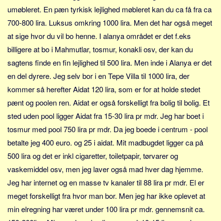
Sverige
umøbleret. En pæn tyrkisk lejlighed møbleret kan du ca få fra ca
Norge
700-800 lira. Luksus omkring 1000 lira. Men det har også meget
Thailand
at sige hvor du vil bo henne. I alanya området er det f.eks
billigere at bo i Mahmutlar, tosmur, konakli osv, der kan du
Italien
sagtens finde en fin lejlighed til 500 lira. Men inde i Alanya er det
Grækenland
en del dyrere. Jeg selv bor i en Tepe Villa til 1000 lira, der
USA
kommer så herefter Aidat 120 lira, som er for at holde stedet
Alle
pænt og poolen ren. Aidat er også forskelligt fra bolig til bolig. Et
Nøgleord
sted uden pool ligger Aidat fra 15-30 lira pr mdr. Jeg har boet i
tosmur med pool 750 lira pr mdr. Da jeg boede i centrum - pool
Bolig
betalte jeg 400 euro. og 25 i aidat. Mit madbugdet ligger ca på
Job
500 lira og det er inkl cigaretter, toiletpapir, tørvarer og
Virksomhed
vaskemiddel osv, men jeg laver også mad hver dag hjemme.
Investering
Jeg har internet og en masse tv kanaler til 88 lira pr mdr. El er
Pension og opsparing
meget forskelligt fra hvor man bor. Men jeg har ikke oplevet at
Forbrug
min elregning har været under 100 lira pr mdr. gennemsnit ca.