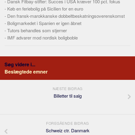
-
Dansk Fitbay-stifter: Succes i USA kræver 100 pct. fokus
-
Køb en feriebolig på Sicilien for en euro
-
Den fransk-marokkanske dobbeltbeskatningsoverenskomst
-
Boligmarkedet i Spanien er igen åbnet
-
Tutors behandles som stjerner
-
IMF advarer mod nordisk boligboble
Søg videre i...
Beslægtede emner
NÆSTE BIDRAG
Billetter til salg
FOREGÅENDE BIDRAG
Schweiz ctr. Danmark