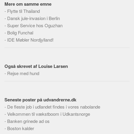
Skribenter
Mere om samme emne
-
Flytte til Thailand
Personer
-
Dansk jule-invasion i Berlin
Steder
-
Super Service hos Oguzhan
Kilder
-
Bolig Funchal
-
IDE Møbler Nordjylland!
Om
Webstedet
Forhistorien
Også skrevet af Louise Larsen
Redigering
-
Rejse med hund
Tekstannoncer
Bannere
Seneste poster på udvandrerne.dk
Hjælp
-
De fleste job i udlandet findes i vores nabolande
-
Velkommen til vækstboom i Udkantsnorge
-
Banken grinede ad os
-
Boston kalder