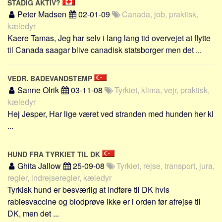
STADIG AKTIV?
Peter Madsen
02-01-09
Canada, job, praktisk,
kæledyr
Kaere Tamas, Jeg har selv i lang lang tid overvejet at flytte
til Canada saagar blive canadisk statsborger men det ...
VEDR. BADEVANDSTEMP
Sanne Olrik
03-11-08
Tyrkiet, klima, vejr, praktisk,
kæledyr
Hej Jesper, Har lige været ved stranden med hunden her kl
...
HUND FRA TYRKIET TIL DK
Ghita Jallow
25-09-08
Tyrkiet, rejse, transport, jura,
regler, indrejseregler, kæledyr
Tyrkisk hund er besværlig at indføre til DK hvis
rabiesvaccine og blodprøve ikke er i orden før afrejse til
DK, men det ...