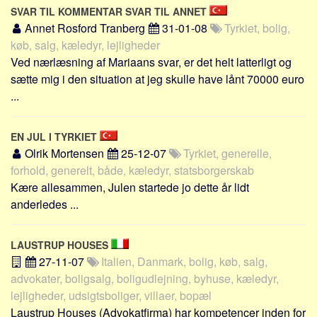
SVAR TIL KOMMENTAR SVAR TIL ANNET
Annet Rosford Tranberg
31-01-08
Tyrkiet, bolig,
køb, salg, kæledyr, lejligheder
Ved nærlæsning af Mariaans svar, er det helt latterligt og
sætte mig i den situation at jeg skulle have lånt 70000 euro
...
EN JUL I TYRKIET
Olrik Mortensen
25-12-07
Tyrkiet, generelle,
forhold, generelt, både, kæledyr, statsborgerskab
Kære allesammen, Julen startede jo dette år lidt
anderledes ...
LAUSTRUP HOUSES
27-11-07
Italien, Danmark, bolig, køb, salg,
advokater, boligsalg, boligudlejning, byhuse, kæledyr,
lejligheder, udsigtsboliger, villaer, bopæl
Laustrup Houses (Advokatfirma) har kompetencer inden for