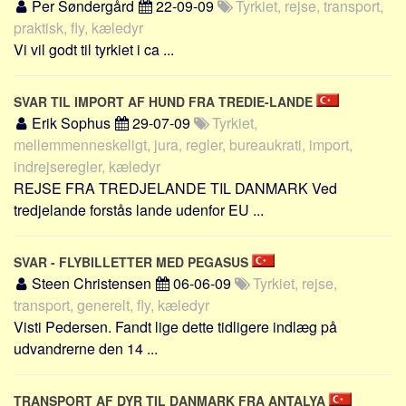
Social sikring og sundhed
Per Søndergård
22-09-09
Tyrkiet, rejse, transport,
praktisk, fly, kæledyr
Transport
Vi vil godt til tyrkiet i ca ...
Alle
Aspekter
SVAR TIL IMPORT AF HUND FRA TREDIE-LANDE
Erik Sophus
29-07-09
Tyrkiet,
Køb og salg
mellemmenneskeligt, jura, regler, bureaukrati, import,
Økonomi
indrejseregler, kæledyr
Jura og regler
REJSE FRA TREDJELANDE TIL DANMARK Ved
tredjelande forstås lande udenfor EU ...
Skatter og afgifter
Statistik
SVAR - FLYBILLETTER MED PEGASUS
Praktisk
Steen Christensen
06-06-09
Tyrkiet, rejse,
Alle
transport, generelt, fly, kæledyr
Visti Pedersen. Fandt lige dette tidligere indlæg på
Meta
udvandrerne den 14 ...
Dokumenttyper
Emner
TRANSPORT AF DYR TIL DANMARK FRA ANTALYA