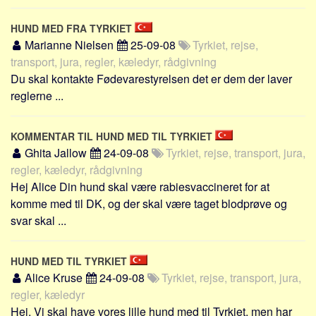
HUND MED FRA TYRKIET
Marianne Nielsen
25-09-08
Tyrkiet, rejse,
transport, jura, regler, kæledyr, rådgivning
Du skal kontakte Fødevarestyrelsen det er dem der laver
reglerne ...
KOMMENTAR TIL HUND MED TIL TYRKIET
Ghita Jallow
24-09-08
Tyrkiet, rejse, transport, jura,
regler, kæledyr, rådgivning
Hej Alice Din hund skal være rabiesvaccineret for at
komme med til DK, og der skal være taget blodprøve og
svar skal ...
HUND MED TIL TYRKIET
Alice Kruse
24-09-08
Tyrkiet, rejse, transport, jura,
regler, kæledyr
Hej. Vi skal have vores lille hund med til Tyrkiet, men har