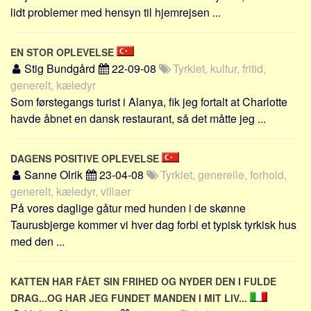
lidt problemer med hensyn til hjemrejsen ...
EN STOR OPLEVELSE
Stig Bundgård
22-09-08
Tyrkiet, kultur, fritid,
generelt, kæledyr
Som førstegangs turist i Alanya, fik jeg fortalt at Charlotte
havde åbnet en dansk restaurant, så det måtte jeg ...
DAGENS POSITIVE OPLEVELSE
Sanne Olrik
23-04-08
Tyrkiet, generelle, forhold,
generelt, kæledyr, villaer
På vores daglige gåtur med hunden i de skønne
Taurusbjerge kommer vi hver dag forbi et typisk tyrkisk hus
med den ...
KATTEN HAR FÅET SIN FRIHED OG NYDER DEN I FULDE
DRAG...OG HAR JEG FUNDET MANDEN I MIT LIV...