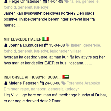
Helge Christensen
14-04-08
Italien, generelle,
forhold, generelt, kæledyr
Jamen kan livskvalitet beskrives kortere? Den slags
positive, livsbekræftende beretninger skrevet lige fra
hjertet, ...
MIT ELSKEDE ITALIEN
Joanna I.p.knudsen
13-04-08
Italien, generelle,
forhold, generelt, kæledyr, lejligheder, villaer
hvordan ka det dog være, at man kun får lov at ytre sig her
hvis man er kendt eller EJER et hus i toscana. . . ...
INDFØRSEL AF HUSDYR I DUBAI...
Malene Petersen
24-03-08
Forenede Arabiske
Emirater, rejse, transport, generelt, kæledyr
Hej Vi vil lige høre om man må medbringe husdyr til Dubai,
er der nogle der ved dette? Danni ...