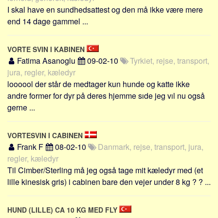
Sverige
I skal have en sundhedsattest og den må ikke være mere
Norge
end 14 dage gammel ...
Thailand
VORTE SVIN I KABINEN
Italien
Fatima Asanoglu
09-02-10
Tyrkiet, rejse, transport,
Grækenland
jura, regler, kæledyr
USA
loooool der står de medtager kun hunde og katte ikke
andre former for dyr på deres hjemme sıde jeg vıl nu også
Alle
gerne ...
Nøgleord
Bolig
VORTESVIN I CABINEN
Job
Frank F
08-02-10
Danmark, rejse, transport, jura,
regler, kæledyr
Virksomhed
Til Cimber/Sterling må jeg også tage mit kæledyr med (et
Investering
lille kinesisk gris) i cabinen bare den vejer under 8 kg ? ? ...
Pension og opsparing
Forbrug
HUND (LILLE) CA 10 KG MED FLY