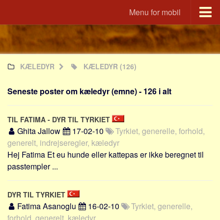
Menu for mobil
Portal
Udvandrerne.dk
KÆLEDYR
KÆLEDYR
(126)
Utvandrerne.no
Utvandrarna.se
Seneste poster om kæledyr (emne) - 126 i alt
Tyskland.dk
England.dk
TIL FATIMA - DYR TIL TYRKIET
Rusland.dk
Ghita Jallow
17-02-10
Tyrkiet, generelle, forhold,
generelt, indrejseregler, kæledyr
JLKM.dk
Hej Fatima Et eu hunde eller kattepas er ikke beregnet til
Lande
passtempler ...
Tyrkiet
Spanien
DYR TIL TYRKIET
Fatima Asanoglu
16-02-10
Tyrkiet, generelle,
Frankrig
forhold, generelt, kæledyr