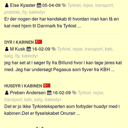
Skribenter
Else Kyaster
05-04-09
Tyrkiet, rejse, transport,
praktisk, fly, kæledyr
Personer
Er der nogen der har kendskab til hvordan man kan få en
Steder
kat med hjem til Danmark fra Tyrkiet ...
Kilder
Om
DYR I KABINEN
M Kusk
16-02-09
Tyrkiet, rejse, transport, køb,
Webstedet
salg, fly, kæledyr
Forhistorien
jeg har set at i søger fly fra Billund hvor i kan tage jeres kat
Redigering
med. Jeg har undersøgt Pegasus som flyver fra KBH ...
Tekstannoncer
HUSDYR I KABINEN
Bannere
Preben Andersen
16-02-09
Tyrkiet, rejse,
Hjælp
transport, køb, salg, kæledyr
Det er jo ikke Tyrkieteksperten som forbyder husdyr med i
kabinen.Det er flyselskabet Onurair ...