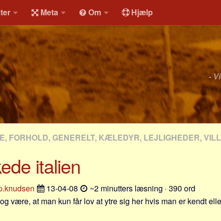
ter
Meta
Om
Hjælp
- V
, FORHOLD, GENERELT, KÆLEDYR, LEJLIGHEDER, VIL
kede italien
.p.knudsen
13-04-08
~2 minutters læsning · 390 ord
g være, at man kun får lov at ytre sig her hvis man er kendt ell