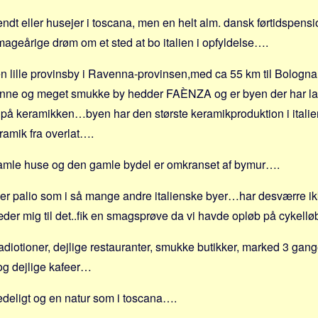
ndt eller husejer i toscana, men en helt alm. dansk førtidspensi
 mageårige drøm om et sted at bo italien i opfyldelse….
n lille provinsby i Ravenna-provinsen,med ca 55 km til Bologna
ønne og meget smukke by hedder FAÈNZA og er byen der har lagt
 på keramikken…byen har den største keramikproduktion i italien
mik fra overlat….
amle huse og den gamle bydel er omkranset af bymur….
r her palio som i så mange andre italienske byer…har desværre ik
 mig til det..fik en smagsprøve da vi havde opløb på cykelløb
radiotioner, dejlige restauranter, smukke butikker, marked 3 gan
g dejlige kafeer…
fredeligt og en natur som i toscana….