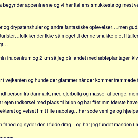
ra begynder appeninerne og vi har italiens smukkeste og mest 
er og drypstenshuler og andre fantastiske oplevelser….men guds
e turister…folk kender ikke så meget til denne smukke plet i ita
igt…
min fra centrum og 2 km så jeg på landet med æbleplantager, kiv
r i vejkanten og hunde der glammer når der kommer fremmede 
endt person fra danmark, med ejerbolig og masser af penge, men 
har ejen indkørsel med plads til bilen og har fået min fdørste have 
pekteret og velset i mit lille nabolag…har søde venlige og hj
sin frihed og nyder den i fulde drag…og har jeg fundet manden i 
kønnere…