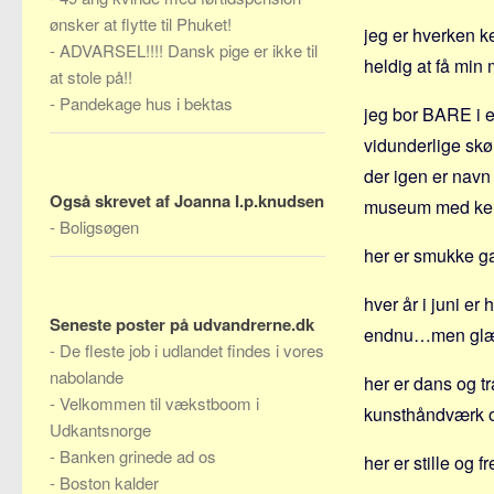
ønsker at flytte til Phuket!
jeg er hverken ke
-
ADVARSEL!!!! Dansk pige er ikke til
heldig at få min
at stole på!!
-
Pandekage hus i bektas
jeg bor BARE i e
vidunderlige sk
der igen er navn
Også skrevet af Joanna I.p.knudsen
museum med kera
-
Boligsøgen
her er smukke g
hver år i juni e
Seneste poster på udvandrerne.dk
endnu…men glæder
-
De fleste job i udlandet findes i vores
nabolande
her er dans og t
-
Velkommen til vækstboom i
kunsthåndværk o
Udkantsnorge
-
Banken grinede ad os
her er stille og 
-
Boston kalder