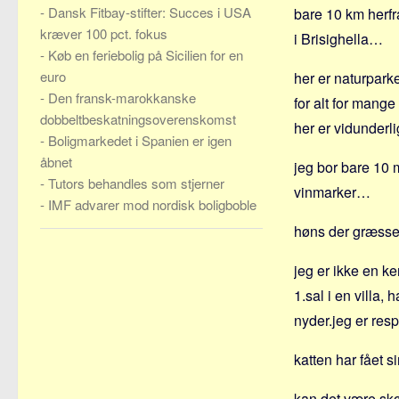
-
Dansk Fitbay-stifter: Succes i USA
bare 10 km herf
kræver 100 pct. fokus
i Brisighella…
-
Køb en feriebolig på Sicilien for en
euro
her er naturpark
-
Den fransk-marokkanske
for alt for mang
dobbeltbeskatningsoverenskomst
her er vidunderl
-
Boligmarkedet i Spanien er igen
åbnet
jeg bor bare 10 
-
Tutors behandles som stjerner
vinmarker…
-
IMF advarer mod nordisk boligboble
høns der græsse
jeg er ikke en k
1.sal i en villa, 
nyder.jeg er res
katten har fået 
kan det være s