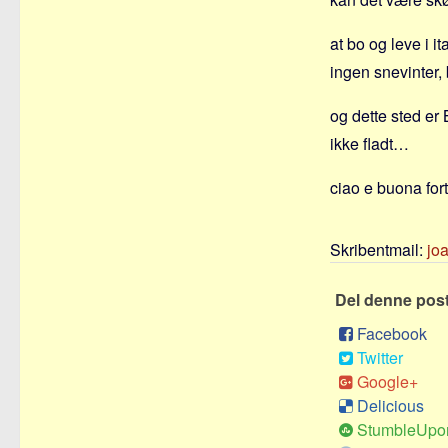
at bo og leve i 
ingen snevinter,
og dette sted e
ikke fladt…
ciao e buona f
Skribentmail:
jo
Del denne pos
Facebook
Twitter
Google+
Delicious
StumbleUpo