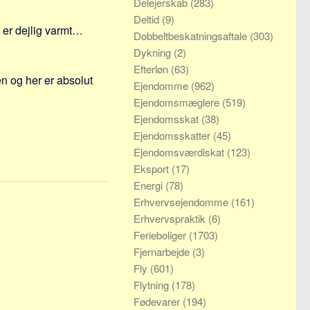
Delejerskab
(283)
Deltid
(9)
 er dejlig varmt…
Dobbeltbeskatningsaftale
(303)
Dykning
(2)
Efterløn
(63)
 og her er absolut
Ejendomme
(962)
Ejendomsmæglere
(519)
Ejendomsskat
(38)
Ejendomsskatter
(45)
Ejendomsværdiskat
(123)
Eksport
(17)
Energi
(78)
Erhvervsejendomme
(161)
Erhvervspraktik
(6)
Ferieboliger
(1703)
Fjernarbejde
(3)
Fly
(601)
Flytning
(178)
Fødevarer
(194)