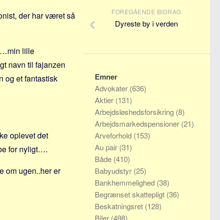
FOREGÅENDE BIDRAG
onist, der har været så
Dyreste by i verden
…min lille
 navn til fajanzen
Emner
 og et fantastisk
Advokater
(636)
Aktier
(131)
Arbejdsløshedsforsikring
(8)
Arbejdsmarkedspensioner
(21)
ke oplevet det
Arveforhold
(153)
Au pair
(31)
e for nyligt….
Både
(410)
ge om ugen..her er
Babyudstyr
(25)
Bankhemmelighed
(38)
Begrænset skattepligt
(36)
Beskatningsret
(128)
Biler
(498)