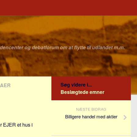
idencenter og debatforum om at flytte til udlandet m.m.
Søg videre i...
LAER
Beslægtede emner
NÆSTE BIDRAG
Billigere handel med aktier
er EJER et hus i