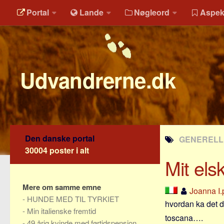
Portal
Lande
Nøgleord
Aspek
Udvandrerne.dk
Den danske portal
GENERELLE
30004 poster i alt
Mit els
Mere om samme emne
Joanna I
-
HUNDE MED TIL TYRKIET
hvordan ka det do
-
Min italienske fremtid
toscana….
-
49 årig kvinde med førtidspension