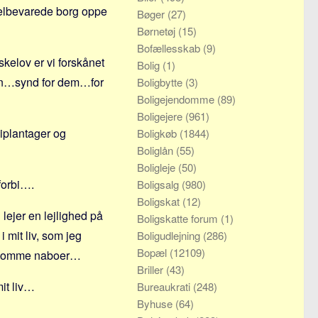
velbevarede borg oppe
Bøger
(27)
Børnetøj
(15)
Bofællesskab
(9)
kelov er vi forskånet
Bolig
(1)
lien…synd for dem…for
Boligbytte
(3)
Boligejendomme
(89)
Boligejere
(961)
iplantager og
Boligkøb
(1844)
Boliglån
(55)
Boligleje
(50)
forbi….
Boligsalg
(980)
Boligskat
(12)
lejer en lejlighed på
Boligskatte forum
(1)
i mit liv, som jeg
Boligudlejning
(286)
Bopæl
(12109)
ælpsomme naboer…
Briller
(43)
mit liv…
Bureaukrati
(248)
Byhuse
(64)