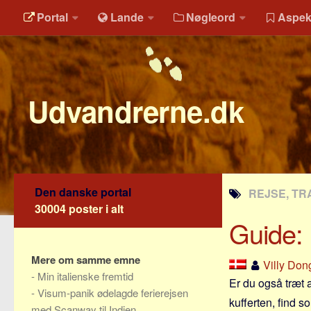
Portal
Lande
Nøgleord
Aspek
Udvandrerne.dk
Den danske portal
REJSE, TR
30004 poster i alt
Guide: F
Mere om samme emne
Villy Don
-
Min italienske fremtid
Er du også træt a
-
Visum-panik ødelagde ferierejsen
kufferten, find s
med Scanway til Indien