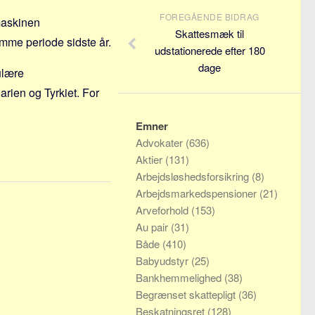
FOREGÅENDE BIDRAG
maskinen
Skattesmæk til
amme periode sidste år.
udstationerede efter 180
dage
ulære
arien og Tyrkiet. For
Emner
Advokater
(636)
Aktier
(131)
Arbejdsløshedsforsikring
(8)
Arbejdsmarkedspensioner
(21)
Arveforhold
(153)
Au pair
(31)
Både
(410)
Babyudstyr
(25)
Bankhemmelighed
(38)
Begrænset skattepligt
(36)
Beskatningsret
(128)