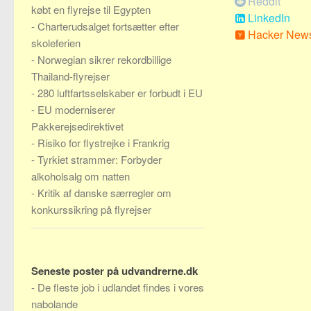
Reddit
købt en flyrejse til Egypten
LinkedIn
-
Charterudsalget fortsætter efter
Hacker New
skoleferien
-
Norwegian sikrer rekordbillige
Thailand-flyrejser
-
280 luftfartsselskaber er forbudt i EU
-
EU moderniserer
Pakkerejsedirektivet
-
Risiko for flystrejke i Frankrig
-
Tyrkiet strammer: Forbyder
alkoholsalg om natten
-
Kritik af danske særregler om
konkurssikring på flyrejser
Seneste poster på udvandrerne.dk
-
De fleste job i udlandet findes i vores
nabolande