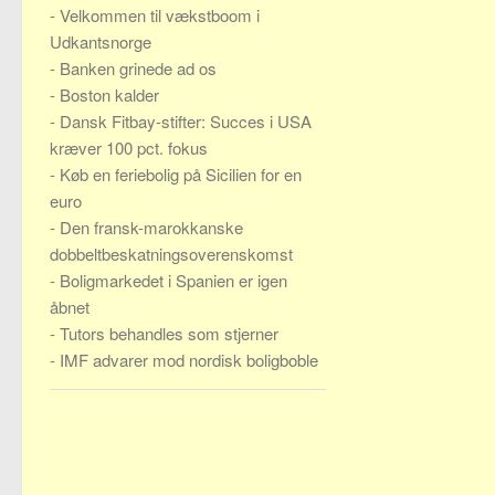
-
Velkommen til vækstboom i
Udkantsnorge
-
Banken grinede ad os
-
Boston kalder
-
Dansk Fitbay-stifter: Succes i USA
kræver 100 pct. fokus
-
Køb en feriebolig på Sicilien for en
euro
-
Den fransk-marokkanske
dobbeltbeskatningsoverenskomst
-
Boligmarkedet i Spanien er igen
åbnet
-
Tutors behandles som stjerner
-
IMF advarer mod nordisk boligboble