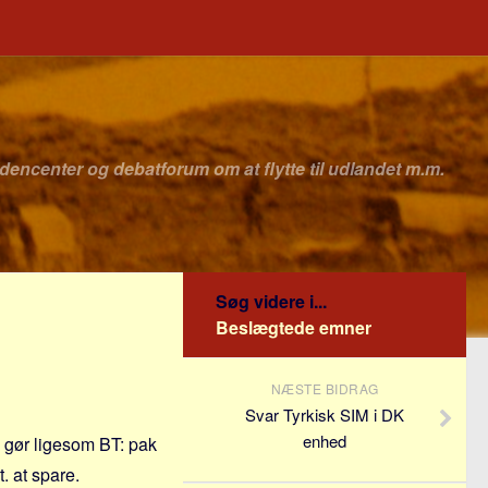
idencenter og debatforum om at flytte til udlandet m.m.
Søg videre i...
Beslægtede emner
NÆSTE BIDRAG
Svar Tyrkisk SIM i DK
enhed
å gør ligesom BT: pak
. at spare.