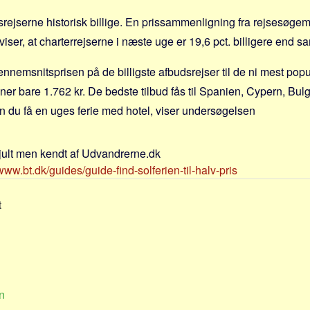
srejserne historisk billige. En prissammenligning fra rejsesøge
iser, at charterrejserne i næste uge er 19,6 pct. billigere end s
gennemsnitsprisen på de billigste afbudsrejser til de ni mest pop
ner bare 1.762 kr. De bedste tilbud fås til Spanien, Cypern, Bulg
an du få en uges ferie med hotel, viser undersøgelsen
jult men kendt af Udvandrerne.dk
/www.bt.dk/guides/guide-find-solferien-til-halv-pris
t
n