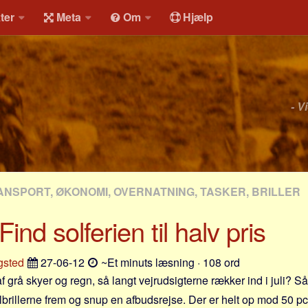
ter
Meta
Om
Hjælp
- V
ANSPORT, ØKONOMI, OVERNATNING, TASKER, BRILLER
ind solferien til halv pris
gsted
27-06-12
~Et minuts læsning · 108 ord
f grå skyer og regn, så langt vejrudsigterne rækker ind i juli? S
olbrillerne frem og snup en afbudsrejse. Der er helt op mod 50 pct