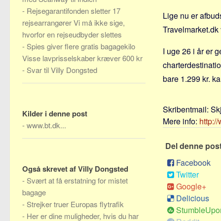
-
Rejsegarantifonden sletter 17
Lige nu er afbud
rejsearrangører Vi må ikke sige,
Travelmarket.dk v
hvorfor en rejseudbyder slettes
-
Spies giver flere gratis bagagekilo
I uge 26 i år er 
Visse lavprisselskaber kræver 600 kr
charterdestinatio
-
Svar til Villy Dongsted
bare 1.299 kr. k
Skribentmail:
Sk
Kilder i denne post
Mere info:
http:/
-
www.bt.dk...
Del denne pos
Facebook
Også skrevet af Villy Dongsted
Twitter
-
Svært at få erstatning for mistet
Google+
bagage
Delicious
-
Strejker truer Europas flytrafik
StumbleUpo
-
Her er dine muligheder, hvis du har