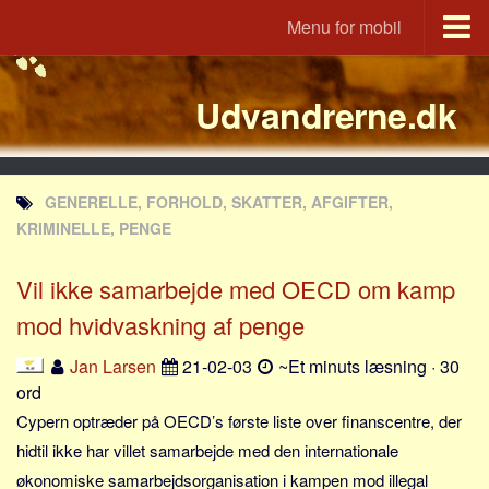
Menu for mobil
Portal
Udvandrerne.dk
Udvandrerne.dk
Utvandrerne.no
Utvandrarna.se
GENERELLE, FORHOLD, SKATTER, AFGIFTER,
Tyskland.dk
KRIMINELLE, PENGE
England.dk
Vil ikke samarbejde med OECD om kamp
Rusland.dk
mod hvidvaskning af penge
JLKM.dk
Lande
Jan Larsen
21-02-03
~Et minuts læsning · 30
ord
Tyrkiet
Cypern optræder på OECD’s første liste over finanscentre, der
Spanien
hidtil ikke har villet samarbejde med den internationale
Frankrig
økonomiske samarbejdsorganisation i kampen mod illegal