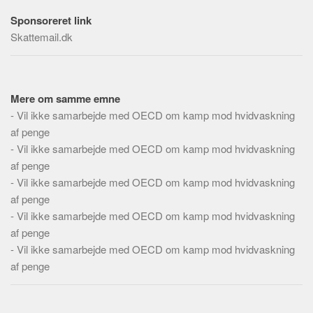
Social sikring og sundhed
Sponsoreret link
Transport
Skattemail.dk
Alle
Aspekter
Køb og salg
Mere om samme emne
-
Vil ikke samarbejde med OECD om kamp mod hvidvaskning
Økonomi
af penge
Jura og regler
-
Vil ikke samarbejde med OECD om kamp mod hvidvaskning
Skatter og afgifter
af penge
-
Vil ikke samarbejde med OECD om kamp mod hvidvaskning
Statistik
af penge
Praktisk
-
Vil ikke samarbejde med OECD om kamp mod hvidvaskning
Alle
af penge
-
Vil ikke samarbejde med OECD om kamp mod hvidvaskning
Meta
af penge
Dokumenttyper
Emner