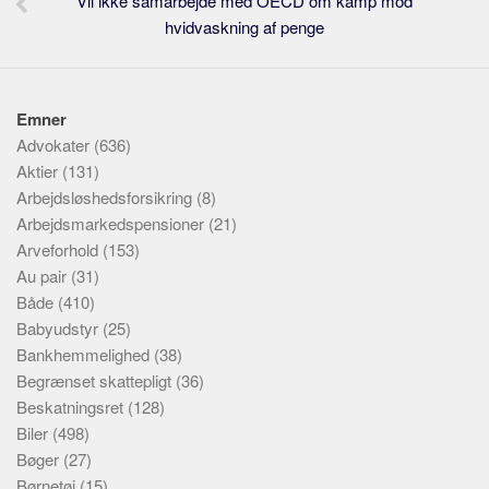
Vil ikke samarbejde med OECD om kamp mod
hvidvaskning af penge
Emner
Advokater
(636)
Aktier
(131)
Arbejdsløshedsforsikring
(8)
Arbejdsmarkedspensioner
(21)
Arveforhold
(153)
Au pair
(31)
Både
(410)
Babyudstyr
(25)
Bankhemmelighed
(38)
Begrænset skattepligt
(36)
Beskatningsret
(128)
Biler
(498)
Bøger
(27)
Børnetøj
(15)