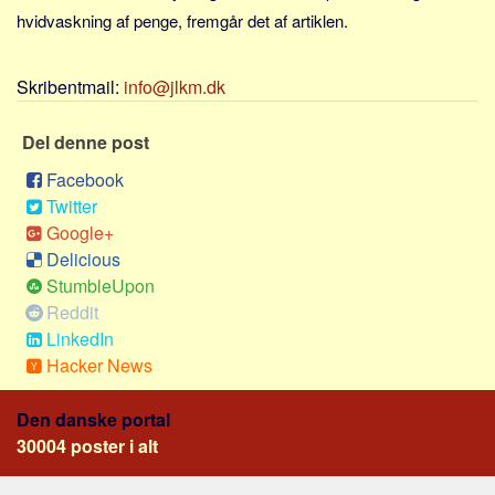
Sverige
hvidvaskning af penge, fremgår det af artiklen.
Norge
Thailand
Skribentmail:
info@jlkm.dk
Italien
Del denne post
Grækenland
Facebook
USA
Twitter
Alle
Google+
Nøgleord
Delicious
StumbleUpon
Bolig
Reddit
Job
LinkedIn
Virksomhed
Hacker News
Investering
Den danske portal
Pension og opsparing
30004 poster i alt
Forbrug