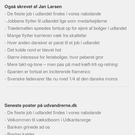
Skribenter
Også skrevet af Jan Larsen
Personer
-
De fleste job i udlandet findes i vores nabolande
-
Jobbene flytter til udlandet lige som medarbejderne
Steder
-
Trædemøllen speedes fortsat op for ejere af boliger i udlandet
Kilder
-
Mange flytter karrieren væk fra skattefar
Om
-
Hver anden dansker er parat til et job i udlandet
-
Det kolde nord er blevet hot
Webstedet
-
Større interesse for ferieboliger, hvor peberet gror
Forhistorien
-
Mere takt-og-tone – men pas på med kæft-trit-og-retning
-
Spanien er fortsat en inciterende flamenco
Redigering
-
Svenske fødevarer fås nu med 1/4 af den danske moms
Tekstannoncer
Bannere
Hjælp
Seneste poster på udvandrerne.dk
-
De fleste job i udlandet findes i vores nabolande
-
Velkommen til vækstboom i Udkantsnorge
-
Banken grinede ad os
-
Boston kalder