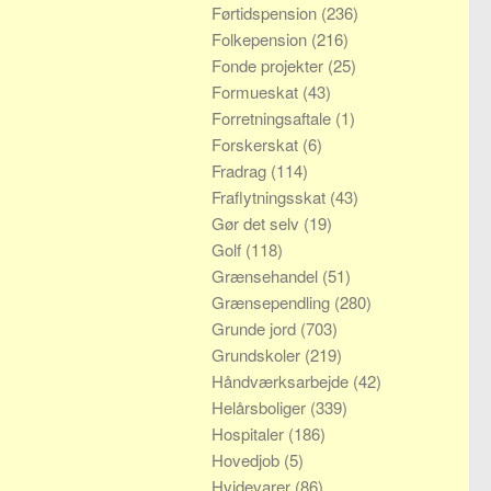
Førtidspension
(236)
Folkepension
(216)
Fonde projekter
(25)
Formueskat
(43)
Forretningsaftale
(1)
Forskerskat
(6)
Fradrag
(114)
Fraflytningsskat
(43)
Gør det selv
(19)
Golf
(118)
Grænsehandel
(51)
Grænsependling
(280)
Grunde jord
(703)
Grundskoler
(219)
Håndværksarbejde
(42)
Helårsboliger
(339)
Hospitaler
(186)
Hovedjob
(5)
Hvidevarer
(86)