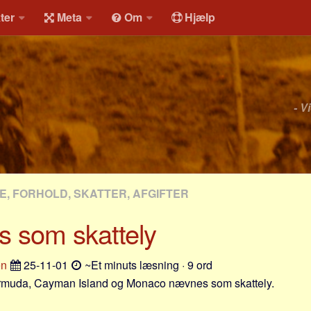
ter
Meta
Om
Hjælp
- V
, FORHOLD, SKATTER, AFGIFTER
 som skattely
en
25-11-01
~Et minuts læsning · 9 ord
ermuda, Cayman Island og Monaco nævnes som skattely.