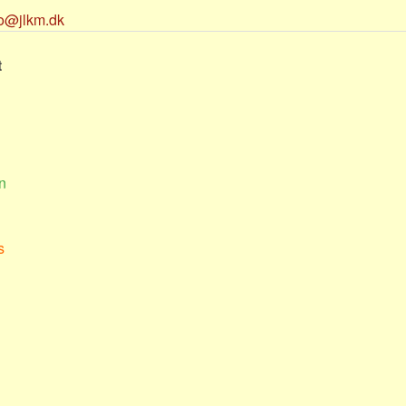
fo@jlkm.dk
t
n
s