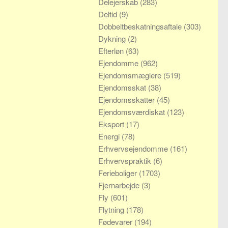
Delejerskab
(283)
Deltid
(9)
Dobbeltbeskatningsaftale
(303)
Dykning
(2)
Efterløn
(63)
Ejendomme
(962)
Ejendomsmæglere
(519)
Ejendomsskat
(38)
Ejendomsskatter
(45)
Ejendomsværdiskat
(123)
Eksport
(17)
Energi
(78)
Erhvervsejendomme
(161)
Erhvervspraktik
(6)
Ferieboliger
(1703)
Fjernarbejde
(3)
Fly
(601)
Flytning
(178)
Fødevarer
(194)