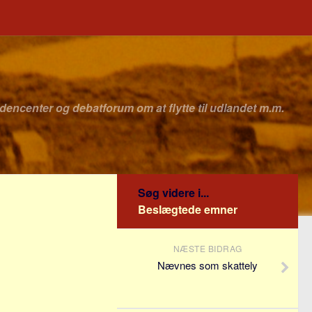
idencenter og debatforum om at flytte til udlandet m.m.
Søg videre i...
Beslægtede emner
NÆSTE BIDRAG
Nævnes som skattely