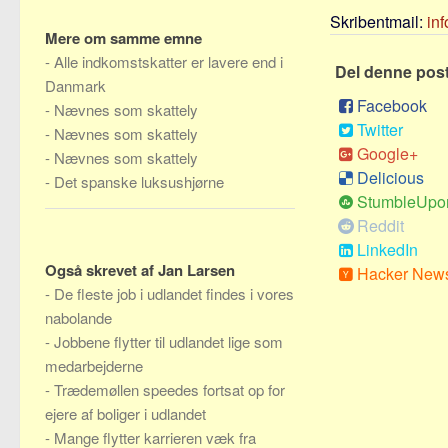
Skribentmail:
in
Mere om samme emne
-
Alle indkomstskatter er lavere end i
Del denne pos
Danmark
Facebook
-
Nævnes som skattely
Twitter
-
Nævnes som skattely
Google+
-
Nævnes som skattely
Delicious
-
Det spanske luksushjørne
StumbleUpo
Reddit
LinkedIn
Også skrevet af Jan Larsen
Hacker New
-
De fleste job i udlandet findes i vores
nabolande
-
Jobbene flytter til udlandet lige som
medarbejderne
-
Trædemøllen speedes fortsat op for
ejere af boliger i udlandet
-
Mange flytter karrieren væk fra