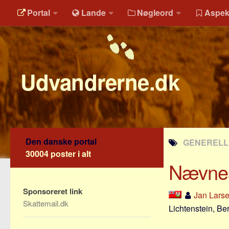
Portal
Lande
Nøgleord
Aspek
Udvandrerne.dk
Den danske portal
GENERELLE
30004 poster i alt
Nævnes
Sponsoreret link
Jan Lars
Skattemail.dk
Lichtenstein, B