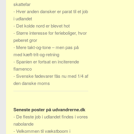
skattefar
-
Hver anden dansker er parat til et job
i udlandet
-
Det kolde nord er blevet hot
-
Større interesse for ferieboliger, hvor
peberet gror
-
Mere takt-og-tone – men pas på
med kæft-trit-og-retning
-
Spanien er fortsat en inciterende
flamenco
-
Svenske fødevarer fås nu med 1/4 af
den danske moms
Seneste poster på udvandrerne.dk
-
De fleste job i udlandet findes i vores
nabolande
-
Velkommen til vækstboom i