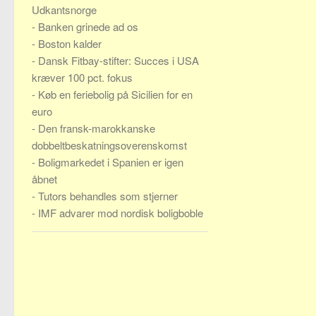
Udkantsnorge
-
Banken grinede ad os
-
Boston kalder
-
Dansk Fitbay-stifter: Succes i USA
kræver 100 pct. fokus
-
Køb en feriebolig på Sicilien for en
euro
-
Den fransk-marokkanske
dobbeltbeskatningsoverenskomst
-
Boligmarkedet i Spanien er igen
åbnet
-
Tutors behandles som stjerner
-
IMF advarer mod nordisk boligboble