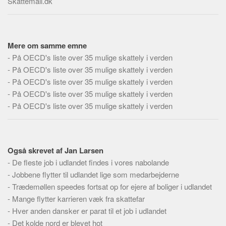
Skattemail.dk
Social sikring og sundhed
Transport
Alle
Mere om samme emne
Aspekter
-
På OECD's liste over 35 mulige skattely i verden
-
På OECD's liste over 35 mulige skattely i verden
Køb og salg
-
På OECD's liste over 35 mulige skattely i verden
Økonomi
-
På OECD's liste over 35 mulige skattely i verden
Jura og regler
-
På OECD's liste over 35 mulige skattely i verden
Skatter og afgifter
Statistik
Praktisk
Også skrevet af Jan Larsen
-
De fleste job i udlandet findes i vores nabolande
Alle
-
Jobbene flytter til udlandet lige som medarbejderne
Meta
-
Trædemøllen speedes fortsat op for ejere af boliger i udlandet
-
Mange flytter karrieren væk fra skattefar
Dokumenttyper
-
Hver anden dansker er parat til et job i udlandet
Emner
-
Det kolde nord er blevet hot