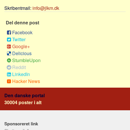
Sverige
Skribentmail:
info@jlkm.dk
Norge
Thailand
Del denne post
Italien
Facebook
Grækenland
Twitter
Google+
USA
Delicious
Alle
StumbleUpon
Nøgleord
Reddit
LinkedIn
Bolig
Hacker News
Job
Den danske portal
Virksomhed
30004 poster i alt
Investering
Pension og opsparing
Forbrug
Sponsoreret link