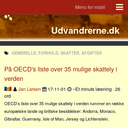
Menu for mobil
Portal
Udvandrerne.dk
Udvandrerne.dk
Utvandrerne.no
Utvandrarna.se
GENERELLE, FORHOLD, SKATTER, AFGIFTER
Tyskland.dk
England.dk
På OECD's liste over 35 mulige skattely i
Rusland.dk
verden
JLKM.dk
Jan Larsen
17-11-01
~Et minuts læsning · 26
Lande
ord
OECD’s liste over 35 mulige skattely i verden rummer en række
Tyrkiet
europæiske lande og britiske besiddelser: Andorra, Monaco,
Spanien
Gibraltar, Guernsey, Isle of Man, Jersey og Lichtenstein.
Frankrig