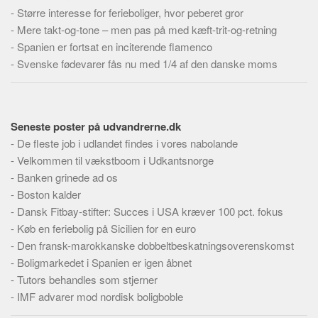
Skribenter
-
Større interesse for ferieboliger, hvor peberet gror
-
Mere takt-og-tone – men pas på med kæft-trit-og-retning
Personer
-
Spanien er fortsat en inciterende flamenco
Steder
-
Svenske fødevarer fås nu med 1/4 af den danske moms
Kilder
Om
Webstedet
Seneste poster på udvandrerne.dk
-
De fleste job i udlandet findes i vores nabolande
Forhistorien
-
Velkommen til vækstboom i Udkantsnorge
Redigering
-
Banken grinede ad os
Tekstannoncer
-
Boston kalder
-
Dansk Fitbay-stifter: Succes i USA kræver 100 pct. fokus
Bannere
-
Køb en feriebolig på Sicilien for en euro
Hjælp
-
Den fransk-marokkanske dobbeltbeskatningsoverenskomst
-
Boligmarkedet i Spanien er igen åbnet
-
Tutors behandles som stjerner
-
IMF advarer mod nordisk boligboble