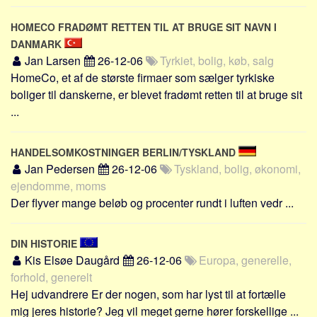
HOMECO FRADØMT RETTEN TIL AT BRUGE SIT NAVN I
DANMARK
Jan Larsen
26-12-06
Tyrkiet, bolig, køb, salg
HomeCo, et af de største firmaer som sælger tyrkiske
boliger til danskerne, er blevet fradømt retten til at bruge sit
...
HANDELSOMKOSTNINGER BERLIN/TYSKLAND
Jan Pedersen
26-12-06
Tyskland, bolig, økonomi,
ejendomme, moms
Der flyver mange beløb og procenter rundt i luften vedr ...
DIN HISTORIE
Kis Elsøe Daugård
26-12-06
Europa, generelle,
forhold, generelt
Hej udvandrere Er der nogen, som har lyst til at fortælle
mig jeres historie? Jeg vil meget gerne hører forskellige ...