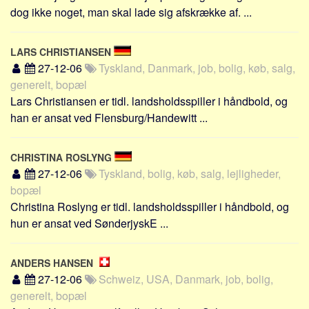
Skribenter
dog ikke noget, man skal lade sig afskrække af. ...
Personer
Steder
LARS CHRISTIANSEN
27-12-06
Tyskland, Danmark, job, bolig, køb, salg,
Kilder
generelt, bopæl
Om
Lars Christiansen er tidl. landsholdsspiller i håndbold, og
han er ansat ved Flensburg/Handewitt ...
Webstedet
Forhistorien
CHRISTINA ROSLYNG
Redigering
27-12-06
Tyskland, bolig, køb, salg, lejligheder,
Tekstannoncer
bopæl
Christina Roslyng er tidl. landsholdsspiller i håndbold, og
Bannere
hun er ansat ved SønderjyskE ...
Hjælp
ANDERS HANSEN
27-12-06
Schweiz, USA, Danmark, job, bolig,
generelt, bopæl