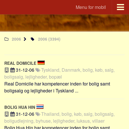
Menu for mobil
Portal
Udvandrerne.dk
2006
2006
(3394)
Utvandrerne.no
Utvandrarna.se
Tyskland.dk
REAL DOMICILE
England.dk
31-12-06
Tyskland, Danmark, bolig, køb, salg,
Rusland.dk
boligsalg, lejligheder, bopæl
Real Domicile har kompetencer inden for bolig samt
JLKM.dk
boligsalg og lejligheder i Tyskland ...
Lande
Tyrkiet
BOLIG HUA HIN
31-12-06
Thailand, bolig, køb, salg, boligsalg,
Spanien
boligudlejning, byhuse, lejligheder, luksus, villaer
Frankrig
Bolig Hua Hin har kompetencer inden for bolig samt