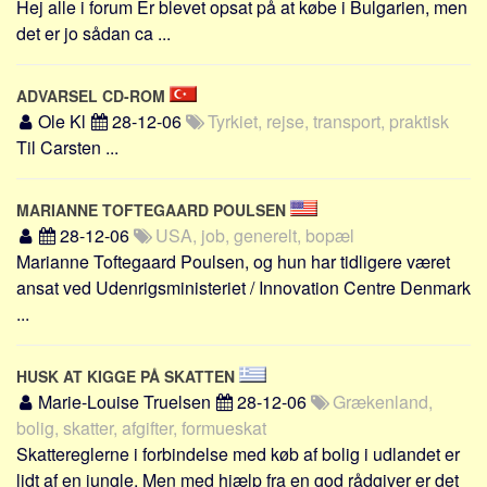
Hej alle i forum Er blevet opsat på at købe i Bulgarien, men
Social sikring og sundhed
det er jo sådan ca ...
Transport
Alle
ADVARSEL CD-ROM
Aspekter
Ole Kl
28-12-06
Tyrkiet, rejse, transport, praktisk
Til Carsten ...
Køb og salg
Økonomi
MARIANNE TOFTEGAARD POULSEN
Jura og regler
28-12-06
USA, job, generelt, bopæl
Skatter og afgifter
Marianne Toftegaard Poulsen, og hun har tidligere været
ansat ved Udenrigsministeriet / Innovation Centre Denmark
Statistik
...
Praktisk
Alle
HUSK AT KIGGE PÅ SKATTEN
Meta
Marie-Louise Truelsen
28-12-06
Grækenland,
bolig, skatter, afgifter, formueskat
Dokumenttyper
Skattereglerne i forbindelse med køb af bolig i udlandet er
Emner
lidt af en jungle. Men med hjælp fra en god rådgiver er det