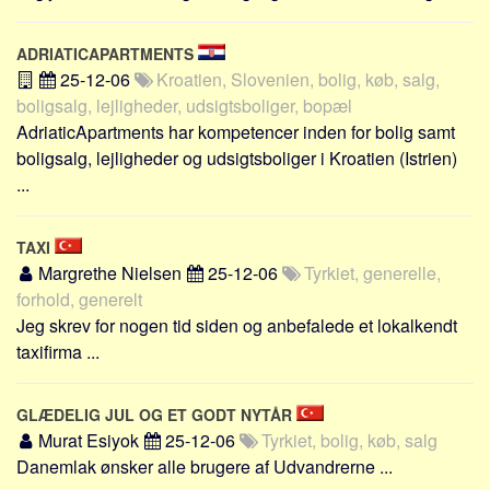
ADRIATICAPARTMENTS
25-12-06
Kroatien, Slovenien, bolig, køb, salg,
boligsalg, lejligheder, udsigtsboliger, bopæl
AdriaticApartments har kompetencer inden for bolig samt
boligsalg, lejligheder og udsigtsboliger i Kroatien (Istrien)
...
TAXI
Margrethe Nielsen
25-12-06
Tyrkiet, generelle,
forhold, generelt
Jeg skrev for nogen tid siden og anbefalede et lokalkendt
taxifirma ...
GLÆDELIG JUL OG ET GODT NYTÅR
Murat Esiyok
25-12-06
Tyrkiet, bolig, køb, salg
Danemlak ønsker alle brugere af Udvandrerne ...