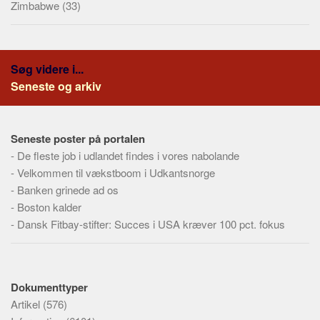
Zimbabwe
(33)
Søg videre i...
Seneste og arkiv
Seneste poster på portalen
-
De fleste job i udlandet findes i vores nabolande
-
Velkommen til vækstboom i Udkantsnorge
-
Banken grinede ad os
-
Boston kalder
-
Dansk Fitbay-stifter: Succes i USA kræver 100 pct. fokus
Dokumenttyper
Artikel
(576)