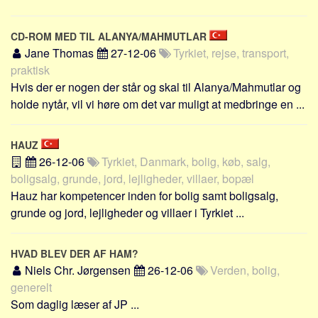
CD-ROM MED TIL ALANYA/MAHMUTLAR
Jane Thomas
27-12-06
Tyrkiet, rejse, transport,
praktisk
Hvis der er nogen der står og skal til Alanya/Mahmutlar og
holde nytår, vil vi høre om det var muligt at medbringe en ...
HAUZ
26-12-06
Tyrkiet, Danmark, bolig, køb, salg,
boligsalg, grunde, jord, lejligheder, villaer, bopæl
Hauz har kompetencer inden for bolig samt boligsalg,
grunde og jord, lejligheder og villaer i Tyrkiet ...
HVAD BLEV DER AF HAM?
Niels Chr. Jørgensen
26-12-06
Verden, bolig,
generelt
Som daglig læser af JP ...