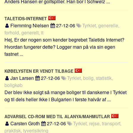
Anders Hansen er golfspiller. Han bor i Schweiz ...
TALETIDS-INTERNET
Flemming Nielsen
27-12-06
Tyrkiet, generelle,
forhold, generelt, it
Hej, Er der nogen som kender begrebet Taletids Internet?
Hvordan fungerer dette? Logger man på via sin egen
fastnet ...
KØBELYSTEN ER VENDT TILBAGE
Jan Larsen
27-12-06
Tyrkiet, bolig, statistik,
boligkøb
Der blev ikke solgt så mange boliger til danskerne i Tyrkiet
og til dels heller ikke i Bulgarien i første halvår af ...
ADVARSEL CD-ROM MED TIL ALANYA/MAHMUTLAR
Carsten Groth
27-12-06
Tyrkiet, rejse, transport,
praktisk, tyverisikring