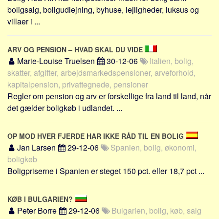
Sverige
boligsalg, boligudlejning, byhuse, lejligheder, luksus og
Norge
villaer i ...
Thailand
ARV OG PENSION – HVAD SKAL DU VIDE
Italien
Marie-Louise Truelsen
30-12-06
Italien, bolig,
Grækenland
skatter, afgifter, arbejdsmarkedspensioner, arveforhold,
USA
kapitalpension, privattegnede, pensioner
Regler om pension og arv er forskellige fra land til land, når
Alle
det gælder boligkøb i udlandet. ...
Nøgleord
Bolig
OP MOD HVER FJERDE HAR IKKE RÅD TIL EN BOLIG
Job
Jan Larsen
29-12-06
Spanien, bolig, økonomi,
boligkøb
Virksomhed
Boligpriserne i Spanien er steget 150 pct. eller 18,7 pct ...
Investering
Pension og opsparing
KØB I BULGARIEN?
Forbrug
Peter Borre
29-12-06
Bulgarien, bolig, køb, salg