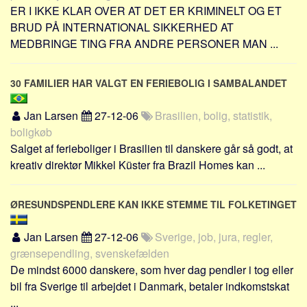
ER I IKKE KLAR OVER AT DET ER KRIMINELT OG ET
BRUD PÅ INTERNATIONAL SIKKERHED AT
MEDBRINGE TING FRA ANDRE PERSONER MAN ...
30 FAMILIER HAR VALGT EN FERIEBOLIG I SAMBALANDET
Jan Larsen
27-12-06
Brasilien, bolig, statistik,
boligkøb
Salget af ferieboliger i Brasilien til danskere går så godt, at
kreativ direktør Mikkel Küster fra Brazil Homes kan ...
ØRESUNDSPENDLERE KAN IKKE STEMME TIL FOLKETINGET
Jan Larsen
27-12-06
Sverige, job, jura, regler,
grænsependling, svenskefælden
De mindst 6000 danskere, som hver dag pendler i tog eller
bil fra Sverige til arbejdet i Danmark, betaler indkomstskat
...