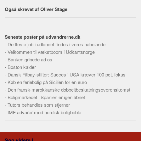
Skribenter
Også skrevet af Oliver Stage
Personer
Steder
Kilder
Seneste poster på udvandrerne.dk
Om
-
De fleste job i udlandet findes i vores nabolande
-
Velkommen til vækstboom i Udkantsnorge
Webstedet
-
Banken grinede ad os
Forhistorien
-
Boston kalder
-
Dansk Fitbay-stifter: Succes i USA kræver 100 pct. fokus
Redigering
-
Køb en feriebolig på Sicilien for en euro
Tekstannoncer
-
Den fransk-marokkanske dobbeltbeskatningsoverenskomst
Bannere
-
Boligmarkedet i Spanien er igen åbnet
-
Tutors behandles som stjerner
Hjælp
-
IMF advarer mod nordisk boligboble
Søg videre i...