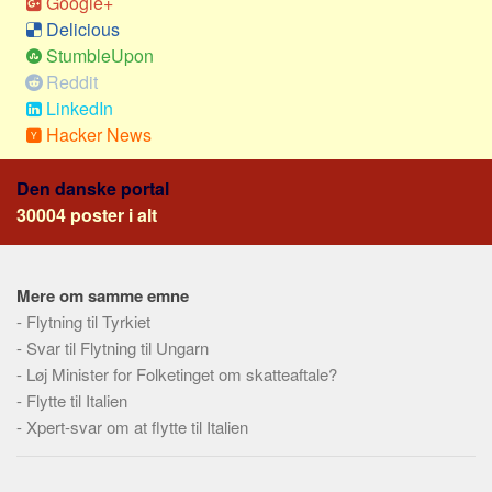
Google+
Social sikring og sundhed
Delicious
Transport
StumbleUpon
Alle
Reddit
LinkedIn
Aspekter
Hacker News
Køb og salg
Den danske portal
Økonomi
30004 poster i alt
Jura og regler
Skatter og afgifter
Statistik
Mere om samme emne
-
Flytning til Tyrkiet
Praktisk
-
Svar til Flytning til Ungarn
Alle
-
Løj Minister for Folketinget om skatteaftale?
Meta
-
Flytte til Italien
-
Xpert-svar om at flytte til Italien
Dokumenttyper
Emner