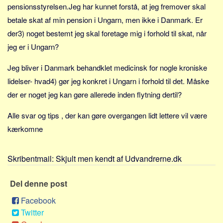
Sverige
pensionsstyrelsen.Jeg har kunnet forstå, at jeg fremover skal
betale skat af min pension i Ungarn, men ikke i Danmark. Er
Norge
der3) noget bestemt jeg skal foretage mig i forhold til skat, når
Thailand
jeg er i Ungarn?
Italien
Grækenland
Jeg bliver i Danmark behandklet medicinsk for nogle kroniske
lidelser- hvad4) gør jeg konkret i Ungarn i forhold til det. Måske
USA
der er noget jeg kan gøre allerede inden flytning dertil?
Alle
Nøgleord
Alle svar og tips , der kan gøre overgangen lidt lettere vil være
kærkomne
Bolig
Job
Skribentmail:
Skjult men kendt af Udvandrerne.dk
Virksomhed
Investering
Del denne post
Pension og opsparing
Facebook
Forbrug
Twitter