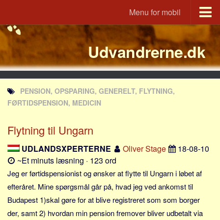
Menu for mobil
Portal
Udvandrerne.dk
Udvandrerne.dk
Utvandrerne.no
Utvandrarna.se
PENSION, OPSPARING, GENERELT, FLYTNING,
Tyskland.dk
FØRTIDSPENSION, MEDICIN
England.dk
Flytning til Ungarn
Rusland.dk
JLKM.dk
UDLANDSXPERTERNE
Oliver Stage
18-08-10
~Et minuts læsning · 123 ord
Lande
Jeg er førtidspensionist og ønsker at flytte til Ungarn i løbet af
Tyrkiet
efteråret. Mine spørgsmål går på, hvad jeg ved ankomst til
Spanien
Budapest 1)skal gøre for at blive registreret som som borger
Frankrig
der, samt 2) hvordan min pension fremover bliver udbetalt via