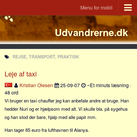
Menu for mobil
Portal
Udvandrerne.dk
Udvandrerne.dk
Utvandrerne.no
Utvandrarna.se
REJSE, TRANSPORT, PRAKTISK
Tyskland.dk
England.dk
Leje af taxi
Rusland.dk
Kristian Olesen
25-09-07
~Et minuts læsning ·
JLKM.dk
48 ord
Lande
Vi bruger en taxi chauffør jeg kan anbefale andre at bruge. Han
hedder Nuri og er hjælpsom med alt. Vi skulle bla. på sygehus
Tyrkiet
og han stod der bare, hjalp med alle papir mm.
Spanien
Han tager 65 euro fra lufthavnen til Alanya.
Frankrig