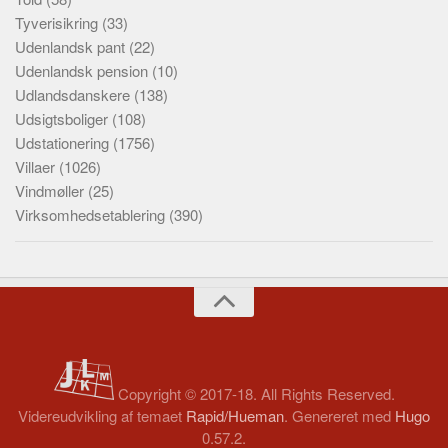
Tyverisikring
(33)
Udenlandsk pant
(22)
Udenlandsk pension
(10)
Udlandsdanskere
(138)
Udsigtsboliger
(108)
Udstationering
(1756)
Villaer
(1026)
Vindmøller
(25)
Virksomhedsetablering
(390)
Copyright © 2017-18. All Rights Reserved.
Videreudvikling af temaet
Rapid/Hueman
. Genereret med
Hugo
0.57.2.