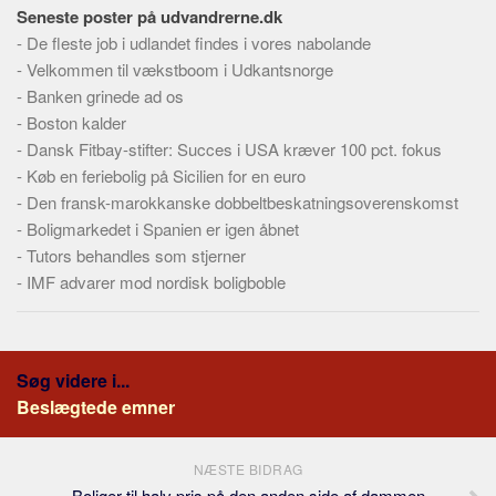
Skribenter
Seneste poster på udvandrerne.dk
-
De fleste job i udlandet findes i vores nabolande
Personer
-
Velkommen til vækstboom i Udkantsnorge
Steder
-
Banken grinede ad os
Kilder
-
Boston kalder
-
Dansk Fitbay-stifter: Succes i USA kræver 100 pct. fokus
Om
-
Køb en feriebolig på Sicilien for en euro
Webstedet
-
Den fransk-marokkanske dobbeltbeskatningsoverenskomst
-
Boligmarkedet i Spanien er igen åbnet
Forhistorien
-
Tutors behandles som stjerner
Redigering
-
IMF advarer mod nordisk boligboble
Tekstannoncer
Bannere
Hjælp
Søg videre i...
Beslægtede emner
NÆSTE BIDRAG
Boliger til halv pris på den anden side af dammen