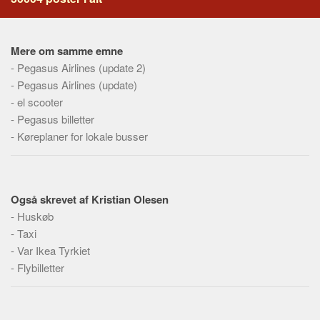
Social sikring og sundhed
Transport
Alle
Mere om samme emne
-
Pegasus Airlines (update 2)
Aspekter
-
Pegasus Airlines (update)
Køb og salg
-
el scooter
-
Pegasus billetter
Økonomi
-
Køreplaner for lokale busser
Jura og regler
Skatter og afgifter
Statistik
Også skrevet af Kristian Olesen
Praktisk
-
Huskøb
Alle
-
Taxi
-
Var Ikea Tyrkiet
Meta
-
Flybilletter
Dokumenttyper
Emner