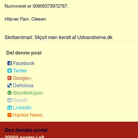
Sverige
Nummeret er 00905373972767.
Norge
Hilsner Fam. Olesen
Thailand
Italien
Skribentmail:
Skjult men kendt af Udvandrerne.dk
Grækenland
USA
Del denne post
Alle
Facebook
Twitter
Nøgleord
Google+
Bolig
Delicious
Job
StumbleUpon
Reddit
Virksomhed
LinkedIn
Investering
Hacker News
Pension og opsparing
Den danske portal
Forbrug
30004 poster i alt