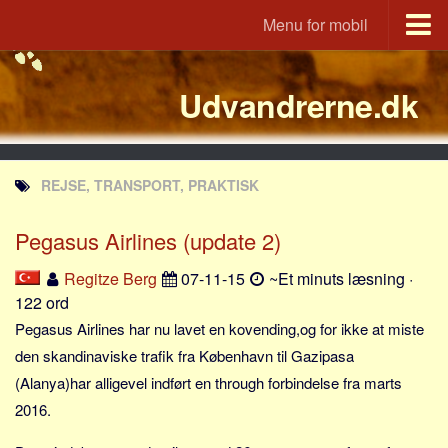
Menu for mobil
Portal
Udvandrerne.dk
Udvandrerne.dk
Utvandrerne.no
Utvandrarna.se
REJSE, TRANSPORT, PRAKTISK
Tyskland.dk
England.dk
Pegasus Airlines (update 2)
Rusland.dk
Regitze Berg
07-11-15
~Et minuts læsning ·
JLKM.dk
122 ord
Lande
Pegasus Airlines har nu lavet en kovending,og for ikke at miste
den skandinaviske trafik fra København til Gazipasa
Tyrkiet
(Alanya)har alligevel indført en through forbindelse fra marts
Spanien
2016.
Frankrig