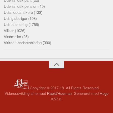
Udenlandsk pant
(22)
Udenlandsk pension
(10)
Udlandsdanskere
(138)
Udsigtsboliger
(108)
Udstationering
(1756)
Villaer
(1026)
Vindmøller
(25)
Virksomhedsetablering
(390)
Copyright © 2017-18. All Rights Reserved.
Videreudvikling af temaet
Rapid/Hueman
. Genereret med
Hugo
0.57.2.