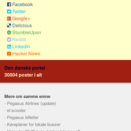
Social sikring og sundhed
Facebook
Transport
Twitter
Google+
Alle
Delicious
Aspekter
StumbleUpon
Reddit
Køb og salg
LinkedIn
Økonomi
Hacker News
Jura og regler
Den danske portal
Skatter og afgifter
30004 poster i alt
Statistik
Praktisk
Alle
Mere om samme emne
-
Pegasus Airlines (update)
Meta
-
el scooter
Dokumenttyper
-
Pegasus billetter
-
Køreplaner for lokale busser
Emner