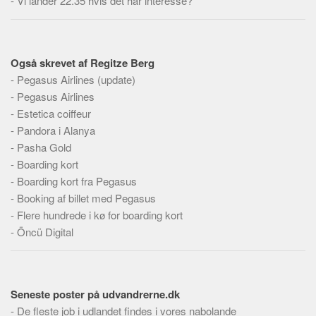
-
Vi lander 22.35 hvis det har interesse?
Skribenter
Personer
Steder
Også skrevet af Regitze Berg
Kilder
-
Pegasus Airlines (update)
-
Pegasus Airlines
Om
-
Estetica coiffeur
Webstedet
-
Pandora i Alanya
Forhistorien
-
Pasha Gold
-
Boarding kort
Redigering
-
Boarding kort fra Pegasus
Tekstannoncer
-
Booking af billet med Pegasus
Bannere
-
Flere hundrede i kø for boarding kort
-
Öncü Digital
Hjælp
Seneste poster på udvandrerne.dk
-
De fleste job i udlandet findes i vores nabolande