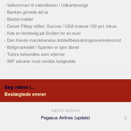
-
Velkommen til vækstboom i Udkantsnorge
-
Banken grinede ad os
-
Boston kalder
-
Dansk Fitbay-stifter: Succes i USA kræver 100 pct. fokus
-
Køb en feriebolig på Sicilien for en euro
-
Den fransk-marokkanske dobbeltbeskatningsoverenskomst
-
Boligmarkedet i Spanien er igen åbnet
-
Tutors behandles som stjerner
-
IMF advarer mod nordisk boligboble
Søg videre i...
Beslægtede emner
NÆSTE BIDRAG
Pegasus Airlines (update)