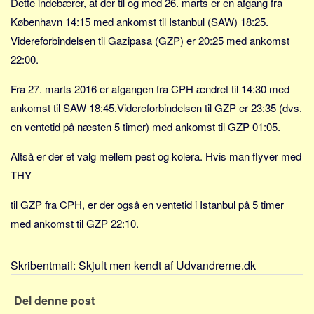
Dette indebærer, at der til og med 26. marts er en afgang fra
Sverige
København 14:15 med ankomst til Istanbul (SAW) 18:25.
Norge
Videreforbindelsen til Gazipasa (GZP) er 20:25 med ankomst
Thailand
22:00.
Italien
Fra 27. marts 2016 er afgangen fra CPH ændret til 14:30 med
Grækenland
ankomst til SAW 18:45.Videreforbindelsen til GZP er 23:35 (dvs.
USA
en ventetid på næsten 5 timer) med ankomst til GZP 01:05.
Alle
Altså er der et valg mellem pest og kolera. Hvis man flyver med
Nøgleord
THY
Bolig
til GZP fra CPH, er der også en ventetid i Istanbul på 5 timer
Job
med ankomst til GZP 22:10.
Virksomhed
Investering
Skribentmail:
Skjult men kendt af Udvandrerne.dk
Pension og opsparing
Forbrug
Del denne post