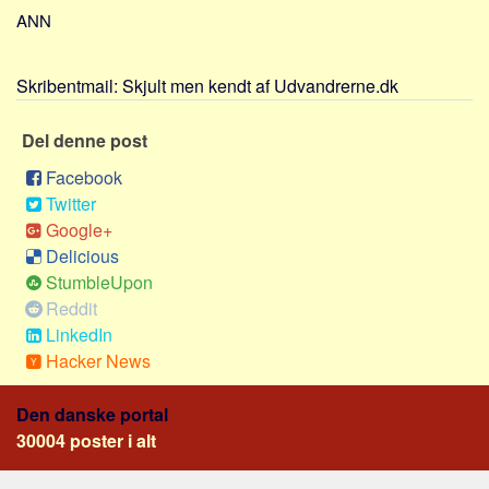
Sverige
ANN
Norge
Thailand
Skribentmail:
Skjult men kendt af Udvandrerne.dk
Italien
Del denne post
Grækenland
Facebook
USA
Twitter
Alle
Google+
Nøgleord
Delicious
StumbleUpon
Bolig
Reddit
Job
LinkedIn
Virksomhed
Hacker News
Investering
Den danske portal
Pension og opsparing
30004 poster i alt
Forbrug