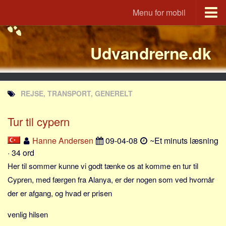
Menu for mobil
Portal
Udvandrerne.dk
Udvandrerne.dk
Utvandrerne.no
Utvandrarna.se
REJSE, TRANSPORT, GENERELT
Tyskland.dk
England.dk
Tur til cypern
Rusland.dk
Hanne Andersen
09-04-08
~Et minuts læsning
JLKM.dk
· 34 ord
Lande
Her til sommer kunne vi godt tænke os at komme en tur til
Cypren, med færgen fra Alanya, er der nogen som ved hvornår
Tyrkiet
der er afgang, og hvad er prisen
Spanien
venlig hilsen
Frankrig