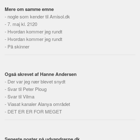
Social sikring og sundhed
Mere om samme emne
Transport
-
nogle som kender til Amisol.dk
Alle
-
7. maj kl. 2120
-
Hvordan kommer jeg rundt
Aspekter
-
Hvordan kommer jeg rundt
Køb og salg
-
På skinner
Økonomi
Jura og regler
Skatter og afgifter
Også skrevet af Hanne Andersen
-
Der var jeg nær blevet snydt
Statistik
-
Svar til Peter Ploug
Praktisk
-
Svar til Vilma
Alle
-
Viasat kanaler Alanya området
-
DET ER ER FOR MEGET
Meta
Dokumenttyper
Emner
Seneste poster på udvandrerne.dk