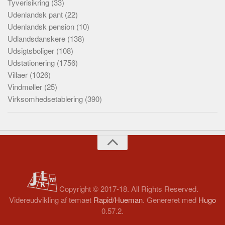
Tyverisikring
(33)
Udenlandsk pant
(22)
Udenlandsk pension
(10)
Udlandsdanskere
(138)
Udsigtsboliger
(108)
Udstationering
(1756)
Villaer
(1026)
Vindmøller
(25)
Virksomhedsetablering
(390)
Copyright © 2017-18. All Rights Reserved.
Videreudvikling af temaet
Rapid/Hueman
. Genereret med
Hugo
0.57.2.