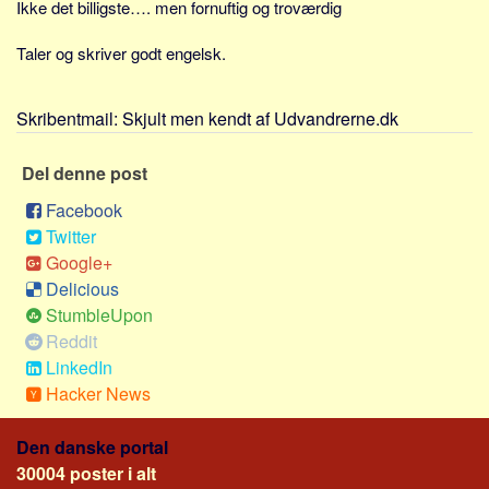
Ikke det billigste…. men fornuftig og troværdig
Sverige
Norge
Taler og skriver godt engelsk.
Thailand
Italien
Skribentmail:
Skjult men kendt af Udvandrerne.dk
Grækenland
Del denne post
USA
Facebook
Alle
Twitter
Nøgleord
Google+
Delicious
Bolig
StumbleUpon
Job
Reddit
Virksomhed
LinkedIn
Hacker News
Investering
Pension og opsparing
Den danske portal
Forbrug
30004 poster i alt