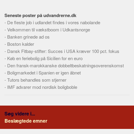
Skribenter
Personer
Seneste poster på udvandrerne.dk
Steder
-
De fleste job i udlandet findes i vores nabolande
-
Velkommen til vækstboom i Udkantsnorge
Kilder
-
Banken grinede ad os
Om
-
Boston kalder
-
Dansk Fitbay-stifter: Succes i USA kræver 100 pct. fokus
Webstedet
-
Køb en feriebolig på Sicilien for en euro
Forhistorien
-
Den fransk-marokkanske dobbeltbeskatningsoverenskomst
Redigering
-
Boligmarkedet i Spanien er igen åbnet
-
Tutors behandles som stjerner
Tekstannoncer
-
IMF advarer mod nordisk boligboble
Bannere
Hjælp
Søg videre i...
Beslægtede emner