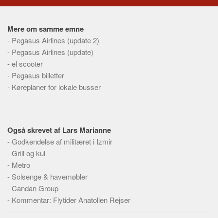
Social sikring og sundhed
Transport
Mere om samme emne
Alle
-
Pegasus Airlines (update 2)
Aspekter
-
Pegasus Airlines (update)
-
el scooter
Køb og salg
-
Pegasus billetter
Økonomi
-
Køreplaner for lokale busser
Jura og regler
Skatter og afgifter
Statistik
Også skrevet af Lars Marianne
-
Godkendelse af militæret i Izmir
Praktisk
-
Grill og kul
Alle
-
Metro
Meta
-
Solsenge & havemøbler
-
Candan Group
Dokumenttyper
-
Kommentar: Flytider Anatolien Rejser
Emner