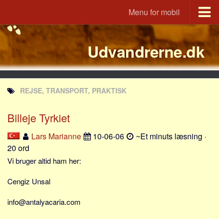
Menu for mobil
Portal
Udvandrerne.dk
Udvandrerne.dk
Utvandrerne.no
Utvandrarna.se
REJSE, TRANSPORT, PRAKTISK
Tyskland.dk
England.dk
Billeje Tyrkiet
Rusland.dk
Lars Marianne
10-06-06
~Et minuts læsning ·
JLKM.dk
20 ord
Lande
Vi bruger altid ham her:
Tyrkiet
Cengiz Unsal
Spanien
info@antalyacaria.com
Frankrig