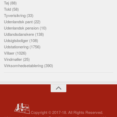
Tøj
(88)
Told
(58)
Tyverisikring
(33)
Udenlandsk pant
(22)
Udenlandsk pension
(10)
Udlandsdanskere
(138)
Udsigtsboliger
(108)
Udstationering
(1756)
Villaer
(1026)
Vindmøller
(25)
Virksomhedsetablering
(390)
Copyright © 2017-18. All Rights Reserved.