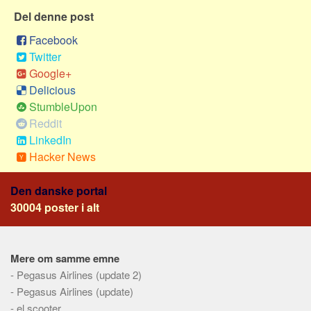
Sverige
Del denne post
Norge
Facebook
Thailand
Twitter
Italien
Google+
Delicious
Grækenland
StumbleUpon
USA
Reddit
Alle
LinkedIn
Hacker News
Nøgleord
Bolig
Den danske portal
30004 poster i alt
Job
Virksomhed
Investering
Mere om samme emne
Pension og opsparing
-
Pegasus Airlines (update 2)
-
Pegasus Airlines (update)
Forbrug
-
el scooter