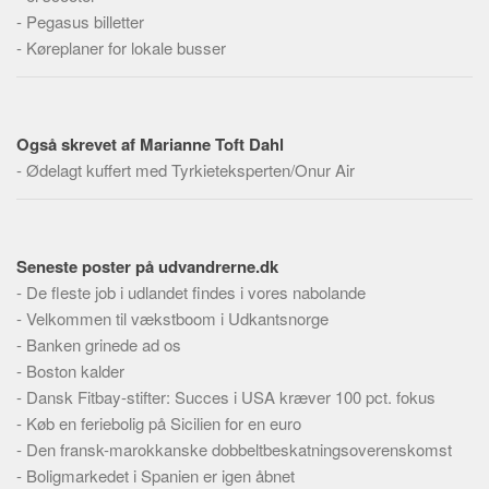
Social sikring og sundhed
-
Pegasus billetter
Transport
-
Køreplaner for lokale busser
Alle
Aspekter
Også skrevet af Marianne Toft Dahl
Køb og salg
-
Ødelagt kuffert med Tyrkieteksperten/Onur Air
Økonomi
Jura og regler
Skatter og afgifter
Seneste poster på udvandrerne.dk
Statistik
-
De fleste job i udlandet findes i vores nabolande
-
Velkommen til vækstboom i Udkantsnorge
Praktisk
-
Banken grinede ad os
Alle
-
Boston kalder
Meta
-
Dansk Fitbay-stifter: Succes i USA kræver 100 pct. fokus
-
Køb en feriebolig på Sicilien for en euro
Dokumenttyper
-
Den fransk-marokkanske dobbeltbeskatningsoverenskomst
Emner
-
Boligmarkedet i Spanien er igen åbnet