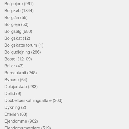
Boligejere
(961)
Boligkøb
(1844)
Boliglån
(55)
Boligleje
(50)
Boligsalg
(980)
Boligskat
(12)
Boligskatte forum
(1)
Boligudlejning
(286)
Bopæl
(12109)
Briller
(43)
Bureaukrati
(248)
Byhuse
(64)
Delejerskab
(283)
Deltid
(9)
Dobbeltbeskatningsaftale
(303)
Dykning
(2)
Efterløn
(63)
Ejendomme
(962)
Ejendomsmæglere
(519)