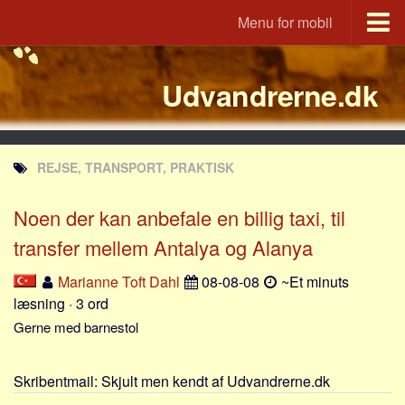
Menu for mobil
Portal
Udvandrerne.dk
Udvandrerne.dk
Utvandrerne.no
Utvandrarna.se
REJSE, TRANSPORT, PRAKTISK
Tyskland.dk
England.dk
Noen der kan anbefale en billig taxi, til
Rusland.dk
transfer mellem Antalya og Alanya
JLKM.dk
Marianne Toft Dahl
08-08-08
~Et minuts
Lande
læsning · 3 ord
Gerne med barnestol
Tyrkiet
Spanien
Skribentmail:
Skjult men kendt af Udvandrerne.dk
Frankrig