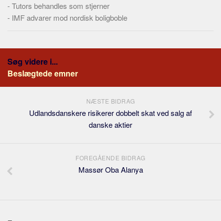
-
Skribenter
Tutors behandles som stjerner
-
IMF advarer mod nordisk boligboble
Personer
Steder
Kilder
Søg videre i...
Om
Beslægtede emner
Webstedet
NÆSTE BIDRAG
Forhistorien
Udlandsdanskere risikerer dobbelt skat ved salg af
Redigering
danske aktier
Tekstannoncer
Bannere
FOREGÅENDE BIDRAG
Hjælp
Massør Oba Alanya