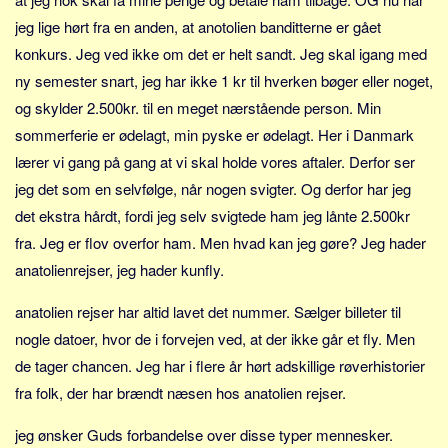
Social sikring og sundhed
jeg lige hørt fra en anden, at anotolien banditterne er gået
Transport
konkurs. Jeg ved ikke om det er helt sandt. Jeg skal igang med
Alle
ny semester snart, jeg har ikke 1 kr til hverken bøger eller noget,
Aspekter
og skylder 2.500kr. til en meget nærstående person. Min
sommerferie er ødelagt, min pyske er ødelagt. Her i Danmark
Køb og salg
lærer vi gang på gang at vi skal holde vores aftaler. Derfor ser
Økonomi
jeg det som en selvfølge, når nogen svigter. Og derfor har jeg
Jura og regler
det ekstra hårdt, fordi jeg selv svigtede ham jeg lånte 2.500kr
Skatter og afgifter
fra. Jeg er flov overfor ham. Men hvad kan jeg gøre? Jeg hader
Statistik
anatolienrejser, jeg hader kunfly.
Praktisk
anatolien rejser har altid lavet det nummer. Sælger billeter til
Alle
nogle datoer, hvor de i forvejen ved, at der ikke går et fly. Men
Meta
de tager chancen. Jeg har i flere år hørt adskillige røverhistorier
fra folk, der har brændt næsen hos anatolien rejser.
Dokumenttyper
Emner
jeg ønsker Guds forbandelse over disse typer mennesker.