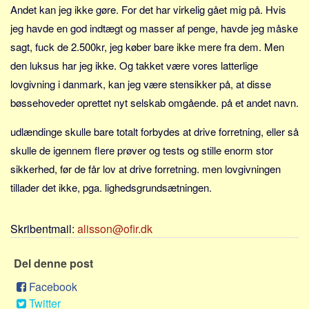
Skribenter
Andet kan jeg ikke gøre. For det har virkelig gået mig på. Hvis
jeg havde en god indtægt og masser af penge, havde jeg måske
Personer
sagt, fuck de 2.500kr, jeg køber bare ikke mere fra dem. Men
Steder
den luksus har jeg ikke. Og takket være vores latterlige
Kilder
lovgivning i danmark, kan jeg være stensikker på, at disse
Om
bøssehoveder oprettet nyt selskab omgående. på et andet navn.
Webstedet
udlændinge skulle bare totalt forbydes at drive forretning, eller så
Forhistorien
skulle de igennem flere prøver og tests og stille enorm stor
Redigering
sikkerhed, før de får lov at drive forretning. men lovgivningen
Tekstannoncer
tillader det ikke, pga. lighedsgrundsætningen.
Bannere
Skribentmail:
alisson@ofir.dk
Hjælp
Del denne post
Facebook
Twitter