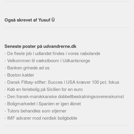
Også skrevet af Yusuf Ü
Seneste poster på udvandrerne.dk
-
De fleste job i udlandet findes i vores nabolande
-
Velkommen til vækstboom i Udkantsnorge
-
Banken grinede ad os
-
Boston kalder
-
Dansk Fitbay-stifter: Succes i USA kræver 100 pct. fokus
-
Køb en feriebolig på Sicilien for en euro
-
Den fransk-marokkanske dobbeltbeskatningsoverenskomst
-
Boligmarkedet i Spanien er igen åbnet
-
Tutors behandles som stjerner
-
IMF advarer mod nordisk boligboble