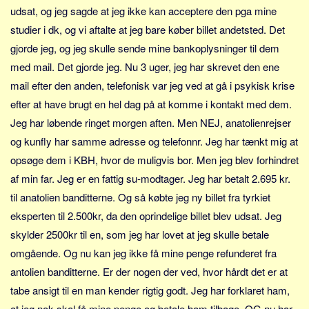
Sverige
udsat, og jeg sagde at jeg ikke kan acceptere den pga mine
Norge
studier i dk, og vi aftalte at jeg bare køber billet andetsted. Det
gjorde jeg, og jeg skulle sende mine bankoplysninger til dem
Thailand
med mail. Det gjorde jeg. Nu 3 uger, jeg har skrevet den ene
Italien
mail efter den anden, telefonisk var jeg ved at gå i psykisk krise
Grækenland
efter at have brugt en hel dag på at komme i kontakt med dem.
USA
Jeg har løbende ringet morgen aften. Men NEJ, anatolienrejser
Alle
og kunfly har samme adresse og telefonnr. Jeg har tænkt mig at
Nøgleord
opsøge dem i KBH, hvor de muligvis bor. Men jeg blev forhindret
af min far. Jeg er en fattig su-modtager. Jeg har betalt 2.695 kr.
Bolig
til anatolien banditterne. Og så købte jeg ny billet fra tyrkiet
Job
eksperten til 2.500kr, da den oprindelige billet blev udsat. Jeg
Virksomhed
skylder 2500kr til en, som jeg har lovet at jeg skulle betale
Investering
omgående. Og nu kan jeg ikke få mine penge refunderet fra
Pension og opsparing
antolien banditterne. Er der nogen der ved, hvor hårdt det er at
tabe ansigt til en man kender rigtig godt. Jeg har forklaret ham,
Forbrug
at jeg nok skal få mine penge og betale ham tilbage. OG nu har