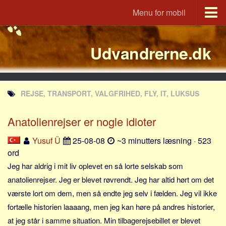
Menu for mobil
Portal
Udvandrerne.dk
Udvandrerne.dk
Utvandrerne.no
Utvandrarna.se
REJSE, TRANSPORT, VALGFRIHED, FLY, IT, LUKSUS
Tyskland.dk
England.dk
Anatolienrejser er nogle idioter
Rusland.dk
Yusuf Ü
25-08-08
~3 minutters læsning · 523
JLKM.dk
ord
Lande
Jeg har aldrig i mit liv oplevet en så lorte selskab som
anatolienrejser. Jeg er blevet røvrendt. Jeg har altid hørt om det
Tyrkiet
værste lort om dem, men så endte jeg selv i fælden. Jeg vil ikke
Spanien
fortælle historien laaaang, men jeg kan høre på andres historier,
Frankrig
at jeg står i samme situation. Min tilbagerejsebillet er blevet