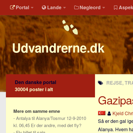
Portal
Lande
Nøgleord
Aspek
Udvandrerne.dk
Den danske portal
REJSE, TRA
30004 poster i alt
Gazipas
Mere om samme emne
Kjeld Chr
-
Antalya til Alanya/Tosmur 12-9-2010
Så er den gal ige
kl. 06,45 Er der andre, med det fly?
Alanya. Hvem ha
-
Fly billet til salg