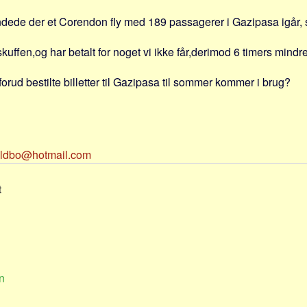
ndede der et Corendon fly med 189 passagerer i Gazipasa igår,
ffen,og har betalt for noget vi ikke får,derimod 6 timers mindre 
orud bestilte billetter til Gazipasa til sommer kommer i brug?
eldbo@hotmail.com
t
n