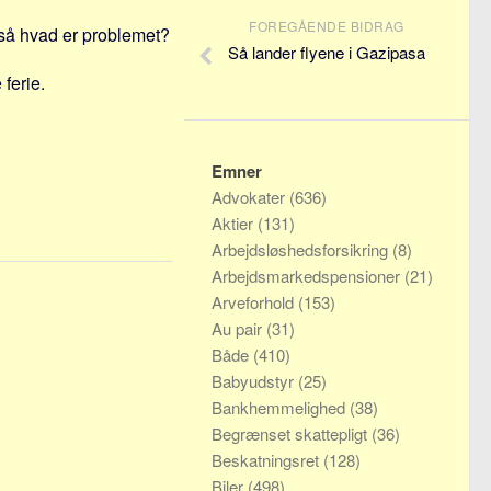
FOREGÅENDE BIDRAG
 så hvad er problemet?
Så lander flyene i Gazipasa
ferie.
Emner
Advokater
(636)
Aktier
(131)
Arbejdsløshedsforsikring
(8)
Arbejdsmarkedspensioner
(21)
Arveforhold
(153)
Au pair
(31)
Både
(410)
Babyudstyr
(25)
Bankhemmelighed
(38)
Begrænset skattepligt
(36)
Beskatningsret
(128)
Biler
(498)