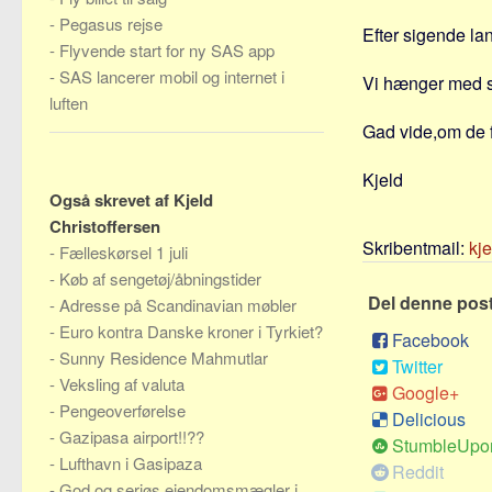
-
Pegasus rejse
Efter sigende la
-
Flyvende start for ny SAS app
-
SAS lancerer mobil og internet i
Vi hænger med sku
luften
Gad vide,om de f
Kjeld
Også skrevet af Kjeld
Christoffersen
Skribentmail:
kj
-
Fælleskørsel 1 juli
-
Køb af sengetøj/åbningstider
Del denne pos
-
Adresse på Scandinavian møbler
-
Euro kontra Danske kroner i Tyrkiet?
Facebook
-
Sunny Residence Mahmutlar
Twitter
-
Veksling af valuta
Google+
-
Pengeoverførelse
Delicious
-
Gazipasa airport!!??
StumbleUpo
-
Lufthavn i Gasipaza
Reddit
-
God og seriøs ejendomsmægler i