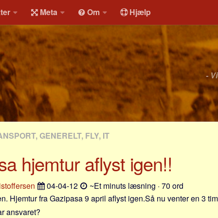
ter
Meta
Om
Hjælp
- V
NSPORT, GENERELT, FLY, IT
a hjemtur aflyst igen!!
istoffersen
04-04-12
~Et minuts læsning · 70 ord
n. Hjemtur fra Gazipasa 9 april aflyst igen.Så nu venter en 3 time
r ansvaret?