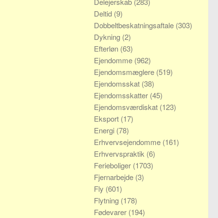
Delejerskab
(283)
Deltid
(9)
Dobbeltbeskatningsaftale
(303)
Dykning
(2)
Efterløn
(63)
Ejendomme
(962)
Ejendomsmæglere
(519)
Ejendomsskat
(38)
Ejendomsskatter
(45)
Ejendomsværdiskat
(123)
Eksport
(17)
Energi
(78)
Erhvervsejendomme
(161)
Erhvervspraktik
(6)
Ferieboliger
(1703)
Fjernarbejde
(3)
Fly
(601)
Flytning
(178)
Fødevarer
(194)