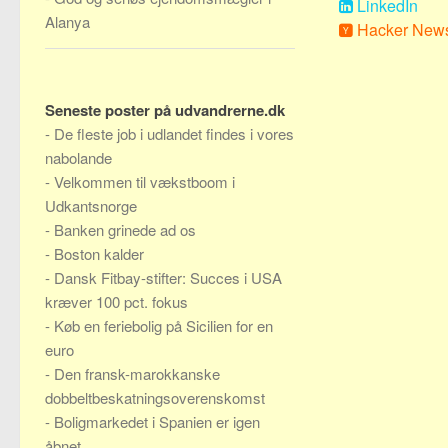
LinkedIn
Alanya
Hacker New
Seneste poster på udvandrerne.dk
-
De fleste job i udlandet findes i vores
nabolande
-
Velkommen til vækstboom i
Udkantsnorge
-
Banken grinede ad os
-
Boston kalder
-
Dansk Fitbay-stifter: Succes i USA
kræver 100 pct. fokus
-
Køb en feriebolig på Sicilien for en
euro
-
Den fransk-marokkanske
dobbeltbeskatningsoverenskomst
-
Boligmarkedet i Spanien er igen
åbnet