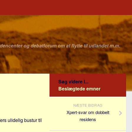
idencenter og debatforum om at flytte til udlandet m.m.
Søg videre i...
Beslægtede emner
NÆSTE BIDRAG
Xpert-svar om dobbelt
residens
rs ulidelig bustur til