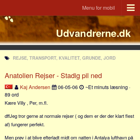
Menu for mobil
Portal
Udvandrerne.dk
Udvandrerne.dk
Utvandrerne.no
Utvandrarna.se
REJSE, TRANSPORT, KVALITET, GRUNDE, JORD
Tyskland.dk
England.dk
Anatolien Rejser - Stadig pil ned
Rusland.dk
Kaj Andersen
06-05-06
~Et minuts læsning ·
JLKM.dk
89 ord
Lande
Kære Villy , Per, m.fl.
Tyrkiet
dffJeg tror gerne at normale rejser ( og dem er der der klart flest
Spanien
af) fungerer perfekt.
Frankrig
Men prøv i at blive efterladt midt om natten i Antalya lufthavn på