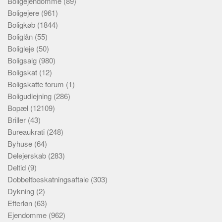
Boligejendomme
(89)
Boligejere
(961)
Boligkøb
(1844)
Boliglån
(55)
Boligleje
(50)
Boligsalg
(980)
Boligskat
(12)
Boligskatte forum
(1)
Boligudlejning
(286)
Bopæl
(12109)
Briller
(43)
Bureaukrati
(248)
Byhuse
(64)
Delejerskab
(283)
Deltid
(9)
Dobbeltbeskatningsaftale
(303)
Dykning
(2)
Efterløn
(63)
Ejendomme
(962)