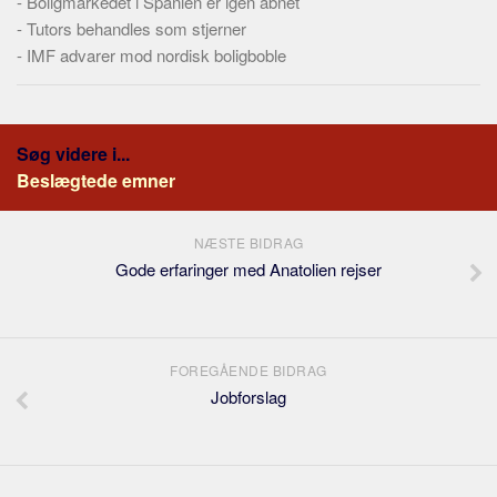
-
Boligmarkedet i Spanien er igen åbnet
-
Tutors behandles som stjerner
-
IMF advarer mod nordisk boligboble
Søg videre i...
Beslægtede emner
NÆSTE BIDRAG
Gode erfaringer med Anatolien rejser
FOREGÅENDE BIDRAG
Jobforslag