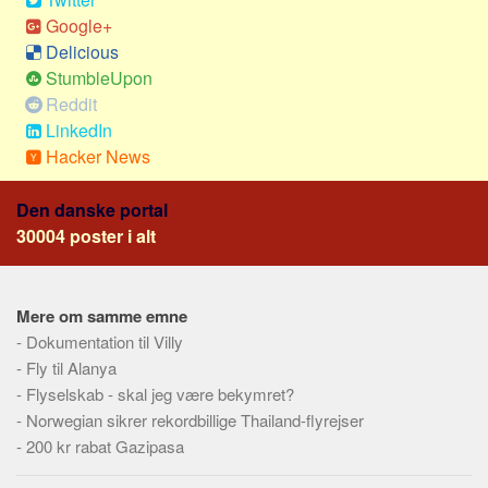
Social sikring og sundhed
Google+
Transport
Delicious
Alle
StumbleUpon
Reddit
Aspekter
LinkedIn
Køb og salg
Hacker News
Økonomi
Den danske portal
Jura og regler
30004 poster i alt
Skatter og afgifter
Statistik
Mere om samme emne
Praktisk
-
Dokumentation til Villy
Alle
-
Fly til Alanya
Meta
-
Flyselskab - skal jeg være bekymret?
-
Norwegian sikrer rekordbillige Thailand-flyrejser
Dokumenttyper
-
200 kr rabat Gazipasa
Emner