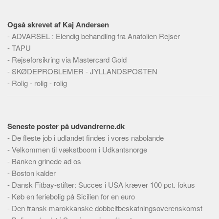
Skribenter
Personer
Også skrevet af Kaj Andersen
-
Steder
ADVARSEL : Elendig behandling fra Anatolien Rejser
-
TAPU
Kilder
-
Rejseforsikring via Mastercard Gold
Om
-
SKØDEPROBLEMER - JYLLANDSPOSTEN
-
Rolig - rolig - rolig
Webstedet
Forhistorien
Redigering
Seneste poster på udvandrerne.dk
Tekstannoncer
-
De fleste job i udlandet findes i vores nabolande
Bannere
-
Velkommen til vækstboom i Udkantsnorge
-
Banken grinede ad os
Hjælp
-
Boston kalder
-
Dansk Fitbay-stifter: Succes i USA kræver 100 pct. fokus
-
Køb en feriebolig på Sicilien for en euro
-
Den fransk-marokkanske dobbeltbeskatningsoverenskomst