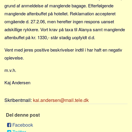
Sverige
grund af anmeldelse af manglende bagage. Efterfølgende
Norge
manglende aftenbuffet på hotellet. Reklamation accepteret
Thailand
omgående d. 27.2.06, men herefter ingen respons uanset
adskillige rykkere. Vort krav på taxa til Alanya samt manglende
Italien
aftenbuffet på kr. 1330,- står stadig uopfyldt d.d.
Grækenland
USA
Vent med jeres positive beskrivelser indtil i har haft en negativ
oplevelse.
Alle
Nøgleord
m.v.h.
Bolig
Kaj Andersen
Job
Virksomhed
Skribentmail:
kai.andersen@mail.tele.dk
Investering
Del denne post
Pension og opsparing
Forbrug
Facebook
Twitter