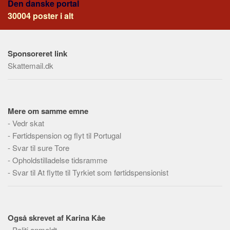
Den danske portal
Social sikring og sundhed
30004 poster i alt
Transport
Alle
Aspekter
Sponsoreret link
Skattemail.dk
Køb og salg
Økonomi
Jura og regler
Mere om samme emne
Skatter og afgifter
-
Vedr skat
-
Statistik
Førtidspension og flyt til Portugal
-
Svar til sure Tore
Praktisk
-
Opholdstilladelse tidsramme
Alle
-
Svar til At flytte til Tyrkiet som førtidspensionist
Meta
Dokumenttyper
Også skrevet af Karina Kåe
Emner
-
Politi anmeldt