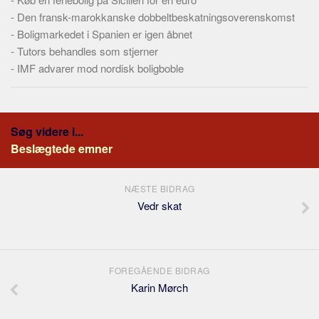
-
Den fransk-marokkanske dobbeltbeskatningsoverenskomst
-
Boligmarkedet i Spanien er igen åbnet
-
Tutors behandles som stjerner
-
IMF advarer mod nordisk boligboble
Søg videre i...
Beslægtede emner
NÆSTE BIDRAG
Vedr skat
FOREGÅENDE BIDRAG
Karin Mørch