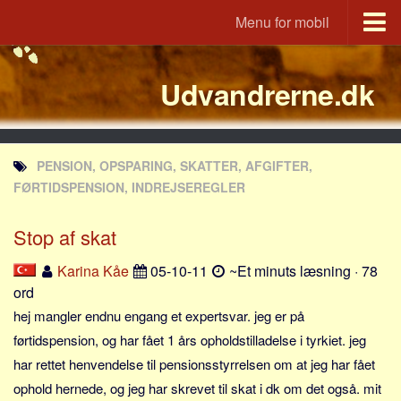
Menu for mobil
Portal
Udvandrerne.dk
Udvandrerne.dk
Utvandrerne.no
Utvandrarna.se
PENSION, OPSPARING, SKATTER, AFGIFTER,
Tyskland.dk
FØRTIDSPENSION, INDREJSEREGLER
England.dk
Stop af skat
Rusland.dk
JLKM.dk
Karina Kåe
05-10-11
~Et minuts læsning · 78
ord
Lande
hej mangler endnu engang et expertsvar. jeg er på
Tyrkiet
førtidspension, og har fået 1 års opholdstilladelse i tyrkiet. jeg
Spanien
har rettet henvendelse til pensionsstyrrelsen om at jeg har fået
Frankrig
ophold hernede, og jeg har skrevet til skat i dk om det også. mit