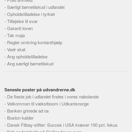
Skribenter
-
Særligt børnetilskud i udlandet
Personer
-
Opholdstilladelse i tyrkiet
-
Tilføjelse til svar
Steder
-
Garanti loven
Kilder
-
Tak maja
Om
-
Regler omkring kontanthjælp
-
Vedr skat
Webstedet
-
Ang opholdstilladelse
Forhistorien
-
Ang særligt børnetilskud
Redigering
Tekstannoncer
Bannere
Seneste poster på udvandrerne.dk
-
De fleste job i udlandet findes i vores nabolande
Hjælp
-
Velkommen til vækstboom i Udkantsnorge
-
Banken grinede ad os
-
Boston kalder
-
Dansk Fitbay-stifter: Succes i USA kræver 100 pct. fokus
-
Køb en feriebolig på Sicilien for en euro