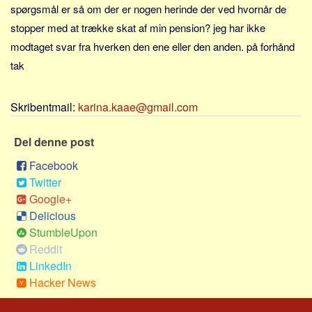
Sverige
spørgsmål er så om der er nogen herinde der ved hvornår de
stopper med at trække skat af min pension? jeg har ikke
Norge
modtaget svar fra hverken den ene eller den anden. på forhånd
Thailand
tak
Italien
Grækenland
Skribentmail:
karina.kaae@gmail.com
USA
Alle
Del denne post
Nøgleord
Facebook
Twitter
Bolig
Google+
Job
Delicious
Virksomhed
StumbleUpon
Reddit
Investering
LinkedIn
Pension og opsparing
Hacker News
Forbrug