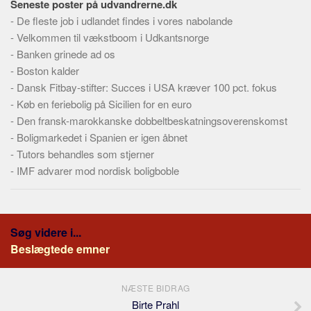
Seneste poster på udvandrerne.dk
Skribenter
-
De fleste job i udlandet findes i vores nabolande
Personer
-
Velkommen til vækstboom i Udkantsnorge
Steder
-
Banken grinede ad os
-
Boston kalder
Kilder
-
Dansk Fitbay-stifter: Succes i USA kræver 100 pct. fokus
Om
-
Køb en feriebolig på Sicilien for en euro
-
Den fransk-marokkanske dobbeltbeskatningsoverenskomst
Webstedet
-
Boligmarkedet i Spanien er igen åbnet
Forhistorien
-
Tutors behandles som stjerner
Redigering
-
IMF advarer mod nordisk boligboble
Tekstannoncer
Bannere
Søg videre i...
Hjælp
Beslægtede emner
NÆSTE BIDRAG
Birte Prahl