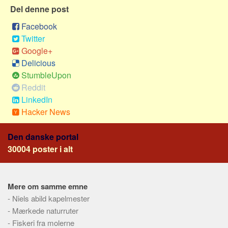
Sverige
Del denne post
Norge
Facebook
Thailand
Twitter
Google+
Italien
Delicious
Grækenland
StumbleUpon
USA
Reddit
LinkedIn
Alle
Hacker News
Nøgleord
Den danske portal
Bolig
30004 poster i alt
Job
Virksomhed
Investering
Mere om samme emne
-
Niels abild kapelmester
Pension og opsparing
-
Mærkede naturruter
Forbrug
-
Fiskeri fra molerne