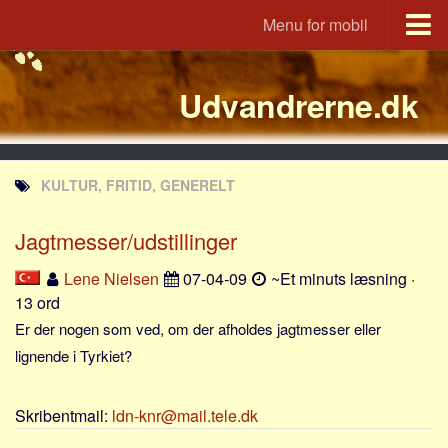
Menu for mobil
Portal
Udvandrerne.dk
Udvandrerne.dk
Utvandrerne.no
Utvandrarna.se
KULTUR, FRITID, GENERELT
Tyskland.dk
England.dk
Jagtmesser/udstillinger
Rusland.dk
Lene Nielsen
07-04-09
~Et minuts læsning ·
JLKM.dk
13 ord
Lande
Er der nogen som ved, om der afholdes jagtmesser eller
lignende i Tyrkiet?
Tyrkiet
Spanien
Skribentmail:
ldn-knr@mail.tele.dk
Frankrig