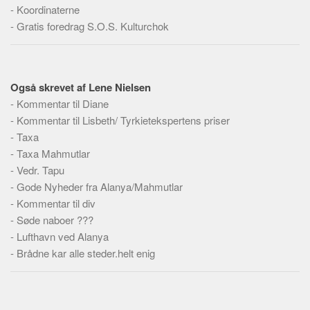
Social sikring og sundhed
-
Koordinaterne
Transport
-
Gratis foredrag S.O.S. Kulturchok
Alle
Aspekter
Også skrevet af Lene Nielsen
Køb og salg
-
Kommentar til Diane
Økonomi
-
Kommentar til Lisbeth/ Tyrkietekspertens priser
-
Taxa
Jura og regler
-
Taxa Mahmutlar
Skatter og afgifter
-
Vedr. Tapu
Statistik
-
Gode Nyheder fra Alanya/Mahmutlar
-
Kommentar til div
Praktisk
-
Søde naboer ???
Alle
-
Lufthavn ved Alanya
Meta
-
Brådne kar alle steder.helt enig
Dokumenttyper
Emner