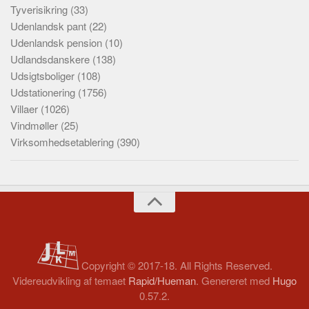
Tyverisikring
(33)
Udenlandsk pant
(22)
Udenlandsk pension
(10)
Udlandsdanskere
(138)
Udsigtsboliger
(108)
Udstationering
(1756)
Villaer
(1026)
Vindmøller
(25)
Virksomhedsetablering
(390)
Copyright © 2017-18. All Rights Reserved.
Videreudvikling af temaet
Rapid/Hueman
. Genereret med
Hugo
0.57.2.