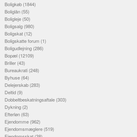
Boligkøb
(1844)
Boliglån
(55)
Boligleje
(50)
Boligsalg
(980)
Boligskat
(12)
Boligskatte forum
(1)
Boligudlejning
(286)
Bopæl
(12109)
Briller
(43)
Bureaukrati
(248)
Byhuse
(64)
Delejerskab
(283)
Deltid
(9)
Dobbeltbeskatningsaftale
(303)
Dykning
(2)
Efterløn
(63)
Ejendomme
(962)
Ejendomsmæglere
(519)
Ejendomsskat
(38)