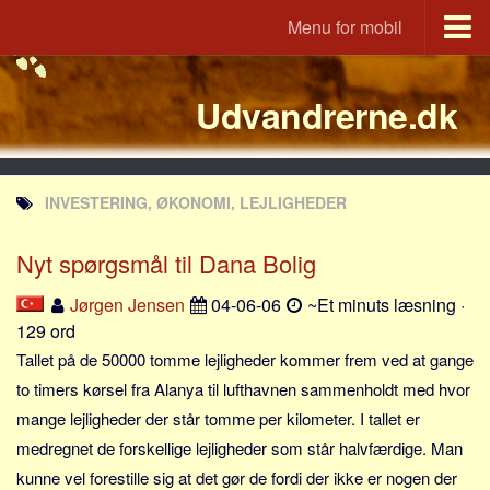
Menu for mobil
Portal
Udvandrerne.dk
Udvandrerne.dk
Utvandrerne.no
Utvandrarna.se
INVESTERING, ØKONOMI, LEJLIGHEDER
Tyskland.dk
England.dk
Nyt spørgsmål til Dana Bolig
Rusland.dk
Jørgen Jensen
04-06-06
~Et minuts læsning ·
JLKM.dk
129 ord
Lande
Tallet på de 50000 tomme lejligheder kommer frem ved at gange
to timers kørsel fra Alanya til lufthavnen sammenholdt med hvor
Tyrkiet
mange lejligheder der står tomme per kilometer. I tallet er
Spanien
medregnet de forskellige lejligheder som står halvfærdige. Man
Frankrig
kunne vel forestille sig at det gør de fordi der ikke er nogen der