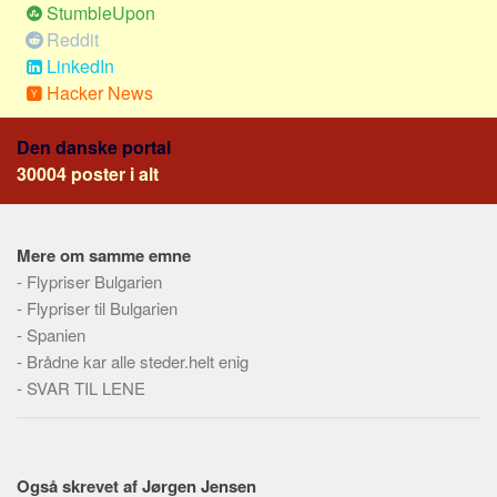
Social sikring og sundhed
StumbleUpon
Reddit
Transport
LinkedIn
Alle
Hacker News
Aspekter
Den danske portal
Køb og salg
30004 poster i alt
Økonomi
Jura og regler
Mere om samme emne
Skatter og afgifter
-
Flypriser Bulgarien
Statistik
-
Flypriser til Bulgarien
Praktisk
-
Spanien
-
Alle
Brådne kar alle steder.helt enig
-
SVAR TIL LENE
Meta
Dokumenttyper
Emner
Også skrevet af Jørgen Jensen