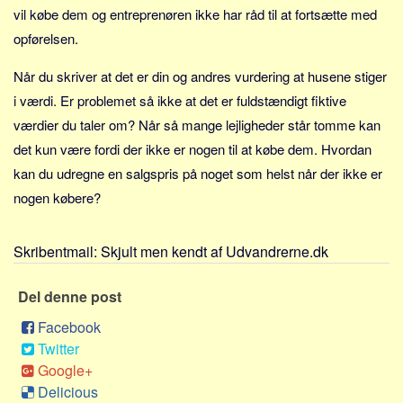
Sverige
vil købe dem og entreprenøren ikke har råd til at fortsætte med
Norge
opførelsen.
Thailand
Når du skriver at det er din og andres vurdering at husene stiger
Italien
i værdi. Er problemet så ikke at det er fuldstændigt fiktive
Grækenland
værdier du taler om? Når så mange lejligheder står tomme kan
USA
det kun være fordi der ikke er nogen til at købe dem. Hvordan
kan du udregne en salgspris på noget som helst når der ikke er
Alle
nogen købere?
Nøgleord
Bolig
Skribentmail:
Skjult men kendt af Udvandrerne.dk
Job
Del denne post
Virksomhed
Investering
Facebook
Twitter
Pension og opsparing
Google+
Forbrug
Delicious