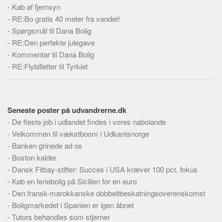
Skribenter
-
Køb af fjernsyn
-
RE:Bo gratis 40 meter fra vandet!
Personer
-
Spørgsmål til Dana Bolig
Steder
-
RE:Den perfekte julegave
Kilder
-
Kommentar til Dana Bolig
-
RE:Flybilletter til Tyrkiet
Om
Webstedet
Forhistorien
Seneste poster på udvandrerne.dk
Redigering
-
De fleste job i udlandet findes i vores nabolande
-
Tekstannoncer
Velkommen til vækstboom i Udkantsnorge
-
Banken grinede ad os
Bannere
-
Boston kalder
Hjælp
-
Dansk Fitbay-stifter: Succes i USA kræver 100 pct. fokus
-
Køb en feriebolig på Sicilien for en euro
-
Den fransk-marokkanske dobbeltbeskatningsoverenskomst
-
Boligmarkedet i Spanien er igen åbnet
-
Tutors behandles som stjerner