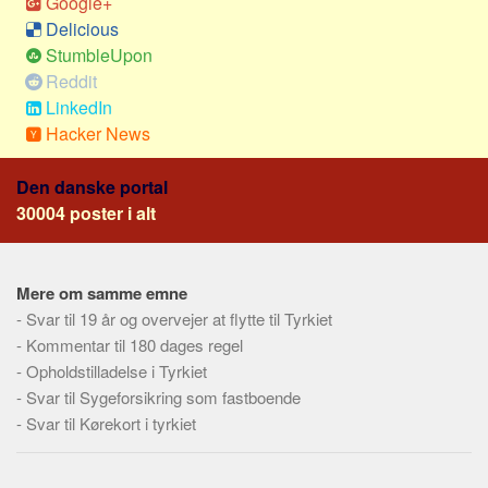
Google+
Social sikring og sundhed
Delicious
Transport
StumbleUpon
Alle
Reddit
LinkedIn
Aspekter
Hacker News
Køb og salg
Den danske portal
Økonomi
30004 poster i alt
Jura og regler
Skatter og afgifter
Statistik
Mere om samme emne
-
Svar til 19 år og overvejer at flytte til Tyrkiet
Praktisk
-
Kommentar til 180 dages regel
Alle
-
Opholdstilladelse i Tyrkiet
Meta
-
Svar til Sygeforsikring som fastboende
-
Svar til Kørekort i tyrkiet
Dokumenttyper
Emner