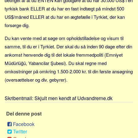
betinget af at du ENTEN kan godtgøre at du har 30.000 US$ i en
Sverige
tyrkisk bank ELLER at du har en fast indtægt på mindst 500
Norge
US$/måned ELLER at du har en ægtefælle i Tyrkiet, der kan
Thailand
forsørge dig.
Italien
Du kan vente med at søge om opholdstilladelse og visum til
Grækenland
samme, til du er i Tyrkiet. Der skal du så inden 90 dage efter din
USA
ankomst henvende dig til det lokale fremmedpoliti (Emniyet
Alle
Müdürlüğü, Yabancilar Şubesi). Du skal regne med
Nøgleord
omkostninger på omkring 1.500-2.000 kr. til din første ansøgning
(oversættelser og div. gebyrer).
Bolig
Job
Skribentmail:
Skjult men kendt af Udvandrerne.dk
Virksomhed
Investering
Del denne post
Pension og opsparing
Facebook
Forbrug
Twitter