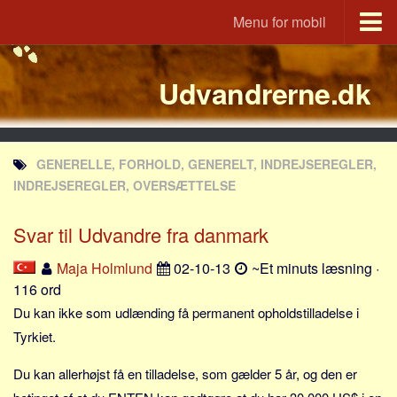
Menu for mobil
Portal
Udvandrerne.dk
Udvandrerne.dk
Utvandrerne.no
Utvandrarna.se
GENERELLE, FORHOLD, GENERELT, INDREJSEREGLER,
Tyskland.dk
INDREJSEREGLER, OVERSÆTTELSE
England.dk
Svar til Udvandre fra danmark
Rusland.dk
JLKM.dk
Maja Holmlund
02-10-13
~Et minuts læsning ·
116 ord
Lande
Du kan ikke som udlænding få permanent opholdstilladelse i
Tyrkiet
Tyrkiet.
Spanien
Du kan allerhøjst få en tilladelse, som gælder 5 år, og den er
Frankrig