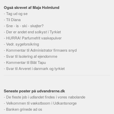
Skribenter
Også skrevet af Maja Holmlund
Personer
-
Tag ud og se
Steder
-
Til Diana
-
Sne - is - ski - skøjter?
Kilder
-
Der er andet end solkyst i Tyrkiet
Om
-
HURRA! Parfumefrit vaskepulver
-
Vedr. sygeforsikring
Webstedet
-
Kommentar til Administrator firmaers snyd
Forhistorien
-
Svar til Isolering af ejendomme
Redigering
-
Kommentar til Blåt Tapu
-
Svar til Arveret i danmark og tyrkiet
Tekstannoncer
Bannere
Hjælp
Seneste poster på udvandrerne.dk
-
De fleste job i udlandet findes i vores nabolande
-
Velkommen til vækstboom i Udkantsnorge
-
Banken grinede ad os