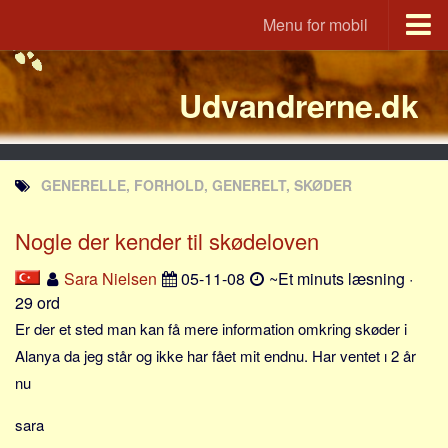
Menu for mobil
Portal
Udvandrerne.dk
Udvandrerne.dk
Utvandrerne.no
Utvandrarna.se
GENERELLE, FORHOLD, GENERELT, SKØDER
Tyskland.dk
England.dk
Nogle der kender til skødeloven
Rusland.dk
Sara Nielsen
05-11-08
~Et minuts læsning ·
JLKM.dk
29 ord
Lande
Er der et sted man kan få mere information omkring skøder i
Alanya da jeg står og ikke har fået mit endnu. Har ventet ı 2 år
Tyrkiet
nu
Spanien
sara
Frankrig