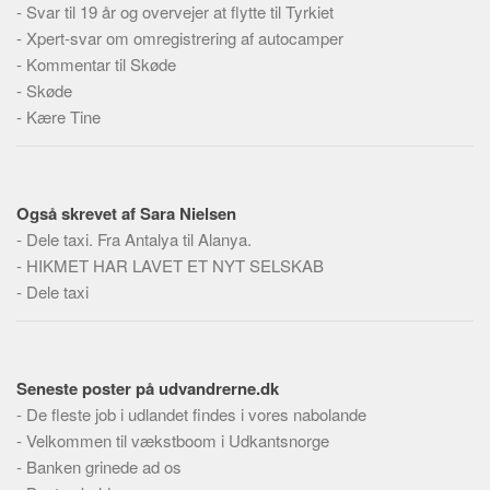
Social sikring og sundhed
-
Svar til 19 år og overvejer at flytte til Tyrkiet
-
Xpert-svar om omregistrering af autocamper
Transport
-
Kommentar til Skøde
Alle
-
Skøde
Aspekter
-
Kære Tine
Køb og salg
Økonomi
Også skrevet af Sara Nielsen
Jura og regler
-
Dele taxi. Fra Antalya til Alanya.
Skatter og afgifter
-
HIKMET HAR LAVET ET NYT SELSKAB
Statistik
-
Dele taxi
Praktisk
Alle
Seneste poster på udvandrerne.dk
Meta
-
De fleste job i udlandet findes i vores nabolande
Dokumenttyper
-
Velkommen til vækstboom i Udkantsnorge
-
Banken grinede ad os
Emner