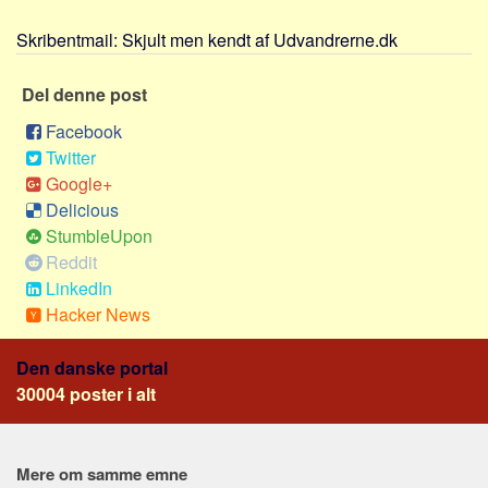
Sverige
Skribentmail:
Skjult men kendt af Udvandrerne.dk
Norge
Thailand
Del denne post
Italien
Facebook
Grækenland
Twitter
USA
Google+
Delicious
Alle
StumbleUpon
Nøgleord
Reddit
LinkedIn
Bolig
Hacker News
Job
Virksomhed
Den danske portal
30004 poster i alt
Investering
Pension og opsparing
Forbrug
Mere om samme emne