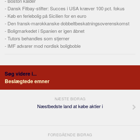
-
Boston kalder
Skribenter
-
Dansk Fitbay-stifter: Succes i USA kræver 100 pct. fokus
Personer
-
Køb en feriebolig på Sicilien for en euro
Steder
-
Den fransk-marokkanske dobbeltbeskatningsoverenskomst
-
Boligmarkedet i Spanien er igen åbnet
Kilder
-
Tutors behandles som stjerner
Om
-
IMF advarer mod nordisk boligboble
Webstedet
Forhistorien
Søg videre i...
Redigering
Beslægtede emner
Tekstannoncer
Bannere
NÆSTE BIDRAG
Hjælp
Næstbedste land at købe aktier i
FOREGÅENDE BIDRAG