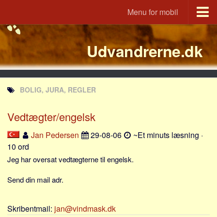
Menu for mobil
Portal
Udvandrerne.dk
Udvandrerne.dk
Utvandrerne.no
Utvandrarna.se
BOLIG, JURA, REGLER
Tyskland.dk
England.dk
Vedtægter/engelsk
Rusland.dk
Jan Pedersen
29-08-06
~Et minuts læsning ·
JLKM.dk
10 ord
Lande
Jeg har oversat vedtægterne til engelsk.
Tyrkiet
Send din mail adr.
Spanien
Frankrig
Skribentmail:
jan@vindmask.dk