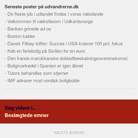
Skribenter
Seneste poster på udvandrerne.dk
Personer
-
De fleste job i udlandet findes i vores nabolande
-
Velkommen til vækstboom i Udkantsnorge
Steder
-
Banken grinede ad os
Kilder
-
Boston kalder
Om
-
Dansk Fitbay-stifter: Succes i USA kræver 100 pct. fokus
-
Køb en feriebolig på Sicilien for en euro
Webstedet
-
Den fransk-marokkanske dobbeltbeskatningsoverenskomst
Forhistorien
-
Boligmarkedet i Spanien er igen åbnet
-
Tutors behandles som stjerner
Redigering
-
IMF advarer mod nordisk boligboble
Tekstannoncer
Bannere
Hjælp
Søg videre i...
Beslægtede emner
NÆSTE BIDRAG