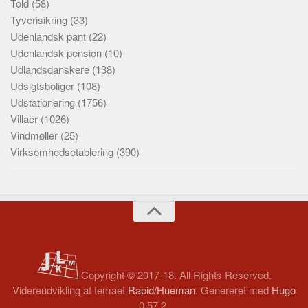
Told
(58)
Tyverisikring
(33)
Udenlandsk pant
(22)
Udenlandsk pension
(10)
Udlandsdanskere
(138)
Udsigtsboliger
(108)
Udstationering
(1756)
Villaer
(1026)
Vindmøller
(25)
Virksomhedsetablering
(390)
Copyright © 2017-18. All Rights Reserved.
Videreudvikling af temaet
Rapid/Hueman
. Genereret med
Hugo
0.57.2.