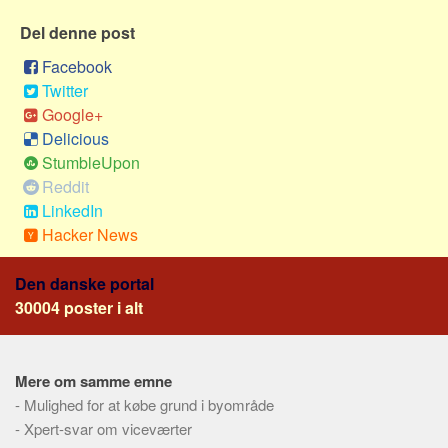
Sverige
Del denne post
Norge
Facebook
Thailand
Twitter
Italien
Google+
Grækenland
Delicious
StumbleUpon
USA
Reddit
Alle
LinkedIn
Nøgleord
Hacker News
Bolig
Den danske portal
Job
30004 poster i alt
Virksomhed
Investering
Mere om samme emne
Pension og opsparing
-
Mulighed for at købe grund i byområde
Forbrug
-
Xpert-svar om viceværter