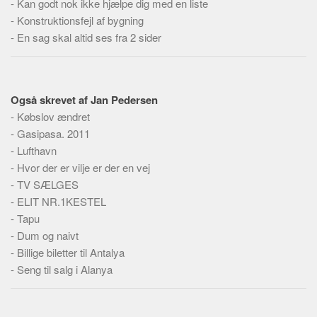
-
Kan godt nok ikke hjælpe dig med en liste
Social sikring og sundhed
-
Konstruktionsfejl af bygning
Transport
-
En sag skal altid ses fra 2 sider
Alle
Aspekter
Køb og salg
Også skrevet af Jan Pedersen
-
Købslov ændret
Økonomi
-
Gasipasa. 2011
Jura og regler
-
Lufthavn
Skatter og afgifter
-
Hvor der er vilje er der en vej
-
TV SÆLGES
Statistik
-
ELIT NR.1KESTEL
Praktisk
-
Tapu
Alle
-
Dum og naivt
-
Billige biletter til Antalya
Meta
-
Seng til salg i Alanya
Dokumenttyper
Emner