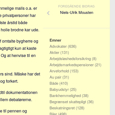
FOREGÅENDE BIDRAG
mmelige mails o.a. er
Niels-Ulrik Mousten
se privatpersoner har
dste årstid både
 hoile brodne kar ude.
Emner
f omtalte bygherre og
Advokater
(636)
gtigtigt kun at kaste
Aktier
(131)
Og at henvise til en
Arbejdsløshedsforsikring
(8)
Arbejdsmarkedspensioner
(21)
Arveforhold
(153)
s sind. Måske har det
Au pair
(31)
og forkert.
Både
(410)
Babyudstyr
(25)
ndtil dokumentationen
Bankhemmelighed
(38)
llem debatørerne.
Begrænset skattepligt
(36)
Beskatningsret
(128)
be til pennen og
Biler
(498)