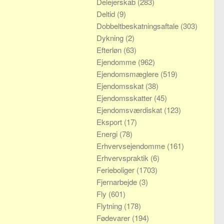
Delejerskab
(283)
Deltid
(9)
Dobbeltbeskatningsaftale
(303)
Dykning
(2)
Efterløn
(63)
Ejendomme
(962)
Ejendomsmæglere
(519)
Ejendomsskat
(38)
Ejendomsskatter
(45)
Ejendomsværdiskat
(123)
Eksport
(17)
Energi
(78)
Erhvervsejendomme
(161)
Erhvervspraktik
(6)
Ferieboliger
(1703)
Fjernarbejde
(3)
Fly
(601)
Flytning
(178)
Fødevarer
(194)