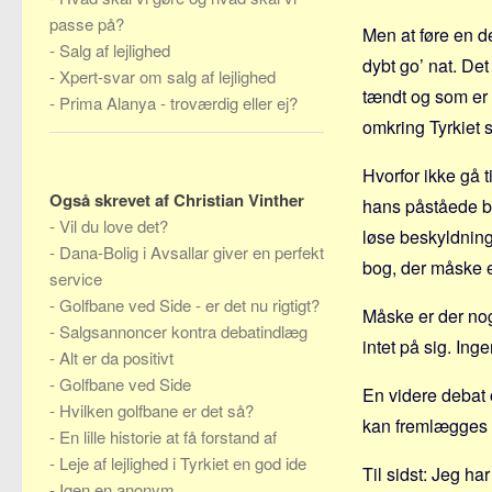
passe på?
Men at føre en de
-
Salg af lejlighed
dybt go’ nat. Det
-
Xpert-svar om salg af lejlighed
tændt og som er m
-
Prima Alanya - troværdig eller ej?
omkring Tyrkiet 
Hvorfor ikke gå 
Også skrevet af Christian Vinther
hans påståede bed
-
Vil du love det?
løse beskyldning
-
Dana-Bolig i Avsallar giver en perfekt
bog, der måske e
service
-
Golfbane ved Side - er det nu rigtigt?
Måske er der no
-
Salgsannoncer kontra debatindlæg
intet på sig. Ing
-
Alt er da positivt
-
Golfbane ved Side
En videre debat 
-
Hvilken golfbane er det så?
kan fremlægges 
-
En lille historie at få forstand af
-
Leje af lejlighed i Tyrkiet en god ide
Til sidst: Jeg ha
-
Igen en anonym