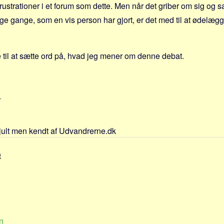
rustrationer i et forum som dette. Men når det griber om sig og
e gange, som en vis person har gjort, er det med til at ødelæ
 til at sætte ord på, hvad jeg mener om denne debat.
r
jult men kendt af Udvandrerne.dk
t
n