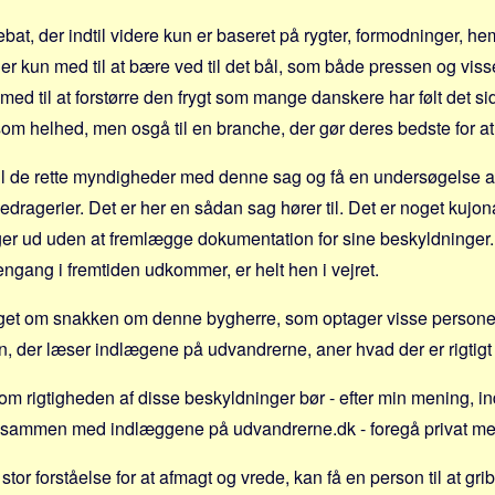
bat, der indtil videre kun er baseret på rygter, formodninger, he
 er kun med til at bære ved til det bål, som både pressen og vis
ed til at forstørre den frygt som mange danskere har følt det si
som helhed, men osgå til en branche, der gør deres bedste for at
til de rette myndigheder med denne sag og få en undersøgelse a
ragerier. Det er her en sådan sag hører til. Det er noget kujona
er ud uden at fremlægge dokumentation for sine beskyldninger. 
ngang i fremtiden udkommer, er helt hen i vejret.
get om snakken om denne bygherre, som optager visse personer
en, der læser indlægene på udvandrerne, aner hvad der er rigtigt 
om rigtigheden af disse beskyldninger bør - efter min mening, i
sammen med indlæggene på udvandrerne.dk - foregå privat me
r stor forståelse for at afmagt og vrede, kan få en person til at gri