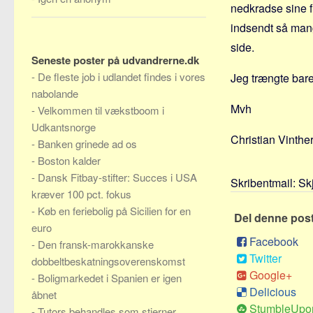
nedkradse sine f
indsendt så mang
side.
Seneste poster på udvandrerne.dk
-
De fleste job i udlandet findes i vores
Jeg trængte bare
nabolande
Mvh
-
Velkommen til vækstboom i
Udkantsnorge
Christian Vinthe
-
Banken grinede ad os
-
Boston kalder
-
Dansk Fitbay-stifter: Succes i USA
Skribentmail:
Sk
kræver 100 pct. fokus
-
Køb en feriebolig på Sicilien for en
Del denne pos
euro
Facebook
-
Den fransk-marokkanske
Twitter
dobbeltbeskatningsoverenskomst
Google+
-
Boligmarkedet i Spanien er igen
Delicious
åbnet
StumbleUpo
-
Tutors behandles som stjerner