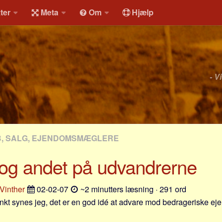
ter
Meta
Om
Hjælp
- V
B, SALG, EJENDOMSMÆGLERE
 og andet på udvandrerne
 Vinther
02-02-07
~2 minutters læsning · 291 ord
t synes jeg, det er en god idé at advare mod bedrageriske 