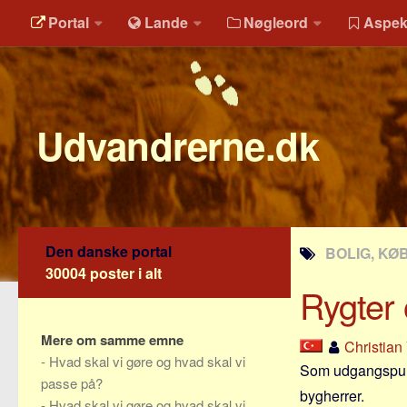
Portal
Lande
Nøgleord
Aspek
Udvandrerne.dk
Den danske portal
BOLIG, KØ
30004 poster i alt
Rygter
Mere om samme emne
Christian
-
Hvad skal vi gøre og hvad skal vi
Som udgangspunk
passe på?
bygherrer.
-
Hvad skal vi gøre og hvad skal vi