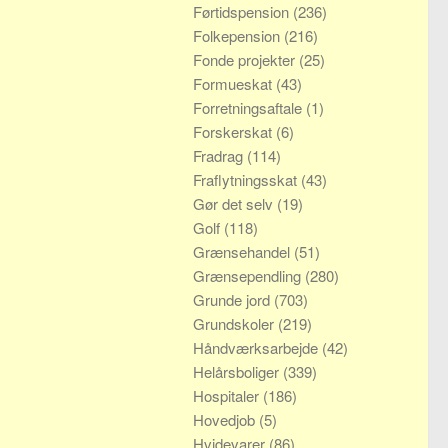
Førtidspension
(236)
Folkepension
(216)
Fonde projekter
(25)
Formueskat
(43)
Forretningsaftale
(1)
Forskerskat
(6)
Fradrag
(114)
Fraflytningsskat
(43)
Gør det selv
(19)
Golf
(118)
Grænsehandel
(51)
Grænsependling
(280)
Grunde jord
(703)
Grundskoler
(219)
Håndværksarbejde
(42)
Helårsboliger
(339)
Hospitaler
(186)
Hovedjob
(5)
Hvidevarer
(86)