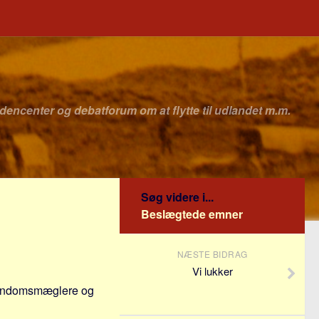
idencenter og debatforum om at flytte til udlandet m.m.
Søg videre i...
Beslægtede emner
NÆSTE BIDRAG
Vi lukker
ejendomsmæglere og