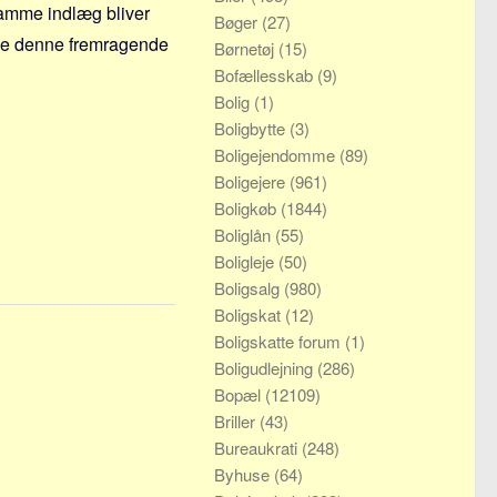
 samme indlæg bliver
Bøger
(27)
gge denne fremragende
Børnetøj
(15)
Bofællesskab
(9)
Bolig
(1)
Boligbytte
(3)
Boligejendomme
(89)
Boligejere
(961)
Boligkøb
(1844)
Boliglån
(55)
Boligleje
(50)
Boligsalg
(980)
Boligskat
(12)
Boligskatte forum
(1)
Boligudlejning
(286)
Bopæl
(12109)
Briller
(43)
Bureaukrati
(248)
Byhuse
(64)