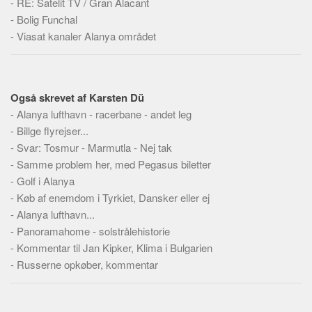
-
RE: Satelit TV / Gran Alacant
Skribenter
-
Bolig Funchal
Personer
-
Viasat kanaler Alanya området
Steder
Kilder
Om
Også skrevet af Karsten Dü
-
Alanya lufthavn - racerbane - andet leg
Webstedet
-
Billge flyrejser...
Forhistorien
-
Svar: Tosmur - Marmutla - Nej tak
-
Samme problem her, med Pegasus biletter
Redigering
-
Golf i Alanya
Tekstannoncer
-
Køb af enemdom i Tyrkiet, Dansker eller ej
Bannere
-
Alanya lufthavn...
-
Panoramahome - solstrålehistorie
Hjælp
-
Kommentar til Jan Kipker, Klima i Bulgarien
-
Russerne opkøber, kommentar