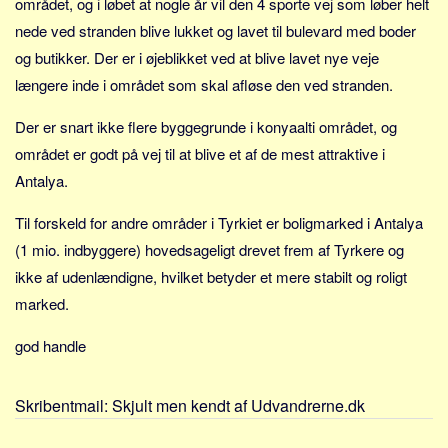
området, og i løbet at nogle år vil den 4 sporte vej som løber helt
Sverige
nede ved stranden blive lukket og lavet til bulevard med boder
Norge
og butikker. Der er i øjeblikket ved at blive lavet nye veje
Thailand
længere inde i området som skal afløse den ved stranden.
Italien
Der er snart ikke flere byggegrunde i konyaalti området, og
Grækenland
området er godt på vej til at blive et af de mest attraktive i
USA
Antalya.
Alle
Til forskeld for andre områder i Tyrkiet er boligmarked i Antalya
Nøgleord
(1 mio. indbyggere) hovedsageligt drevet frem af Tyrkere og
Bolig
ikke af udenlændigne, hvilket betyder et mere stabilt og roligt
Job
marked.
Virksomhed
god handle
Investering
Pension og opsparing
Skribentmail:
Skjult men kendt af Udvandrerne.dk
Forbrug