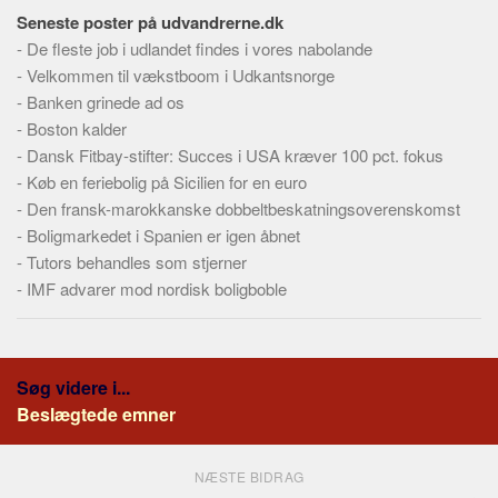
Seneste poster på udvandrerne.dk
-
De fleste job i udlandet findes i vores nabolande
-
Velkommen til vækstboom i Udkantsnorge
-
Banken grinede ad os
-
Boston kalder
-
Dansk Fitbay-stifter: Succes i USA kræver 100 pct. fokus
-
Køb en feriebolig på Sicilien for en euro
-
Den fransk-marokkanske dobbeltbeskatningsoverenskomst
-
Boligmarkedet i Spanien er igen åbnet
-
Tutors behandles som stjerner
-
IMF advarer mod nordisk boligboble
Søg videre i...
Beslægtede emner
NÆSTE BIDRAG