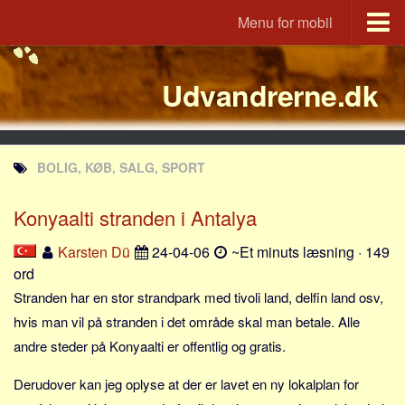
Menu for mobil
Portal
Udvandrerne.dk
Udvandrerne.dk
Utvandrerne.no
Utvandrarna.se
BOLIG, KØB, SALG, SPORT
Tyskland.dk
England.dk
Konyaalti stranden i Antalya
Rusland.dk
Karsten Dü
24-04-06
~Et minuts læsning · 149
JLKM.dk
ord
Lande
Stranden har en stor strandpark med tivoli land, delfin land osv,
hvis man vil på stranden i det område skal man betale. Alle
Tyrkiet
andre steder på Konyaalti er offentlig og gratis.
Spanien
Derudover kan jeg oplyse at der er lavet en ny lokalplan for
Frankrig