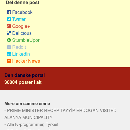
Social sikring og sundhed
Del denne post
Transport
Facebook
Twitter
Alle
Google+
Aspekter
Delicious
StumbleUpon
Køb og salg
Reddit
Økonomi
LinkedIn
Jura og regler
Hacker News
Skatter og afgifter
Den danske portal
Statistik
30004 poster i alt
Praktisk
Alle
Mere om samme emne
Meta
-
PRIME MINISTER RECEP TAYYİP ERDOGAN VISITED
Dokumenttyper
ALANYA MUNICIPALITY
-
Alle tv-programmer, Tyrkiet
Emner