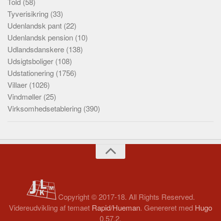
Told
(58)
Tyverisikring
(33)
Udenlandsk pant
(22)
Udenlandsk pension
(10)
Udlandsdanskere
(138)
Udsigtsboliger
(108)
Udstationering
(1756)
Villaer
(1026)
Vindmøller
(25)
Virksomhedsetablering
(390)
Copyright © 2017-18. All Rights Reserved.
Videreudvikling af temaet
Rapid/Hueman
. Genereret med
Hugo
0.57.2.