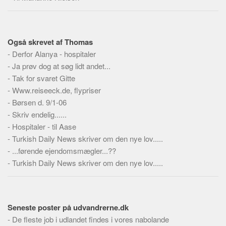
Skribenter
Personer
Steder
Også skrevet af Thomas
Kilder
-
Derfor Alanya - hospitaler
-
Ja prøv dog at søg lidt andet...
Om
-
Tak for svaret Gitte
Webstedet
-
Www.reiseeck.de, flypriser
-
Børsen d. 9/1-06
Forhistorien
-
Skriv endelig......
Redigering
-
Hospitaler - til Aase
Tekstannoncer
-
Turkish Daily News skriver om den nye lov.....
-
...førende ejendomsmægler...??
Bannere
-
Turkish Daily News skriver om den nye lov.....
Hjælp
Seneste poster på udvandrerne.dk
-
De fleste job i udlandet findes i vores nabolande