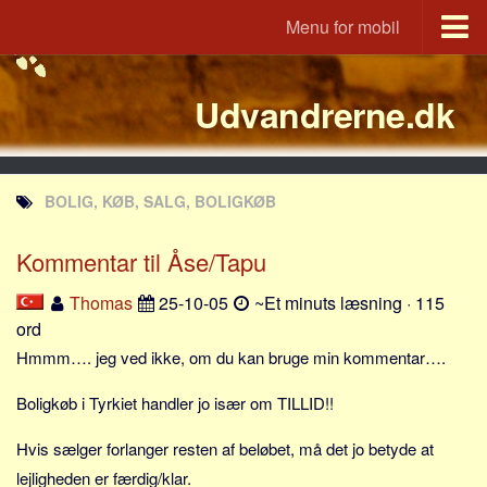
Menu for mobil
Portal
Udvandrerne.dk
Udvandrerne.dk
Utvandrerne.no
Utvandrarna.se
BOLIG, KØB, SALG, BOLIGKØB
Tyskland.dk
England.dk
Kommentar til Åse/Tapu
Rusland.dk
Thomas
25-10-05
~Et minuts læsning · 115
JLKM.dk
ord
Lande
Hmmm…. jeg ved ikke, om du kan bruge min kommentar….
Tyrkiet
Boligkøb i Tyrkiet handler jo især om TILLID!!
Spanien
Hvis sælger forlanger resten af beløbet, må det jo betyde at
Frankrig
lejligheden er færdig/klar.