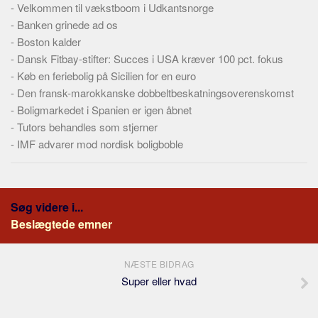
-
Velkommen til vækstboom i Udkantsnorge
-
Banken grinede ad os
-
Boston kalder
-
Dansk Fitbay-stifter: Succes i USA kræver 100 pct. fokus
-
Køb en feriebolig på Sicilien for en euro
-
Den fransk-marokkanske dobbeltbeskatningsoverenskomst
-
Boligmarkedet i Spanien er igen åbnet
-
Tutors behandles som stjerner
-
IMF advarer mod nordisk boligboble
Søg videre i...
Beslægtede emner
NÆSTE BIDRAG
Super eller hvad