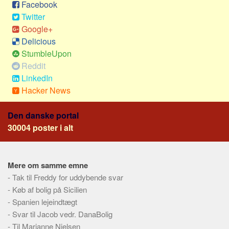
Social sikring og sundhed
Facebook
Twitter
Transport
Google+
Alle
Delicious
Aspekter
StumbleUpon
Reddit
Køb og salg
LinkedIn
Økonomi
Hacker News
Jura og regler
Den danske portal
Skatter og afgifter
30004 poster i alt
Statistik
Praktisk
Mere om samme emne
Alle
-
Tak til Freddy for uddybende svar
Meta
-
Køb af bolig på Sicilien
-
Spanien lejeindtægt
Dokumenttyper
-
Svar til Jacob vedr. DanaBolig
Emner
-
Til Marianne Nielsen