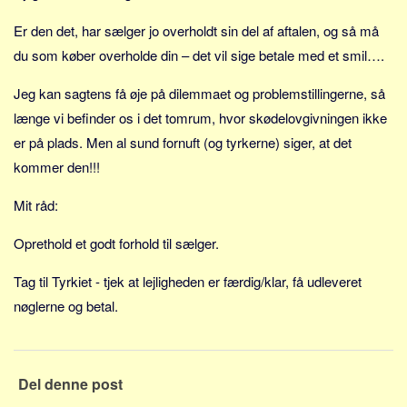
Sverige
Er den det, har sælger jo overholdt sin del af aftalen, og så må
Norge
du som køber overholde din – det vil sige betale med et smil….
Thailand
Jeg kan sagtens få øje på dilemmaet og problemstillingerne, så
Italien
længe vi befinder os i det tomrum, hvor skødelovgivningen ikke
Grækenland
er på plads. Men al sund fornuft (og tyrkerne) siger, at det
USA
kommer den!!!
Alle
Mit råd:
Nøgleord
Oprethold et godt forhold til sælger.
Bolig
Job
Tag til Tyrkiet - tjek at lejligheden er færdig/klar, få udleveret
Virksomhed
nøglerne og betal.
Investering
Pension og opsparing
Del denne post
Forbrug