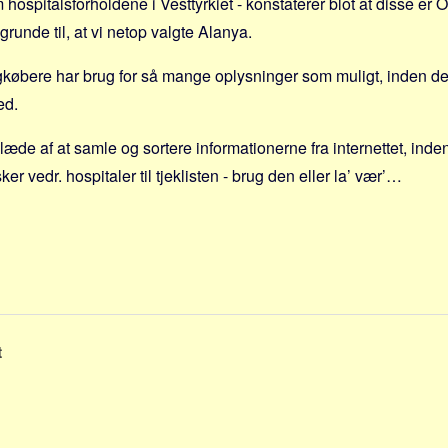
 hospitalsforholdene i Vesttyrkiet - konstaterer blot at disse er 
runde til, at vi netop valgte Alanya.
bere har brug for så mange oplysninger som muligt, inden de be
ed.
glæde af at samle og sortere informationerne fra internettet, inden
er vedr. hospitaler til tjeklisten - brug den eller la’ vær’…
t