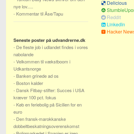
Delicious
nye lov.....
StumbleUpo
-
Kommentar til Åse/Tapu
Reddit
LinkedIn
Hacker New
Seneste poster på udvandrerne.dk
-
De fleste job i udlandet findes i vores
nabolande
-
Velkommen til vækstboom i
Udkantsnorge
-
Banken grinede ad os
-
Boston kalder
-
Dansk Fitbay-stifter: Succes i USA
kræver 100 pct. fokus
-
Køb en feriebolig på Sicilien for en
euro
-
Den fransk-marokkanske
dobbeltbeskatningsoverenskomst
-
Boligmarkedet i Spanien er igen