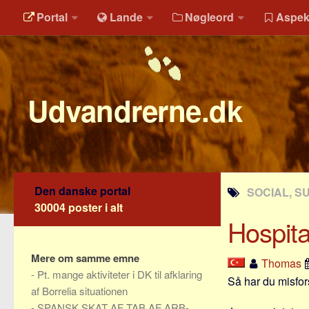
Portal
Lande
Nøgleord
Aspek
Udvandrerne.dk
Den danske portal
SOCIAL, S
30004 poster i alt
Hospital
Mere om samme emne
Thomas
-
Pt. mange aktiviteter i DK til afklaring
Så har du misfor
af Borrelia situationen
-
SPANSK SKAT AF TAB AF ARB-