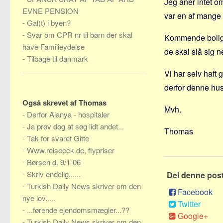
Jeg aner intet om
EVNE PENSION
var en af mange g
-
Gal(t) i byen?
-
Svar om CPR nr til børn der skal
Kommende boligkø
have Familieydelse
de skal slå sig n
-
Tilbage til danmark
Vi har selv haft 
derfor denne husk
Også skrevet af Thomas
Mvh.
-
Derfor Alanya - hospitaler
-
Ja prøv dog at søg lidt andet...
Thomas
-
Tak for svaret Gitte
-
Www.reiseeck.de, flypriser
-
Børsen d. 9/1-06
-
Skriv endelig......
Del denne pos
-
Turkish Daily News skriver om den
Facebook
nye lov.....
Twitter
-
...førende ejendomsmægler...??
Google+
-
Turkish Daily News skriver om den