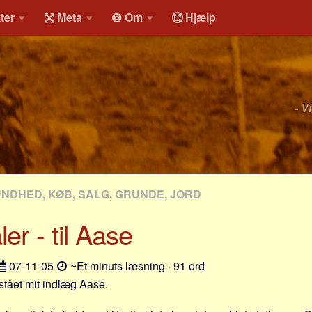
ter
Meta
Om
Hjælp
- V
UNDHED, KØB, SALG, GRUNDE, JORD
er - til Aase
07-11-05
~Et minuts læsning · 91 ord
stået mit indlæg Aase.