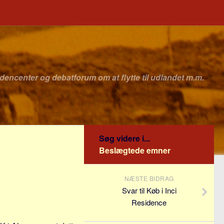
idencenter og debatforum om at flytte til udlandet m.m.
Søg videre i...
Beslægtede emner
NÆSTE BIDRAG
Svar til Køb i Inci
Residence