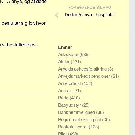
OK i Alanya, og at dette
FOREGÅENDE BIDRAG
Derfor Alanya - hospitaler
slutter sig for, hvor
 vi besluttede os -
Emner
Advokater
(636)
Aktier
(131)
Arbejdsløshedsforsikring
(8)
Arbejdsmarkedspensioner
(21)
Arveforhold
(153)
Au pair
(31)
Både
(410)
Babyudstyr
(25)
Bankhemmelighed
(38)
Begrænset skattepligt
(36)
Beskatningsret
(128)
Biler
(498)