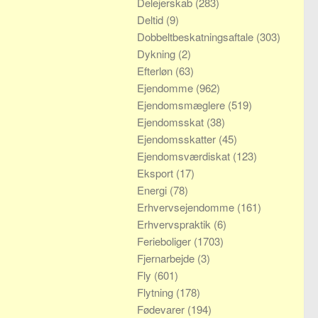
Delejerskab
(283)
Deltid
(9)
Dobbeltbeskatningsaftale
(303)
Dykning
(2)
Efterløn
(63)
Ejendomme
(962)
Ejendomsmæglere
(519)
Ejendomsskat
(38)
Ejendomsskatter
(45)
Ejendomsværdiskat
(123)
Eksport
(17)
Energi
(78)
Erhvervsejendomme
(161)
Erhvervspraktik
(6)
Ferieboliger
(1703)
Fjernarbejde
(3)
Fly
(601)
Flytning
(178)
Fødevarer
(194)