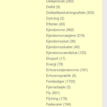
Delejerskab
(283)
Deltid
(9)
Dobbeltbeskatningsaftale
(303)
Dykning
(2)
Efterløn
(63)
Ejendomme
(962)
Ejendomsmæglere
(519)
Ejendomsskat
(38)
Ejendomsskatter
(45)
Ejendomsværdiskat
(123)
Eksport
(17)
Energi
(78)
Erhvervsejendomme
(161)
Erhvervspraktik
(6)
Ferieboliger
(1703)
Fjernarbejde
(3)
Fly
(601)
Flytning
(178)
Fødevarer
(194)