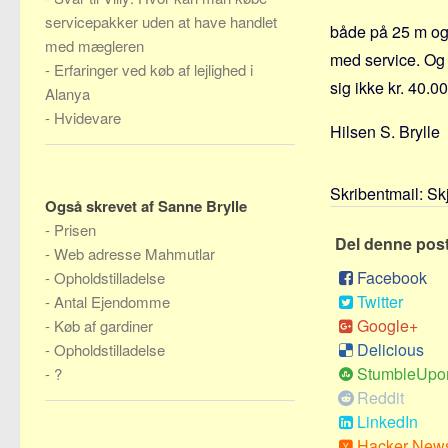
servicepakker uden at have handlet
både på 25 m og 
med mægleren
med service. Og 
-
Erfaringer ved køb af lejlighed i
sig ikke kr. 40.0
Alanya
-
Hvidevare
Hilsen S. Brylle
Skribentmail:
Sk
Også skrevet af Sanne Brylle
-
Prisen
Del denne pos
-
Web adresse Mahmutlar
Facebook
-
Opholdstilladelse
Twitter
-
Antal Ejendomme
Google+
-
Køb af gardiner
Delicious
-
Opholdstilladelse
StumbleUpo
-
?
Reddit
LinkedIn
Hacker New