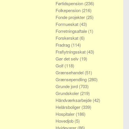
Førtidspension
(236)
Folkepension
(216)
Fonde projekter
(25)
Formueskat
(43)
Forretningsaftale
(1)
Forskerskat
(6)
Fradrag
(114)
Fraflytningsskat
(43)
Gør det selv
(19)
Golf
(118)
Grænsehandel
(51)
Grænsependling
(280)
Grunde jord
(703)
Grundskoler
(219)
Håndværksarbejde
(42)
Helårsboliger
(339)
Hospitaler
(186)
Hovedjob
(5)
Hvidevarer
(86)