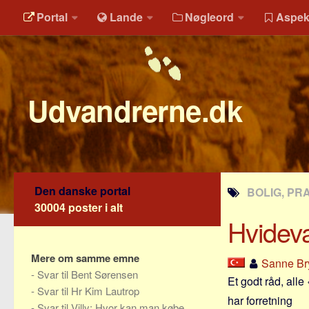
Portal
Lande
Nøgleord
Aspek
Udvandrerne.dk
Den danske portal
BOLIG, PR
30004 poster i alt
Hvidev
Mere om samme emne
Sanne Bry
-
Svar til Bent Sørensen
Et godt råd, alle
-
Svar til Hr Kim Lautrop
har forretning
-
Svar til Villy: Hvor kan man købe