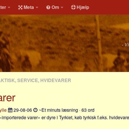
ter
Meta
Om
Hjælp
- V
AKTISK, SERVICE, HVIDEVARER
arer
lle
29-08-06
~Et minuts læsning · 63 ord
 «importerede varer» er dyre i Tyrkiet, køb tyrkisk f.eks. hvideva