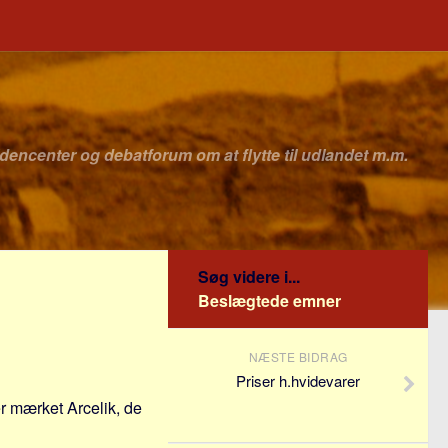
idencenter og debatforum om at flytte til udlandet m.m.
Søg videre i...
Beslægtede emner
NÆSTE BIDRAG
Priser h.hvidevarer
rer mærket Arcelik, de