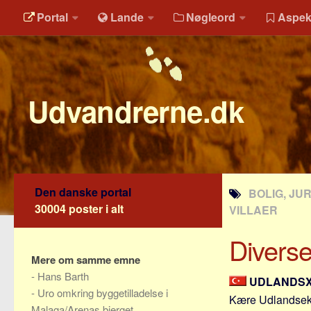
Portal
Lande
Nøgleord
Aspek
Udvandrerne.dk
Den danske portal
BOLIG, JU
30004 poster i alt
VILLAER
Diverse
Mere om samme emne
-
Hans Barth
UDLANDS
-
Uro omkring byggetilladelse i
Kære Udlandseksp
Malaga/Arenas bjerget