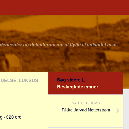
idencenter og debatforum om at flytte til udlandet m.m.
Søg videre i...
EDELSE, LUKSUS,
Beslægtede emner
NÆSTE BIDRAG
Rikke Jarvad Netterstrøm
g · 323 ord