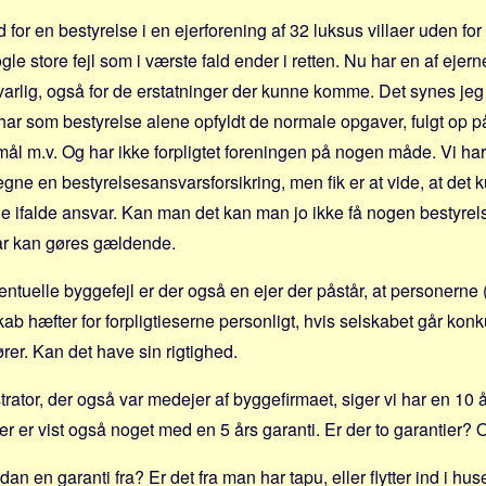
 for en bestyrelse i en ejerforening af 32 luksus villaer uden for
le store fejl som i værste fald ender i retten. Nu har en af ejern
varlig, også for de erstatninger der kunne komme. Det synes jeg
har som bestyrelse alene opfyldt de normale opgaver, fulgt op på
ål m.v. Og har ikke forpligtet foreningen på nogen måde. Vi har
ne en bestyrelsesansvarsforsikring, men fik er at vide, at det k
nne ifalde ansvar. Kan man det kan man jo ikke få nogen bestyrel
ar kan gøres gældende.
 eventuelle byggefejl er der også en ejer der påstår, at personerne
kab hæfter for forpligtieserne personligt, hvis selskabet går kon
ører. Kan det have sin rigtighed.
rator, der også var medejer af byggefirmaet, siger vi har en 10 å
er er vist også noget med en 5 års garanti. Er der to garantier
an en garanti fra? Er det fra man har tapu, eller flytter ind i huse