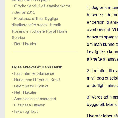
-
Grækenland vil gå statsbankerot
1) Jeg er formand
inden år 2015
husene er der nog
-
Freelance stilling: Dygtige
er personlig ans
distriktschefer søges. Henrik
overhovedet. Vi 
Rosensten tidligere Royal Home
besvaret spørgsm
Service
-
Ret til lokaler
om man kunne teg
i øvrigt ikke ku
afkræfte at ansv
Også skrevet af Hans Barth
2) I relation til
-
Fast Internetforbindelse
m.v.) bag et sels
-
Hund med til Tyrkiet. Krav!
underligt i mine 
-
Strømpistol i Tyrkiet
-
Ret til lokaler
3) Vores administ
-
Anmeldelse af bedrageri
byggefejl. Men d
-
Gazipasa lufthavn
-
Iskan og Tapu
Hvornår løber såd