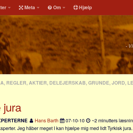
ter
Meta
Om
Hjælp
- V
RA, REGLER, AKTIER, DELEJERSKAB, GRUNDE, JORD, L
 jura
XPERTERNE
Hans Barth
07-10-10
~2 minutters læsnin
erter. Jeg håber meget I kan hjælpe mig med lidt Tyrkisk jura.