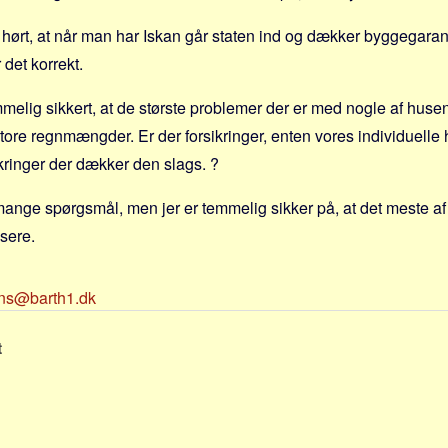
i hørt, at når man har Iskan går staten ind og dækker byggegaran
 det korrekt.
mmelig sikkert, at de største problemer der er med nogle af huse
ore regnmængder. Er der forsikringer, enten vores individuelle h
kringer der dækker den slags. ?
nge spørgsmål, men jer er temmelig sikker på, at det meste af d
sere.
ns@barth1.dk
t