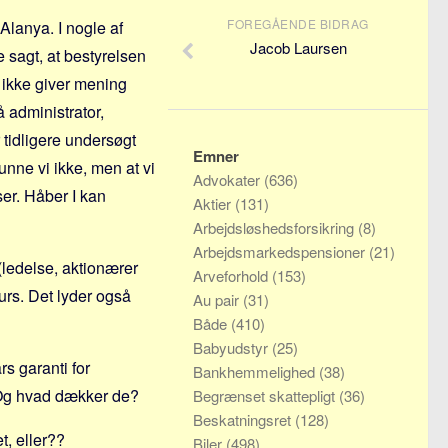
FOREGÅENDE BIDRAG
 Alanya. I nogle af
Jacob Laursen
e sagt, at bestyrelsen
 ikke giver mening
 administrator,
 tidligere undersøgt
Emner
unne vi ikke, men at vi
Advokater
(636)
ser. Håber I kan
Aktier
(131)
Arbejdsløshedsforsikring
(8)
Arbejdsmarkedspensioner
(21)
 (ledelse, aktionærer
Arveforhold
(153)
kurs. Det lyder også
Au pair
(31)
Både
(410)
Babyudstyr
(25)
rs garanti for
Bankhemmelighed
(38)
? Og hvad dækker de?
Begrænset skattepligt
(36)
Beskatningsret
(128)
t, eller??
Biler
(498)