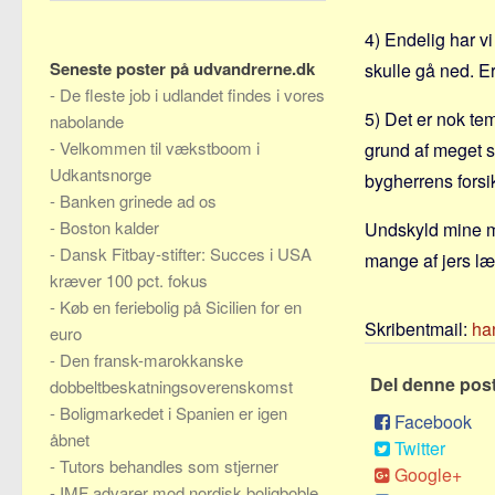
4) Endelig har v
Seneste poster på udvandrerne.dk
skulle gå ned. Er
-
De fleste job i udlandet findes i vores
5) Det er nok te
nabolande
-
Velkommen til vækstboom i
grund af meget st
Udkantsnorge
bygherrens forsi
-
Banken grinede ad os
-
Boston kalder
Undskyld mine ma
-
Dansk Fitbay-stifter: Succes i USA
mange af jers læ
kræver 100 pct. fokus
-
Køb en feriebolig på Sicilien for en
Skribentmail:
ha
euro
-
Den fransk-marokkanske
Del denne pos
dobbeltbeskatningsoverenskomst
-
Boligmarkedet i Spanien er igen
Facebook
åbnet
Twitter
-
Tutors behandles som stjerner
Google+
-
IMF advarer mod nordisk boligboble