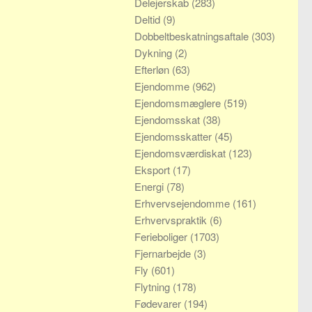
Delejerskab
(283)
Deltid
(9)
Dobbeltbeskatningsaftale
(303)
Dykning
(2)
Efterløn
(63)
Ejendomme
(962)
Ejendomsmæglere
(519)
Ejendomsskat
(38)
Ejendomsskatter
(45)
Ejendomsværdiskat
(123)
Eksport
(17)
Energi
(78)
Erhvervsejendomme
(161)
Erhvervspraktik
(6)
Ferieboliger
(1703)
Fjernarbejde
(3)
Fly
(601)
Flytning
(178)
Fødevarer
(194)