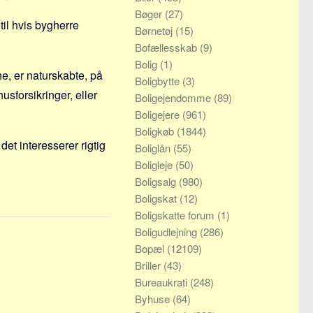
Bøger
(27)
til hvis bygherre
Børnetøj
(15)
Bofællesskab
(9)
Bolig
(1)
ne, er naturskabte, på
Boligbytte
(3)
usforsikringer, eller
Boligejendomme
(89)
Boligejere
(961)
Boligkøb
(1844)
et interesserer rigtig
Boliglån
(55)
Boligleje
(50)
Boligsalg
(980)
Boligskat
(12)
Boligskatte forum
(1)
Boligudlejning
(286)
Bopæl
(12109)
Briller
(43)
Bureaukrati
(248)
Byhuse
(64)