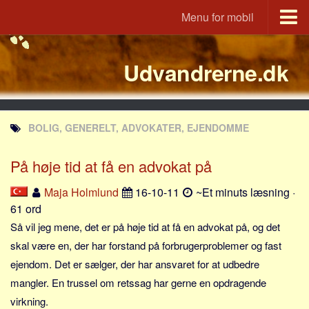
Menu for mobil
Portal
Udvandrerne.dk
Udvandrerne.dk
Utvandrerne.no
Utvandrarna.se
BOLIG, GENERELT, ADVOKATER, EJENDOMME
Tyskland.dk
England.dk
På høje tid at få en advokat på
Rusland.dk
Maja Holmlund
16-10-11
~Et minuts læsning ·
JLKM.dk
61 ord
Lande
Så vil jeg mene, det er på høje tid at få en advokat på, og det
skal være en, der har forstand på forbrugerproblemer og fast
Tyrkiet
ejendom. Det er sælger, der har ansvaret for at udbedre
Spanien
mangler. En trussel om retssag har gerne en opdragende
Frankrig
virkning.