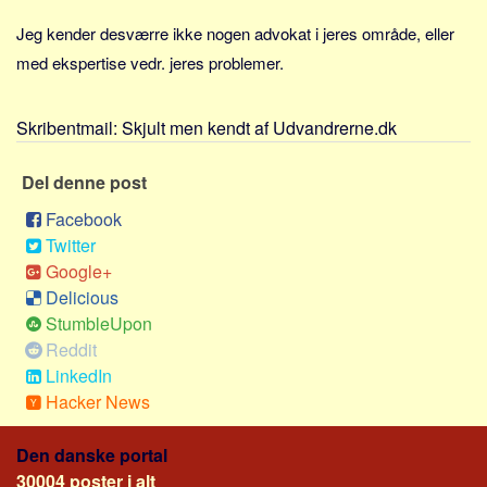
Sverige
Jeg kender desværre ikke nogen advokat i jeres område, eller
Norge
med ekspertise vedr. jeres problemer.
Thailand
Italien
Skribentmail:
Skjult men kendt af Udvandrerne.dk
Grækenland
USA
Del denne post
Alle
Facebook
Twitter
Nøgleord
Google+
Bolig
Delicious
StumbleUpon
Job
Reddit
Virksomhed
LinkedIn
Investering
Hacker News
Pension og opsparing
Den danske portal
Forbrug
30004 poster i alt