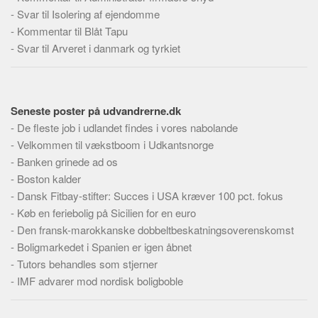
Skribenter
-
Svar til Isolering af ejendomme
Personer
-
Kommentar til Blåt Tapu
-
Svar til Arveret i danmark og tyrkiet
Steder
Kilder
Om
Seneste poster på udvandrerne.dk
Webstedet
-
De fleste job i udlandet findes i vores nabolande
-
Velkommen til vækstboom i Udkantsnorge
Forhistorien
-
Banken grinede ad os
Redigering
-
Boston kalder
Tekstannoncer
-
Dansk Fitbay-stifter: Succes i USA kræver 100 pct. fokus
-
Køb en feriebolig på Sicilien for en euro
Bannere
-
Den fransk-marokkanske dobbeltbeskatningsoverenskomst
Hjælp
-
Boligmarkedet i Spanien er igen åbnet
-
Tutors behandles som stjerner
-
IMF advarer mod nordisk boligboble