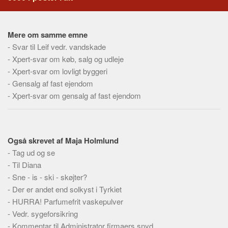
Social sikring og sundhed
Transport
Mere om samme emne
Alle
-
Svar til Leif vedr. vandskade
Aspekter
-
Xpert-svar om køb, salg og udleje
-
Køb og salg
Xpert-svar om lovligt byggeri
-
Gensalg af fast ejendom
Økonomi
-
Xpert-svar om gensalg af fast ejendom
Jura og regler
Skatter og afgifter
Statistik
Også skrevet af Maja Holmlund
Praktisk
-
Tag ud og se
-
Til Diana
Alle
-
Sne - is - ski - skøjter?
Meta
-
Der er andet end solkyst i Tyrkiet
-
HURRA! Parfumefrit vaskepulver
Dokumenttyper
-
Vedr. sygeforsikring
Emner
-
Kommentar til Administrator firmaers snyd