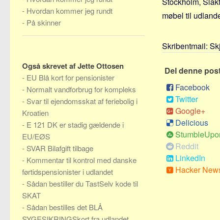
Stockholm, Slakth
-
Hvordan kommer jeg rundt
møbel til udland
-
På skinner
Skribentmail:
Sk
Også skrevet af Jette Ottosen
Del denne pos
-
EU Blå kort for pensionister
Facebook
-
Normalt vandforbrug for kompleks
Twitter
-
Svar til ejendomsskat af feriebolig i
Google+
Kroatien
Delicious
-
E 121 DK er stadig gældende i
StumbleUpo
EU/EØS
Reddit
-
SVAR Bilafgift tilbage
LinkedIn
-
Kommentar til kontrol med danske
Hacker New
førtidspensionister i udlandet
-
Sådan bestiller du TastSelv kode til
SKAT
-
Sådan bestilles det BLÅ
SYGESIKRINGSkort fra udlandet