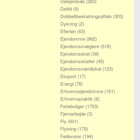
Delejerskab
(283)
Deltid
(9)
Dobbeltbeskatningsaftale
(303)
Dykning
(2)
Efterløn
(63)
Ejendomme
(962)
Ejendomsmæglere
(519)
Ejendomsskat
(38)
Ejendomsskatter
(45)
Ejendomsværdiskat
(123)
Eksport
(17)
Energi
(78)
Erhvervsejendomme
(161)
Erhvervspraktik
(6)
Ferieboliger
(1703)
Fjernarbejde
(3)
Fly
(601)
Flytning
(178)
Fødevarer
(194)