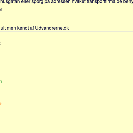
usgatan eller spørg på adressen hvilket transportfirma de benytte
et
jult men kendt af Udvandrerne.dk
t
n
s