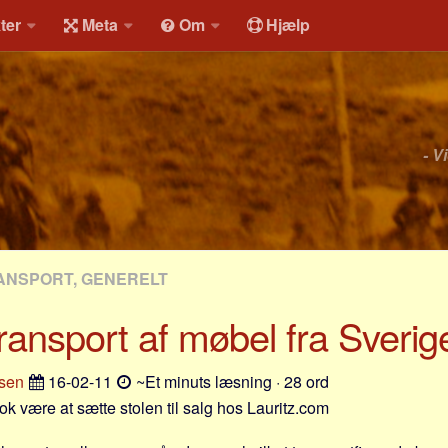
ter
Meta
Om
Hjælp
- V
ANSPORT, GENERELT
ansport af møbel fra Sverige
osen
16-02-11
~Et minuts læsning · 28 ord
 nok være at sætte stolen til salg hos Lauritz.com