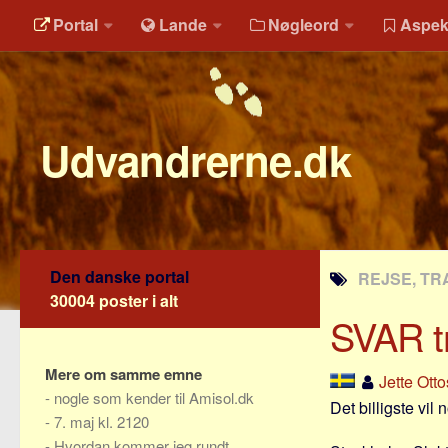
Portal
Lande
Nøgleord
Aspek
Udvandrerne.dk
Den danske portal
REJSE, TR
30004 poster i alt
SVAR tr
Mere om samme emne
Jette Ott
-
nogle som kender til Amisol.dk
Det billigste vil
-
7. maj kl. 2120
-
Hvordan kommer jeg rundt