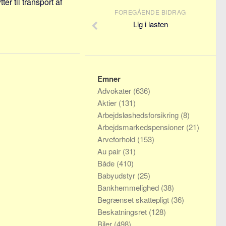
r til transport af
FOREGÅENDE BIDRAG
Lig i lasten
Emner
Advokater
(636)
Aktier
(131)
Arbejdsløshedsforsikring
(8)
Arbejdsmarkedspensioner
(21)
Arveforhold
(153)
Au pair
(31)
Både
(410)
Babyudstyr
(25)
Bankhemmelighed
(38)
Begrænset skattepligt
(36)
Beskatningsret
(128)
Biler
(498)