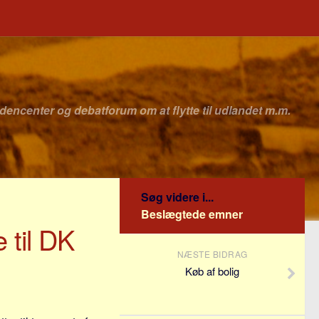
idencenter og debatforum om at flytte til udlandet m.m.
Søg videre i...
Beslægtede emner
 til DK
NÆSTE BIDRAG
Køb af bolig