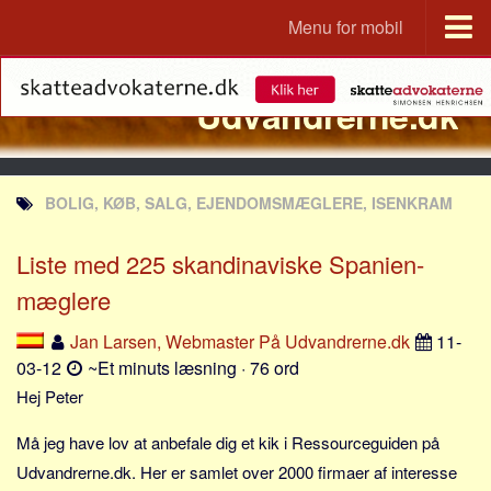
Menu for mobil
Portal
Udvandrerne.dk
Udvandrerne.dk
Utvandrerne.no
Utvandrarna.se
BOLIG, KØB, SALG, EJENDOMSMÆGLERE, ISENKRAM
Tyskland.dk
England.dk
Liste med 225 skandinaviske Spanien-
Rusland.dk
mæglere
JLKM.dk
Jan Larsen, Webmaster På Udvandrerne.dk
11-
Lande
03-12
~Et minuts læsning · 76 ord
Hej Peter
Tyrkiet
Spanien
Må jeg have lov at anbefale dig et kik i Ressourceguiden på
Frankrig
Udvandrerne.dk. Her er samlet over 2000 firmaer af interesse