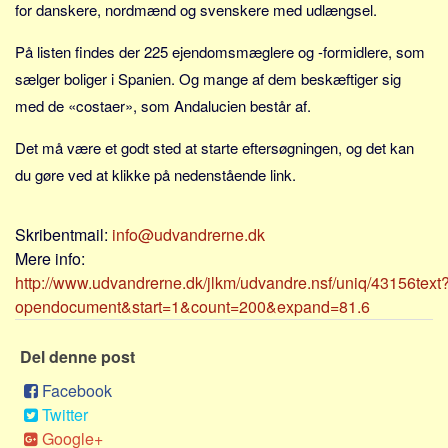
for danskere, nordmænd og svenskere med udlængsel.
Sverige
Norge
På listen findes der 225 ejendomsmæglere og -formidlere, som
Thailand
sælger boliger i Spanien. Og mange af dem beskæftiger sig
Italien
med de «costaer», som Andalucien består af.
Grækenland
Det må være et godt sted at starte eftersøgningen, og det kan
USA
du gøre ved at klikke på nedenstående link.
Alle
Nøgleord
Skribentmail:
info@udvandrerne.dk
Mere info:
Bolig
http://www.udvandrerne.dk/jlkm/udvandre.nsf/uniq/43156text
Job
opendocument&start=1&count=200&expand=81.6
Virksomhed
Del denne post
Investering
Facebook
Pension og opsparing
Twitter
Forbrug
Google+