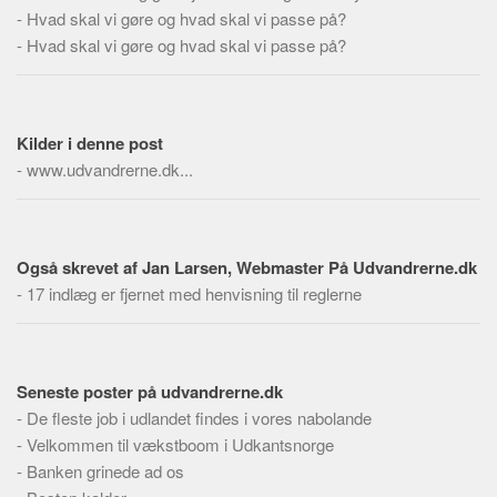
Skribenter
-
Hvad skal vi gøre og hvad skal vi passe på?
-
Hvad skal vi gøre og hvad skal vi passe på?
Personer
Steder
Kilder
Kilder i denne post
Om
-
www.udvandrerne.dk...
Webstedet
Forhistorien
Redigering
Også skrevet af Jan Larsen, Webmaster På Udvandrerne.dk
-
17 indlæg er fjernet med henvisning til reglerne
Tekstannoncer
Bannere
Hjælp
Seneste poster på udvandrerne.dk
-
De fleste job i udlandet findes i vores nabolande
-
Velkommen til vækstboom i Udkantsnorge
-
Banken grinede ad os