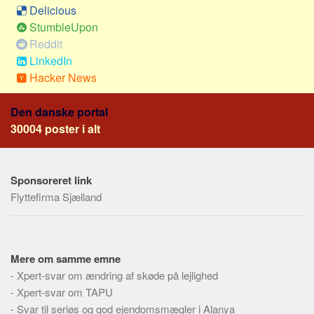
Social sikring og sundhed
Delicious
Transport
StumbleUpon
Reddit
Alle
LinkedIn
Aspekter
Hacker News
Køb og salg
Den danske portal
Økonomi
30004 poster i alt
Jura og regler
Skatter og afgifter
Sponsoreret link
Statistik
Flyttefirma Sjælland
Praktisk
Alle
Meta
Mere om samme emne
-
Xpert-svar om ændring af skøde på lejlighed
Dokumenttyper
-
Xpert-svar om TAPU
Emner
-
Svar til seriøs og god ejendomsmægler i Alanya