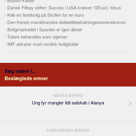
-
Boston kalder
-
Dansk Fitbay-stifter: Succes i USA kræver 100 pct. fokus
-
Køb en feriebolig på Sicilien for en euro
-
Den fransk-marokkanske dobbeltbeskatningsoverenskomst
-
Boligmarkedet i Spanien er igen åbnet
-
Tutors behandles som stjerner
-
IMF advarer mod nordisk boligboble
Søg videre i...
Beslægtede emner
NÆSTE BIDRAG
Ung fyr mangler lidt selskab i Alanya
FOREGÅENDE BIDRAG