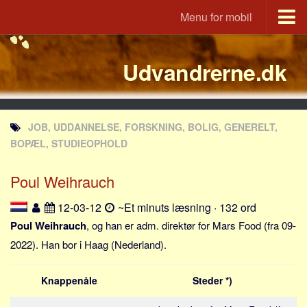
Menu for mobil
Portal
Udvandrerne.dk
Udvandrerne.dk
Utvandrerne.no
Utvandrarna.se
JOB, UDDANNELSE, FORSKNING, BOLIG, GENERELT,
Tyskland.dk
BOPÆL, STUDIEOPHOLD
England.dk
Poul Weihrauch
Rusland.dk
JLKM.dk
12-03-12
~Et minuts læsning · 132 ord
Lande
Poul Weihrauch
, og han er adm. direktør for Mars Food (fra 09-
2022). Han bor i Haag (Nederland).
Tyrkiet
Spanien
Knappenåle
Steder *)
Frankrig