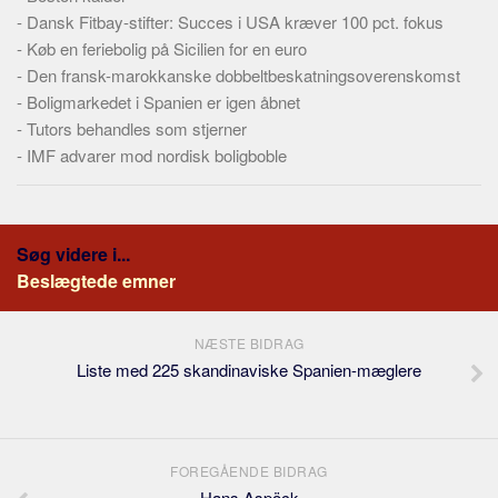
-
Dansk Fitbay-stifter: Succes i USA kræver 100 pct. fokus
-
Køb en feriebolig på Sicilien for en euro
-
Den fransk-marokkanske dobbeltbeskatningsoverenskomst
-
Boligmarkedet i Spanien er igen åbnet
-
Tutors behandles som stjerner
-
IMF advarer mod nordisk boligboble
Søg videre i...
Beslægtede emner
NÆSTE BIDRAG
Liste med 225 skandinaviske Spanien-mæglere
FOREGÅENDE BIDRAG
Hans Aspöck