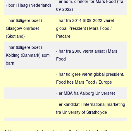
- er adm. direktør for Mars Food (fra
Sverige
- bor i Haag (Nederland)
09-2022)
Norge
- har tidligere boet i
- har fra 2014 til 09-2022 været
Thailand
Glasgow-området
global President i Mars Food /
Italien
(Skotland)
Petcare
Grækenland
- har tidligere boet i
USA
- har fra 2000 været ansat i Mars
Kolding (Danmark) som
Alle
Food
barn
Nøgleord
- har tidligere været global president,
Bolig
Food hos Mars Food / Europe
Job
- er MBA fra Aalborg Universitet
Virksomhed
- er kandidat i international marketing
Investering
fra University of Strathclyde
Pension og opsparing
Forbrug