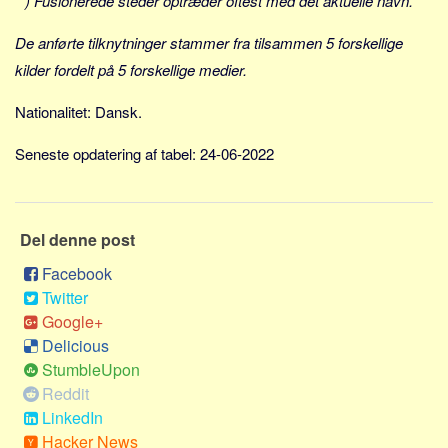
* ) Fusionerede steder optræder oftest med det aktuelle navn.
Social sikring og sundhed
Transport
De anførte tilknytninger stammer fra tilsammen 5 forskellige
Alle
kilder fordelt på 5 forskellige medier.
Aspekter
Nationalitet: Dansk.
Køb og salg
Seneste opdatering af tabel: 24-06-2022
Økonomi
Jura og regler
Skatter og afgifter
Del denne post
Statistik
Facebook
Praktisk
Twitter
Google+
Alle
Delicious
Meta
StumbleUpon
Reddit
Dokumenttyper
LinkedIn
Emner
Hacker News