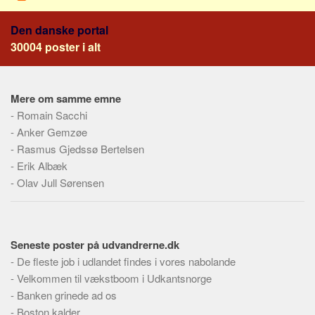
Skribenter
Den danske portal
Personer
30004 poster i alt
Steder
Kilder
Om
Mere om samme emne
-
Romain Sacchi
Webstedet
-
Anker Gemzøe
Forhistorien
-
Rasmus Gjedssø Bertelsen
-
Erik Albæk
Redigering
-
Olav Jull Sørensen
Tekstannoncer
Bannere
Hjælp
Seneste poster på udvandrerne.dk
-
De fleste job i udlandet findes i vores nabolande
-
Velkommen til vækstboom i Udkantsnorge
-
Banken grinede ad os
-
Boston kalder