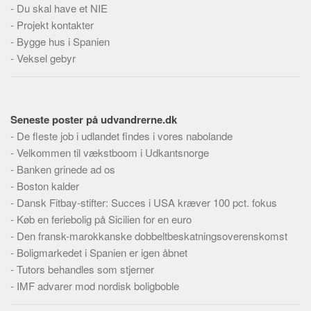
-
Skribenter
Du skal have et NIE
-
Projekt kontakter
Personer
-
Bygge hus i Spanien
Steder
-
Veksel gebyr
Kilder
Om
Seneste poster på udvandrerne.dk
Webstedet
-
De fleste job i udlandet findes i vores nabolande
Forhistorien
-
Velkommen til vækstboom i Udkantsnorge
Redigering
-
Banken grinede ad os
-
Boston kalder
Tekstannoncer
-
Dansk Fitbay-stifter: Succes i USA kræver 100 pct. fokus
Bannere
-
Køb en feriebolig på Sicilien for en euro
Hjælp
-
Den fransk-marokkanske dobbeltbeskatningsoverenskomst
-
Boligmarkedet i Spanien er igen åbnet
-
Tutors behandles som stjerner
-
IMF advarer mod nordisk boligboble