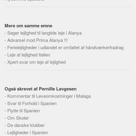
Social sikring og sundhed
Transport
Alle
Mere om samme emne
Aspekter
-
Søger lejlighed til langtids leje i Alanya
-
Advarsel mod Prima Alanya !!!
Køb og salg
-
Ferielejligheder i udlandet er omfattet af håndværkerfradrag
Økonomi
-
Leje af lejlighed Italien
Jura og regler
-
Xpert-svar om leje af lejlighed
Skatter og afgifter
Statistik
Også skrevet af Pernille Lavgesen
Praktisk
-
Kommentar til Leveomkostninger i Malaga
Alle
-
Svar til Forhold i Spanien
Meta
-
Flytte til Spanien
-
Om Skoler
Dokumenttyper
-
De danske klubber
Emner
-
Lejligheder i Spanien