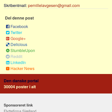
Sverige
Skribentmail:
pernillelavgesen@gmail.com
Norge
Del denne post
Thailand
Italien
Facebook
Twitter
Grækenland
Google+
USA
Delicious
Alle
StumbleUpon
Reddit
Nøgleord
LinkedIn
Bolig
Hacker News
Job
Den danske portal
Virksomhed
30004 poster i alt
Investering
Pension og opsparing
Sponsoreret link
Forbrug
Flyttefirma Sjælland