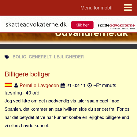
Menu for mobil
Portal
Udvandrerne.dk
Udvandrerne.dk
Utvandrerne.no
Utvandrarna.se
BOLIG, GENERELT, LEJLIGHEDER
Tyskland.dk
England.dk
Billigere boliger
Rusland.dk
Pernille Lavgesen
21-02-11
~Et minuts
JLKM.dk
læsning · 40 ord
Lande
Jeg ved ikke om det noedvendig vis taler saa meget imod
Spanien, det kommer an paa hvilken side du ser det fra. For os
Tyrkiet
har det betydet at ve har kunnet koebe en lejlighed billigere end
Spanien
vi ellers havde kunnet.
Frankrig