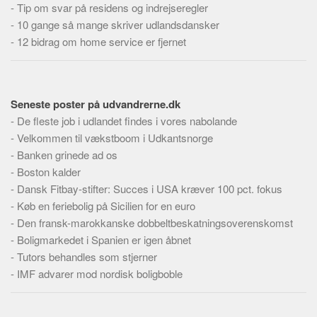
-
Tip om svar på residens og indrejseregler
Skribenter
-
10 gange så mange skriver udlandsdansker
Personer
-
12 bidrag om home service er fjernet
Steder
Kilder
Om
Seneste poster på udvandrerne.dk
-
De fleste job i udlandet findes i vores nabolande
Webstedet
-
Velkommen til vækstboom i Udkantsnorge
Forhistorien
-
Banken grinede ad os
Redigering
-
Boston kalder
-
Dansk Fitbay-stifter: Succes i USA kræver 100 pct. fokus
Tekstannoncer
-
Køb en feriebolig på Sicilien for en euro
Bannere
-
Den fransk-marokkanske dobbeltbeskatningsoverenskomst
Hjælp
-
Boligmarkedet i Spanien er igen åbnet
-
Tutors behandles som stjerner
-
IMF advarer mod nordisk boligboble