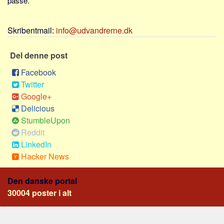
passe.
Sverige
Norge
Skribentmail:
info@udvandrerne.dk
Thailand
Italien
Del denne post
Grækenland
Facebook
USA
Twitter
Google+
Alle
Delicious
Nøgleord
StumbleUpon
Reddit
Bolig
LinkedIn
Job
Hacker News
Virksomhed
Den danske portal
Investering
30004 poster i alt
Pension og opsparing
Forbrug