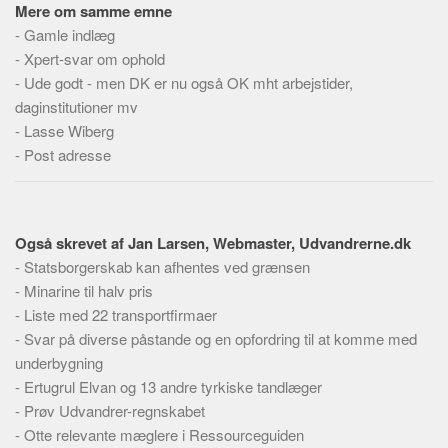
Social sikring og sundhed
Mere om samme emne
-
Gamle indlæg
Transport
-
Xpert-svar om ophold
Alle
-
Ude godt - men DK er nu også OK mht arbejstider,
Aspekter
daginstitutioner mv
-
Lasse Wiberg
Køb og salg
-
Post adresse
Økonomi
Jura og regler
Skatter og afgifter
Også skrevet af Jan Larsen, Webmaster, Udvandrerne.dk
Statistik
-
Statsborgerskab kan afhentes ved grænsen
-
Minarine til halv pris
Praktisk
-
Liste med 22 transportfirmaer
Alle
-
Svar på diverse påstande og en opfordring til at komme med
Meta
underbygning
-
Ertugrul Elvan og 13 andre tyrkiske tandlæger
Dokumenttyper
-
Prøv Udvandrer-regnskabet
Emner
-
Otte relevante mæglere i Ressourceguiden