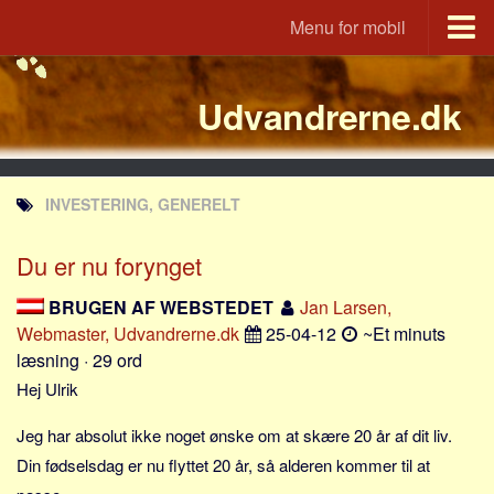
Menu for mobil
Portal
Udvandrerne.dk
Udvandrerne.dk
Utvandrerne.no
Utvandrarna.se
INVESTERING, GENERELT
Tyskland.dk
England.dk
Du er nu forynget
Rusland.dk
BRUGEN AF WEBSTEDET
Jan Larsen,
JLKM.dk
Webmaster, Udvandrerne.dk
25-04-12
~Et minuts
læsning · 29 ord
Lande
Hej Ulrik
Tyrkiet
Jeg har absolut ikke noget ønske om at skære 20 år af dit liv.
Spanien
Din fødselsdag er nu flyttet 20 år, så alderen kommer til at
Frankrig