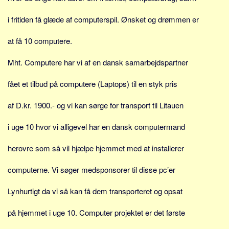
Skribenter
i fritiden få glæde af computerspil. Ønsket og drømmen er
Personer
Steder
at få 10 computere.
Kilder
Mht. Computere har vi af en dansk samarbejdspartner
Om
fået et tilbud på computere (Laptops) til en styk pris
Webstedet
af D.kr. 1900.- og vi kan sørge for transport til Litauen
Forhistorien
Redigering
i uge 10 hvor vi alligevel har en dansk computermand
Tekstannoncer
herovre som så vil hjælpe hjemmet med at installerer
Bannere
computerne. Vi søger medsponsorer til disse pc’er
Hjælp
Lynhurtigt da vi så kan få dem transporteret og opsat
på hjemmet i uge 10. Computer projektet er det første