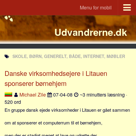
Menu for mobil
Portal
Udvandrerne.dk
Udvandrerne.dk
Utvandrerne.no
Utvandrarna.se
SKOLE, BØRN, GENERELT, BÅDE, INTERNET, MØBLER
Tyskland.dk
England.dk
Danske virksomhedsejere i Litauen
Rusland.dk
sponserer børnehjem
JLKM.dk
Michael Zile
07-04-08
~3 minutters læsning ·
Lande
520 ord
En gruppe dansk ejede virksomheder i Litauen er gået sammen
Tyrkiet
Spanien
om at sponserer et computerrum til et børnehjem,
Frankrig
men der er stadigt meget at lave og udrette der.