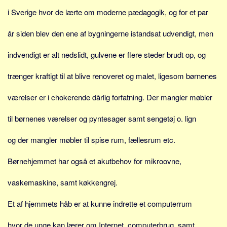
Social sikring og sundhed
i Sverige hvor de lærte om moderne pædagogik, og for et par
Transport
år siden blev den ene af bygningerne istandsat udvendigt, men
Alle
Aspekter
indvendigt er alt nedslidt, gulvene er flere steder brudt op, og
Køb og salg
trænger kraftigt til at blive renoveret og malet, ligesom børnenes
Økonomi
værelser er i chokerende dårlig forfatning. Der mangler møbler
Jura og regler
Skatter og afgifter
til børnenes værelser og pyntesager samt sengetøj o. lign
Statistik
og der mangler møbler til spise rum, fællesrum etc.
Praktisk
Børnehjemmet har også et akutbehov for mikroovne,
Alle
vaskemaskine, samt køkkengrej.
Meta
Dokumenttyper
Et af hjemmets håb er at kunne indrette et computerrum
Emner
hvor de unge kan lærer om Internet, computerbrug, samt