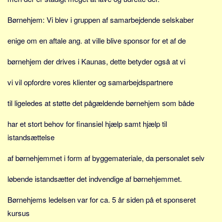
Sverige
Børnehjem: Vi blev i gruppen af samarbejdende selskaber
Norge
Thailand
enige om en aftale ang. at ville blive sponsor for et af de
Italien
børnehjem der drives i Kaunas, dette betyder også at vi
Grækenland
USA
vi vil opfordre vores klienter og samarbejdspartnere
Alle
til ligeledes at støtte det pågældende børnehjem som både
Nøgleord
har et stort behov for finansiel hjælp samt hjælp til
Bolig
istandsættelse
Job
af børnehjemmet i form af byggemateriale, da personalet selv
Virksomhed
løbende istandsætter det indvendige af børnehjemmet.
Investering
Pension og opsparing
Børnehjems ledelsen var for ca. 5 år siden på et sponseret
Forbrug
kursus