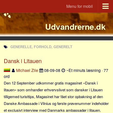
Menu for mobil
Portal
Udvandrerne.dk
Udvandrerne.dk
Utvandrerne.no
Utvandrarna.se
GENERELLE, FORHOLD, GENERELT
Tyskland.dk
England.dk
Dansk i Litauen
Rusland.dk
Michael Zile
08-09-08
~Et minuts læsning · 77
JLKM.dk
ord
Lande
Den 12 September udkommer gratis magasinet «Dansk i
litauen» som omhandler erhvervslivet som dansker i Litauen
Tyrkiet
tilligemed turisttips, Magasinet har fået stor opbakning af den
Spanien
Danske Ambassade i Vilnius og første prøvenummer indeholder
Frankrig
et exclusivt interview med Danmarks ambassadør i litauen.