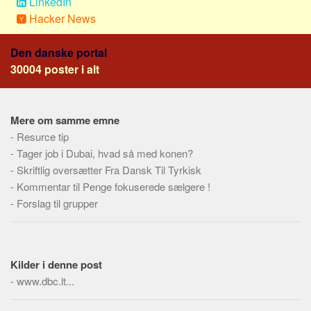
LinkedIn
Social sikring og sundhed
Hacker News
Transport
Alle
Den danske portal
30004 poster i alt
Aspekter
Køb og salg
Økonomi
Mere om samme emne
-
Resurce tip
Jura og regler
-
Tager job i Dubai, hvad så med konen?
Skatter og afgifter
-
Skriftlig oversætter Fra Dansk Til Tyrkisk
Statistik
-
Kommentar til Penge fokuserede sælgere !
-
Forslag til grupper
Praktisk
Alle
Meta
Kilder i denne post
Dokumenttyper
-
www.dbc.lt...
Emner