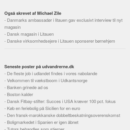
Skribenter
Personer
Også skrevet af Michael Zile
-
Danmarks ambassadør i litauen gav exclusivt interview til nyt
Steder
magasin
Kilder
-
Dansk magasin i Litauen
Om
-
Danske virksomhedsejere i Litauen sponserer børnehjem
Webstedet
Forhistorien
Seneste poster på udvandrerne.dk
Redigering
-
De fleste job i udlandet findes i vores nabolande
Tekstannoncer
-
Velkommen til vækstboom i Udkantsnorge
-
Bannere
Banken grinede ad os
-
Boston kalder
Hjælp
-
Dansk Fitbay-stifter: Succes i USA kræver 100 pct. fokus
-
Køb en feriebolig på Sicilien for en euro
-
Den fransk-marokkanske dobbeltbeskatningsoverenskomst
-
Boligmarkedet i Spanien er igen åbnet
-
Tutors behandles som stjerner