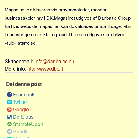
Sverige
Magasinet distribueres via erhvervssteder, messer,
Norge
businessskoler mv i DK.Magasinet udgives af Danbaltic Group
Thailand
fra hvis webside magasinet kan downloades omca 8 dage. Man
Italien
imødeser gerne artikler og input til næste udgave som bliver i
Grækenland
«fuld» størrelse.
USA
Alle
Skribentmail:
info@danbaltic.eu
Mere info:
http://www.dbc.lt
Nøgleord
Bolig
Del denne post
Job
Facebook
Virksomhed
Twitter
Google+
Investering
Delicious
Pension og opsparing
StumbleUpon
Forbrug
Reddit