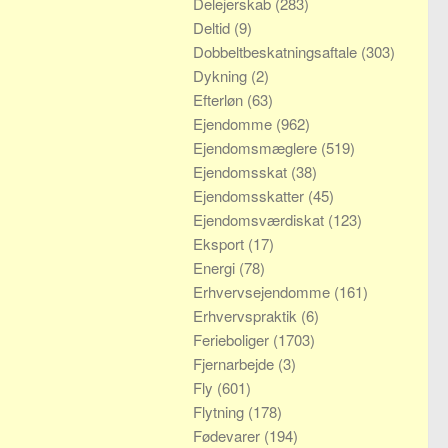
Delejerskab
(283)
Deltid
(9)
Dobbeltbeskatningsaftale
(303)
Dykning
(2)
Efterløn
(63)
Ejendomme
(962)
Ejendomsmæglere
(519)
Ejendomsskat
(38)
Ejendomsskatter
(45)
Ejendomsværdiskat
(123)
Eksport
(17)
Energi
(78)
Erhvervsejendomme
(161)
Erhvervspraktik
(6)
Ferieboliger
(1703)
Fjernarbejde
(3)
Fly
(601)
Flytning
(178)
Fødevarer
(194)