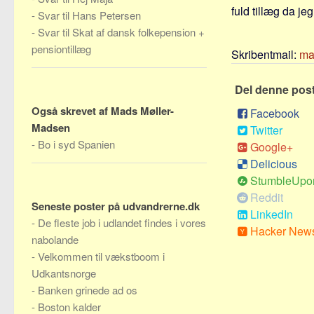
fuld tillæg da jeg
-
Svar til Hans Petersen
-
Svar til Skat af dansk folkepension +
pensiontillæg
Skribentmail:
ma
Del denne pos
Også skrevet af Mads Møller-
Facebook
Madsen
Twitter
-
Bo i syd Spanien
Google+
Delicious
StumbleUpo
Reddit
Seneste poster på udvandrerne.dk
LinkedIn
-
De fleste job i udlandet findes i vores
Hacker New
nabolande
-
Velkommen til vækstboom i
Udkantsnorge
-
Banken grinede ad os
-
Boston kalder