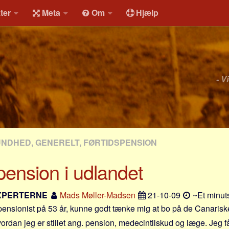
ter
Meta
Om
Hjælp
- V
UNDHED, GENERELT, FØRTIDSPENSION
pension i udlandet
XPERTERNE
Mads Møller-Madsen
21-10-09
~Et minuts
spensionist på 53 år, kunne godt tænke mig at bo på de Canariske 
hvordan jeg er stillet ang. pension, medecintilskud og læge. Jeg 