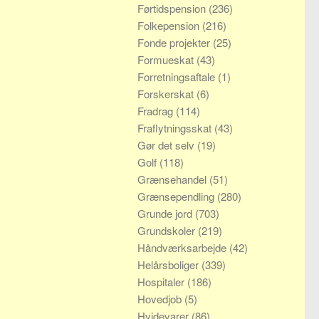
Førtidspension
(236)
Folkepension
(216)
Fonde projekter
(25)
Formueskat
(43)
Forretningsaftale
(1)
Forskerskat
(6)
Fradrag
(114)
Fraflytningsskat
(43)
Gør det selv
(19)
Golf
(118)
Grænsehandel
(51)
Grænsependling
(280)
Grunde jord
(703)
Grundskoler
(219)
Håndværksarbejde
(42)
Helårsboliger
(339)
Hospitaler
(186)
Hovedjob
(5)
Hvidevarer
(86)