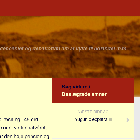
idencenter og debatforum om at flytte til udlandet m.m.
Søg videre i...
Beslægtede emner
NÆSTE BIDRAG
 læsning · 45 ord
Yugun cleopatra lll
øer i vinter halvåret,
får den høje pension og