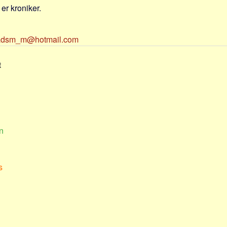
 er kroniker.
dsm_m@hotmail.com
t
n
s