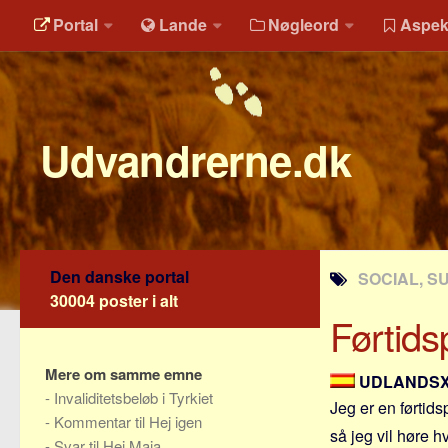
Portal
Lande
Nøgleord
Aspek
Udvandrerne.dk
Den danske portal
SOCIAL, S
30004 poster i alt
Førtids
Mere om samme emne
UDLANDS
-
Invaliditetsbeløb i Tyrkiet
Jeg er en førtid
-
Kommentar til Hej igen
så jeg vil høre 
-
Svar til Hej Maja