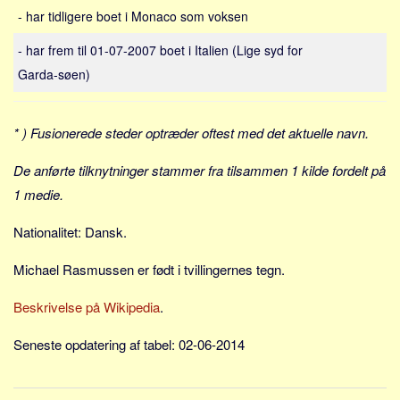
Sverige
- har tidligere boet i Monaco som voksen
Norge
- har frem til 01-07-2007 boet i Italien (Lige syd for
Thailand
Garda-søen)
Italien
Grækenland
* ) Fusionerede steder optræder oftest med det aktuelle navn.
USA
De anførte tilknytninger stammer fra tilsammen 1 kilde fordelt på
Alle
1 medie.
Nøgleord
Nationalitet: Dansk.
Bolig
Job
Michael Rasmussen er født i tvillingernes tegn.
Virksomhed
Beskrivelse på Wikipedia
.
Investering
Seneste opdatering af tabel: 02-06-2014
Pension og opsparing
Forbrug