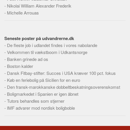
Skribenter
-
Nikolai William Alexander Frederik
Personer
-
Michelle Arrouas
Steder
Kilder
Seneste poster på udvandrerne.dk
Om
-
De fleste job i udlandet findes i vores nabolande
Webstedet
-
Velkommen til vækstboom i Udkantsnorge
-
Banken grinede ad os
Forhistorien
-
Boston kalder
Redigering
-
Dansk Fitbay-stifter: Succes i USA kræver 100 pct. fokus
Tekstannoncer
-
Køb en feriebolig på Sicilien for en euro
-
Den fransk-marokkanske dobbeltbeskatningsoverenskomst
Bannere
-
Boligmarkedet i Spanien er igen åbnet
Hjælp
-
Tutors behandles som stjerner
-
IMF advarer mod nordisk boligboble