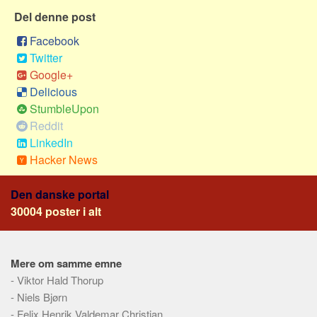
Social sikring og sundhed
Del denne post
Transport
Facebook
Alle
Twitter
Aspekter
Google+
Delicious
Køb og salg
StumbleUpon
Økonomi
Reddit
LinkedIn
Jura og regler
Hacker News
Skatter og afgifter
Statistik
Den danske portal
Praktisk
30004 poster i alt
Alle
Meta
Mere om samme emne
-
Viktor Hald Thorup
Dokumenttyper
-
Niels Bjørn
Emner
-
Felix Henrik Valdemar Christian