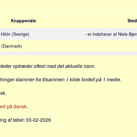
Knappenåle
Sted
 i Höör (Sverige)
- er indehaver af Niels Bjør
n (Danmark)
steder optræder oftest med det aktuelle navn.
ytninger stammer fra tilsammen 1 kilde fordelt på 1 medie.
nsk.
ted på dansk
.
ng af tabel: 03-02-2026