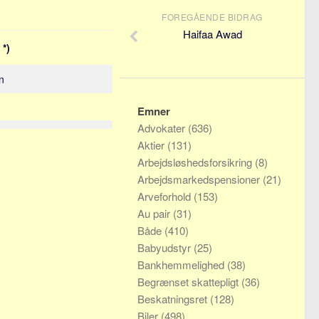
FOREGÅENDE BIDRAG
Haifaa Awad
 *)
n
Emner
Advokater
(636)
Aktier
(131)
Arbejdsløshedsforsikring
(8)
Arbejdsmarkedspensioner
(21)
Arveforhold
(153)
Au pair
(31)
Både
(410)
Babyudstyr
(25)
Bankhemmelighed
(38)
Begrænset skattepligt
(36)
Beskatningsret
(128)
Biler
(498)