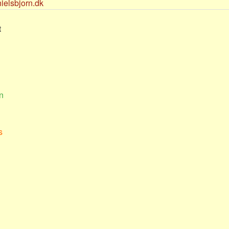
/nielsbjorn.dk
t
n
s