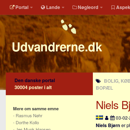
Portal
Lande
Nøgleord
Aspek
Udvandrerne.dk
Den danske portal
BOLIG, KØB
30004 poster i alt
BOPÆL
Niels B
Mere om samme emne
-
Rasmus Nøhr
03-02
-
Dorthe Kollo
Niels Bjørn
er ph
-
Jes Munk Hansen