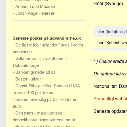
Höör (Sverige).
-
Anders Lund Madsen
-
Johan Aage Petersen
- ejer (ferie)bolig
Seneste poster på udvandrerne.dk
- bor i Københav
-
De fleste job i udlandet findes i vores
nabolande
-
Velkommen til vækstboom i
* ) Fusionerede 
Udkantsnorge
-
Banken grinede ad os
De anførte tilkn
-
Boston kalder
-
Dansk Fitbay-stifter: Succes i USA
Nationalitet: Da
kræver 100 pct. fokus
Personligt webs
-
Køb en feriebolig på Sicilien for en
euro
Seneste opdateri
-
Den fransk-marokkanske
dobbeltbeskatningsoverenskomst
-
Boligmarkedet i Spanien er igen