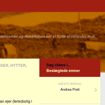
idencenter og debatforum om at flytte til udlandet m.m.
Søg videre i...
IGER, HYTTER,
Beslægtede emner
NÆSTE BIDRAG
Andrea Preti
an ejer (ferie)bolig i