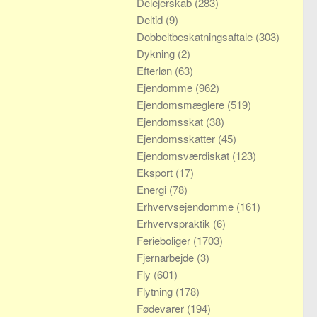
Delejerskab
(283)
Deltid
(9)
Dobbeltbeskatningsaftale
(303)
Dykning
(2)
Efterløn
(63)
Ejendomme
(962)
Ejendomsmæglere
(519)
Ejendomsskat
(38)
Ejendomsskatter
(45)
Ejendomsværdiskat
(123)
Eksport
(17)
Energi
(78)
Erhvervsejendomme
(161)
Erhvervspraktik
(6)
Ferieboliger
(1703)
Fjernarbejde
(3)
Fly
(601)
Flytning
(178)
Fødevarer
(194)