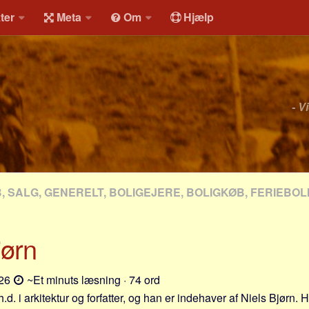
ter
Meta
Om
Hjælp
- V
, SALG, GENERELT, BOLIGEJERE, BOLIGKØB, FERIEBOL
jørn
-26
~Et minuts læsning · 74 ord
.d. i arkitektur og forfatter, og han er indehaver af Niels Bjørn. H