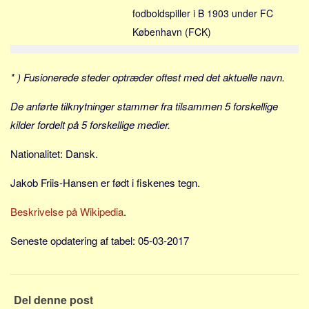
Social sikring og sundhed
fodboldspiller i B 1903 under FC
Transport
København (FCK)
Alle
Aspekter
* ) Fusionerede steder optræder oftest med det aktuelle navn.
Køb og salg
De anførte tilknytninger stammer fra tilsammen 5 forskellige
Økonomi
kilder fordelt på 5 forskellige medier.
Jura og regler
Nationalitet: Dansk.
Skatter og afgifter
Statistik
Jakob Friis-Hansen er født i fiskenes tegn.
Praktisk
Beskrivelse på Wikipedia
.
Alle
Seneste opdatering af tabel: 05-03-2017
Meta
Dokumenttyper
Emner
Del denne post