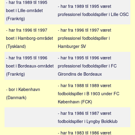
- har fra 1989 til 1995
Sverige
- har fra 1989 til 1995 været
boet i Lille-området
Norge
professionel fodboldspiller i Lille OSC
(Frankrig)
Thailand
- har fra 1996 til 1997
- har fra 1996 til 1997 været
Italien
boet i Hamborg-området
professionel fodboldspiller i
Grækenland
(Tyskland)
Hamburger SV
USA
- har fra 1995 til 1996
- har fra 1995 til 1996 været
Alle
boet i Bordeaux-området
professionel fodboldspiller i FC
Nøgleord
(Frankrig)
Girondins de Bordeaux
Bolig
- har fra 1988 til 1989 været
- bor i København
Job
fodboldspiller i B 1903 under FC
(Danmark)
Virksomhed
København (FCK)
Investering
- har fra 1986 til 1987 været
Pension og opsparing
fodboldspiller i Lyngby Boldklub
Forbrug
- har fra 1983 til 1986 været