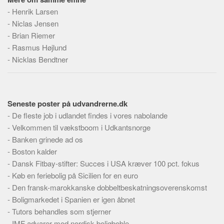
-
Henrik Larsen
-
Niclas Jensen
-
Brian Riemer
-
Rasmus Højlund
-
Nicklas Bendtner
Seneste poster på udvandrerne.dk
-
De fleste job i udlandet findes i vores nabolande
-
Velkommen til vækstboom i Udkantsnorge
-
Banken grinede ad os
-
Boston kalder
-
Dansk Fitbay-stifter: Succes i USA kræver 100 pct. fokus
-
Køb en feriebolig på Sicilien for en euro
-
Den fransk-marokkanske dobbeltbeskatningsoverenskomst
-
Boligmarkedet i Spanien er igen åbnet
-
Tutors behandles som stjerner
-
IMF advarer mod nordisk boligboble