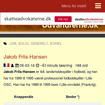
Menu for mobil
Portal
Udvandrerne.dk
Udvandrerne.dk
Utvandrerne.no
Utvandrarna.se
JOB, BOLIG, GENERELT, BOPÆL
Tyskland.dk
England.dk
Jakob Friis-Hansen
Rusland.dk
05-03-16
~Et minuts læsning · 188 ord
JLKM.dk
Jakob Friis-Hansen
er tidl. landsholdsspiller i fodbold, og han
Lande
har fra 1989 til 1995 været professionel fodboldspiller i Lille
OSC. Han har fra 1989 til 1995 boet i Lille-området (Frankrig).
Tyrkiet
Spanien
Knappenåle
Steder *)
Frankrig