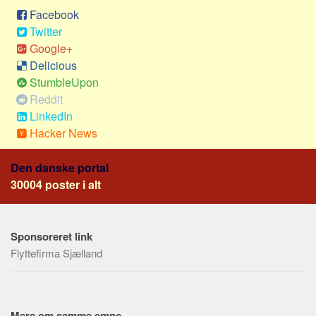
Skribenter
Facebook
Personer
Twitter
Google+
Steder
Delicious
Kilder
StumbleUpon
Om
Reddit
LinkedIn
Webstedet
Hacker News
Forhistorien
Den danske portal
Redigering
30004 poster i alt
Tekstannoncer
Bannere
Sponsoreret link
Hjælp
Flyttefirma Sjælland
Mere om samme emne