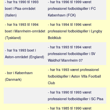
- har fra 1990 til 1993
- har fra 1996 til 1999 været
Sverige
boet i Pisa-området
professionel fodboldspiller i FC
Norge
(Italien)
København (FCK)
Thailand
- har fra 1993 til 1994
- har fra 1994 til 1996 været
Italien
boet i Mannheim-området
professionel fodboldspiller i Lyngby
Grækenland
(Tyskland)
Boldklub
USA
- har fra 1993 til 1994 været
Alle
- har fra 1993 boet i
professionel fodboldspiller i SV
Nøgleord
Aston-området (England)
Waldhof Mannheim 07
Bolig
- har fra 1993 været professionel
- bor i København
Job
fodboldspiller i Aston Villa Football
(Danmark)
Virksomhed
Club
Investering
- har fra 1990 til 1993 været
Pension og opsparing
professionel fodboldspiller i SC Pisa
Forbrug
- har fra 1985 til 1990 været