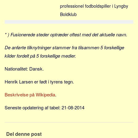
Social sikring og sundhed
professionel fodboldspiller i Lyngby
Transport
Boldklub
Alle
Aspekter
* ) Fusionerede steder optræder oftest med det aktuelle navn.
Køb og salg
De anførte tilknytninger stammer fra tilsammen 5 forskellige
Økonomi
kilder fordelt på 5 forskellige medier.
Jura og regler
Nationalitet: Dansk.
Skatter og afgifter
Statistik
Henrik Larsen er født i tyrens tegn.
Praktisk
Beskrivelse på Wikipedia
.
Alle
Seneste opdatering af tabel: 21-08-2014
Meta
Dokumenttyper
Emner
Del denne post