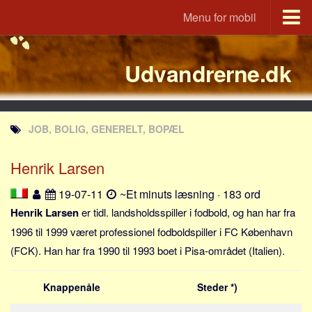
Menu for mobil
Portal
Udvandrerne.dk
Udvandrerne.dk
Utvandrerne.no
Utvandrarna.se
JOB, BOLIG, GENERELT, BOPÆL
Tyskland.dk
England.dk
Henrik Larsen
Rusland.dk
19-07-11
~Et minuts læsning · 183 ord
JLKM.dk
Henrik Larsen
er tidl. landsholdsspiller i fodbold, og han har fra
Lande
1996 til 1999 været professionel fodboldspiller i FC København
(FCK). Han har fra 1990 til 1993 boet i Pisa-området (Italien).
Tyrkiet
Spanien
Knappenåle
Steder *)
Frankrig