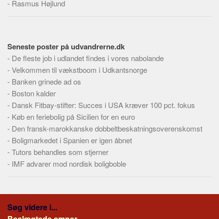
-
Rasmus Højlund
Seneste poster på udvandrerne.dk
-
De fleste job i udlandet findes i vores nabolande
-
Velkommen til vækstboom i Udkantsnorge
-
Banken grinede ad os
-
Boston kalder
-
Dansk Fitbay-stifter: Succes i USA kræver 100 pct. fokus
-
Køb en feriebolig på Sicilien for en euro
-
Den fransk-marokkanske dobbeltbeskatningsoverenskomst
-
Boligmarkedet i Spanien er igen åbnet
-
Tutors behandles som stjerner
-
IMF advarer mod nordisk boligboble
Søg videre i...
Beslægtede emner