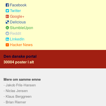
Skribenter
Facebook
Personer
Twitter
Google+
Steder
Delicious
Kilder
StumbleUpon
Om
Reddit
LinkedIn
Webstedet
Hacker News
Forhistorien
Den danske portal
Redigering
30004 poster i alt
Tekstannoncer
Bannere
Mere om samme emne
Hjælp
-
Jakob Friis-Hansen
-
Niclas Jensen
-
Klaus Berggreen
-
Brian Riemer