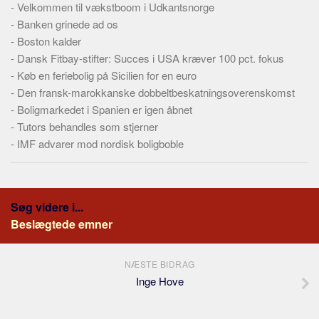
-
Velkommen til vækstboom i Udkantsnorge
-
Banken grinede ad os
-
Boston kalder
-
Dansk Fitbay-stifter: Succes i USA kræver 100 pct. fokus
-
Køb en feriebolig på Sicilien for en euro
-
Den fransk-marokkanske dobbeltbeskatningsoverenskomst
-
Boligmarkedet i Spanien er igen åbnet
-
Tutors behandles som stjerner
-
IMF advarer mod nordisk boligboble
Søg videre i...
Beslægtede emner
NÆSTE BIDRAG
Inge Hove