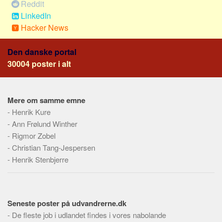
Reddit
Skribenter
LinkedIn
Personer
Hacker News
Steder
Den danske portal
Kilder
30004 poster i alt
Om
Webstedet
Mere om samme emne
Forhistorien
-
Henrik Kure
Redigering
-
Ann Frølund Winther
Tekstannoncer
-
Rigmor Zobel
-
Christian Tang-Jespersen
Bannere
-
Henrik Stenbjerre
Hjælp
Seneste poster på udvandrerne.dk
-
De fleste job i udlandet findes i vores nabolande