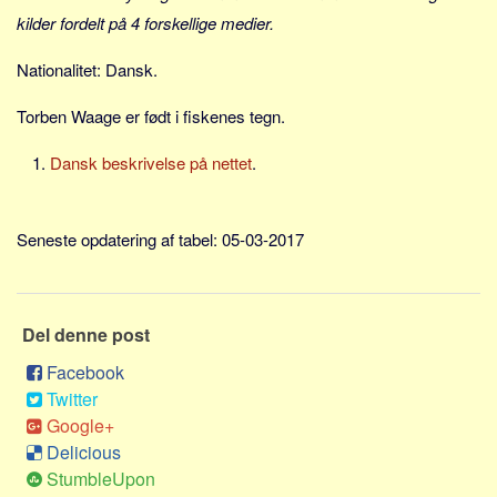
Social sikring og sundhed
kilder fordelt på 4 forskellige medier.
Transport
Nationalitet: Dansk.
Alle
Aspekter
Torben Waage er født i fiskenes tegn.
Køb og salg
Dansk beskrivelse på nettet
.
Økonomi
Jura og regler
Seneste opdatering af tabel: 05-03-2017
Skatter og afgifter
Statistik
Praktisk
Del denne post
Alle
Facebook
Twitter
Meta
Google+
Dokumenttyper
Delicious
Emner
StumbleUpon