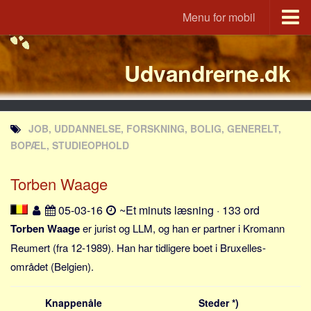
Menu for mobil
Portal
Udvandrerne.dk
Udvandrerne.dk
Utvandrerne.no
Utvandrarna.se
JOB, UDDANNELSE, FORSKNING, BOLIG, GENERELT,
Tyskland.dk
BOPÆL, STUDIEOPHOLD
England.dk
Torben Waage
Rusland.dk
JLKM.dk
05-03-16
~Et minuts læsning · 133 ord
Lande
Torben Waage
er jurist og LLM, og han er partner i Kromann
Reumert (fra 12-1989). Han har tidligere boet i Bruxelles-
Tyrkiet
området (Belgien).
Spanien
Frankrig
Knappenåle
Steder *)