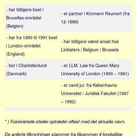
Sverige
- har tidligere boet i
Norge
- er partner i Kromann Reumert (fra
Bruxelles-området
Thailand
12-1989)
(Belgien)
Italien
- har fra 1990 til 1991 boet
Grækenland
- har tidligere været ansat hos
i London-området
Linklaters / Belgium / Brussels
USA
(England)
Alle
- bor i Charlottenlund
- er LLM, Law fra Queen Mary
Nøgleord
(Danmark)
University of London (1990 – 1991)
Bolig
- er cand.jur. fra Københavns
Job
Universitet / Juridisk Fakultet (1987
Virksomhed
– 1992)
Investering
Pension og opsparing
* ) Fusionerede steder optræder oftest med det aktuelle navn.
Forbrug
De anførte tilknytninger stammer fra tilsammen 4 forskellige