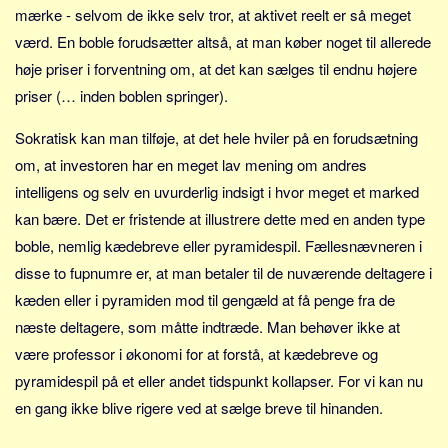
Social sikring og sundhed
mærke - selvom de ikke selv tror, at aktivet reelt er så meget
Transport
værd. En boble forudsætter altså, at man køber noget til allerede
Alle
høje priser i forventning om, at det kan sælges til endnu højere
priser (… inden boblen springer).
Aspekter
Sokratisk kan man tilføje, at det hele hviler på en forudsætning
Køb og salg
om, at investoren har en meget lav mening om andres
Økonomi
intelligens og selv en uvurderlig indsigt i hvor meget et marked
Jura og regler
kan bære. Det er fristende at illustrere dette med en anden type
Skatter og afgifter
boble, nemlig kædebreve eller pyramidespil. Fællesnævneren i
Statistik
disse to fupnumre er, at man betaler til de nuværende deltagere i
Praktisk
kæden eller i pyramiden mod til gengæld at få penge fra de
Alle
næste deltagere, som måtte indtræde. Man behøver ikke at
være professor i økonomi for at forstå, at kædebreve og
Meta
pyramidespil på et eller andet tidspunkt kollapser. For vi kan nu
Dokumenttyper
en gang ikke blive rigere ved at sælge breve til hinanden.
Emner