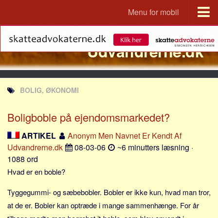
Menu for mobil
Portal
Udvandrerne.dk
Udvandrerne.dk
Utvandrerne.no
Utvandrarna.se
BOLIG, ØKONOMI
Tyskland.dk
England.dk
Boligboble på ejendomsmarkedet?
Rusland.dk
ARTIKEL
Anonym Men Navnet Er Kendt Af
JLKM.dk
Udvandrerne.dk
08-03-06
~6 minutters læsning ·
1088 ord
Lande
Hvad er en boble?
Tyrkiet
Tyggegummi- og sæbebobler. Bobler er ikke kun, hvad man tror,
Spanien
at de er. Bobler kan optræde i mange sammenhænge. For år
Frankrig