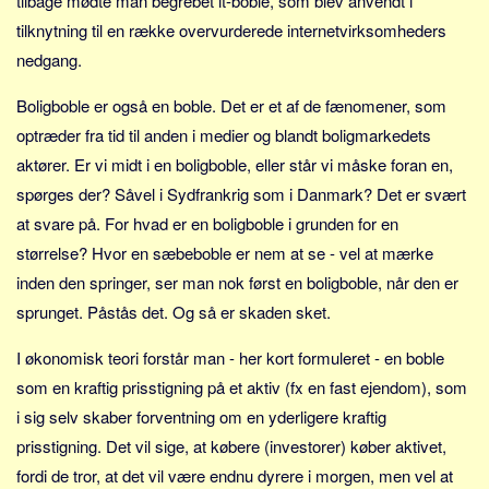
tilbage mødte man begrebet it-boble, som blev anvendt i
Sverige
tilknytning til en række overvurderede internetvirksomheders
Norge
nedgang.
Thailand
Boligboble er også en boble. Det er et af de fænomener, som
Italien
optræder fra tid til anden i medier og blandt boligmarkedets
Grækenland
aktører. Er vi midt i en boligboble, eller står vi måske foran en,
USA
spørges der? Såvel i Sydfrankrig som i Danmark? Det er svært
Alle
at svare på. For hvad er en boligboble i grunden for en
Nøgleord
størrelse? Hvor en sæbeboble er nem at se - vel at mærke
inden den springer, ser man nok først en boligboble, når den er
Bolig
sprunget. Påstås det. Og så er skaden sket.
Job
I økonomisk teori forstår man - her kort formuleret - en boble
Virksomhed
som en kraftig prisstigning på et aktiv (fx en fast ejendom), som
Investering
i sig selv skaber forventning om en yderligere kraftig
Pension og opsparing
prisstigning. Det vil sige, at købere (investorer) køber aktivet,
Forbrug
fordi de tror, at det vil være endnu dyrere i morgen, men vel at