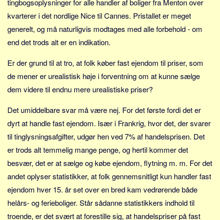
tingbogsoplysninger for alle handler af boliger fra Menton over
kvarterer i det nordlige Nice til Cannes. Pristallet er meget
generelt, og må naturligvis modtages med alle forbehold - om
end det trods alt er en indikation.
Er der grund til at tro, at folk køber fast ejendom til priser, som
de mener er urealistisk høje i forventning om at kunne sælge
dem videre til endnu mere urealistiske priser?
Det umiddelbare svar må være nej. For det første fordi det er
dyrt at handle fast ejendom. Især i Frankrig, hvor det, der svarer
til tinglysningsafgifter, udgør hen ved 7% af handelsprisen. Det
er trods alt temmelig mange penge, og hertil kommer det
besvær, det er at sælge og købe ejendom, flytning m. m. For det
andet oplyser statistikker, at folk gennemsnitligt kun handler fast
ejendom hver 15. år set over en bred kam vedrørende både
helårs- og ferieboliger. Står sådanne statistikkers indhold til
troende, er det svært at forestille sig, at handelspriser på fast