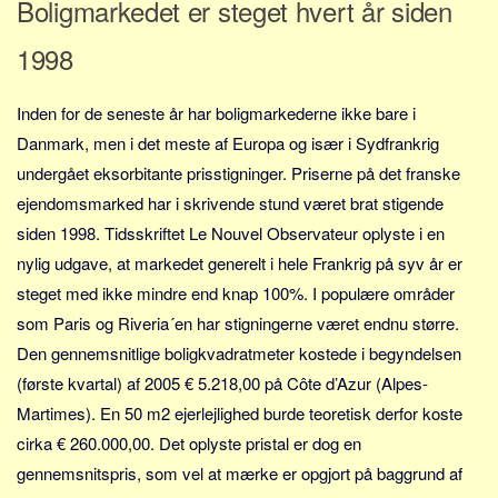
Boligmarkedet er steget hvert år siden
Skribenter
Personer
1998
Steder
Inden for de seneste år har boligmarkederne ikke bare i
Kilder
Danmark, men i det meste af Europa og især i Sydfrankrig
Om
undergået eksorbitante prisstigninger. Priserne på det franske
Webstedet
ejendomsmarked har i skrivende stund været brat stigende
Forhistorien
siden 1998. Tidsskriftet Le Nouvel Observateur oplyste i en
nylig udgave, at markedet generelt i hele Frankrig på syv år er
Redigering
steget med ikke mindre end knap 100%. I populære områder
Tekstannoncer
som Paris og Riveria´en har stigningerne været endnu større.
Bannere
Den gennemsnitlige boligkvadratmeter kostede i begyndelsen
Hjælp
(første kvartal) af 2005 € 5.218,00 på Côte d’Azur (Alpes-
Martimes). En 50 m2 ejerlejlighed burde teoretisk derfor koste
cirka € 260.000,00. Det oplyste pristal er dog en
gennemsnitspris, som vel at mærke er opgjort på baggrund af