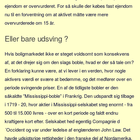
ejendom er overvurderet. For så skulle der købes fast ejendom
nu til en forventning om at aktivet måtte være mere
overvurderede om 15 år.
Eller bare udsving ?
Hvis boligmarkedet ikke er steget voldsomt som konsekvens
af, at det drejer sig om den slags boble, hvad er der så tale om?
En forklaring kunne være, at vi lever i en verden, hvor nogle
aktivers værdi er svære at bedømme, og det medfører over en
periode svingende priser. En af de tidligste bobler er den
såkaldte ”Mississippi-boble” i Frankrig. Den udspandt sig tilbage
i 1719 - 20, hvor aktier i Mississippi-selskabet steg enormt - fra
500 til 15.000 livres - over en kort periode og faldt endnu
kraftigere kort efter. Selskabet hed egentlig Compagnie d
´Occident og var under ledelse af englænderen John Law. Det
havde udsigtsrige rettigheder i den franske del af Nordamerika,