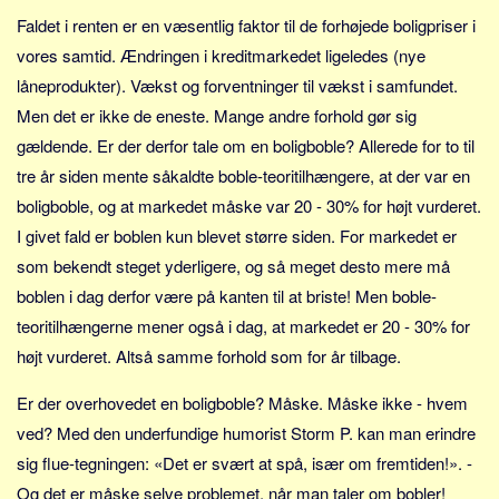
Faldet i renten er en væsentlig faktor til de forhøjede boligpriser i
vores samtid. Ændringen i kreditmarkedet ligeledes (nye
låneprodukter). Vækst og forventninger til vækst i samfundet.
Men det er ikke de eneste. Mange andre forhold gør sig
gældende. Er der derfor tale om en boligboble? Allerede for to til
tre år siden mente såkaldte boble-teoritilhængere, at der var en
boligboble, og at markedet måske var 20 - 30% for højt vurderet.
I givet fald er boblen kun blevet større siden. For markedet er
som bekendt steget yderligere, og så meget desto mere må
boblen i dag derfor være på kanten til at briste! Men boble-
teoritilhængerne mener også i dag, at markedet er 20 - 30% for
højt vurderet. Altså samme forhold som for år tilbage.
Er der overhovedet en boligboble? Måske. Måske ikke - hvem
ved? Med den underfundige humorist Storm P. kan man erindre
sig flue-tegningen: «Det er svært at spå, især om fremtiden!». -
Og det er måske selve problemet, når man taler om bobler!