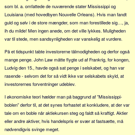
som bl. a. omfattede de nuværende stater Mississippi og
Louisiana (med hovedbyen Nouvelle Orleans). Hvis man fandt
guld og sølv i de store mængder, som man forestillede sig…, ja,
ih du milde! Men ingen anede, om det ville lykkes. Muligheden
var til stede, men sandsynligheden var vanskelig at vurdere.
På et tidspunkt tabte investorerne tålmodigheden og derfor også
mange penge. John Law måtte flygte ud af Frankrig, for kongen,
Ludvig den 15., havde også sat penge i selskabet, og han var
rasende - selvom det for så vidt ikke var selskabets skyld, at
investorernes forventninger udeblev.
I økonomiske teori hælder man på baggrund af ”Mississippi-
boblen” derfor til, at det synes forhastet at konkludere, at der var
tale om en boble når aktiekursen steg og faldt så kraftigt. Aktier
eller andre aktiver, hvis handelspris er svær at fastsætte, må
nødvendigvis svinge meget.