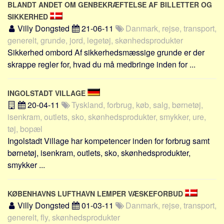
BLANDT ANDET OM GENBEKRÆFTELSE AF BILLETTER OG
Skribenter
SIKKERHED
Personer
Villy Dongsted
21-06-11
Danmark, rejse, transport,
Steder
generelt, grunde, jord, legetøj, skønhedsprodukter
Sikkerhed ombord Af sikkerhedsmæssige grunde er der
Kilder
skrappe regler for, hvad du må medbringe inden for ...
Om
Webstedet
INGOLSTADT VILLAGE
Forhistorien
20-04-11
Tyskland, forbrug, køb, salg, børnetøj,
isenkram, outlets, sko, skønhedsprodukter, smykker, ure,
Redigering
tøj, bopæl
Tekstannoncer
Ingolstadt Village har kompetencer inden for forbrug samt
Bannere
børnetøj, isenkram, outlets, sko, skønhedsprodukter,
smykker ...
Hjælp
KØBENHAVNS LUFTHAVN LEMPER VÆSKEFORBUD
Villy Dongsted
01-03-11
Danmark, rejse, transport,
generelt, fly, skønhedsprodukter