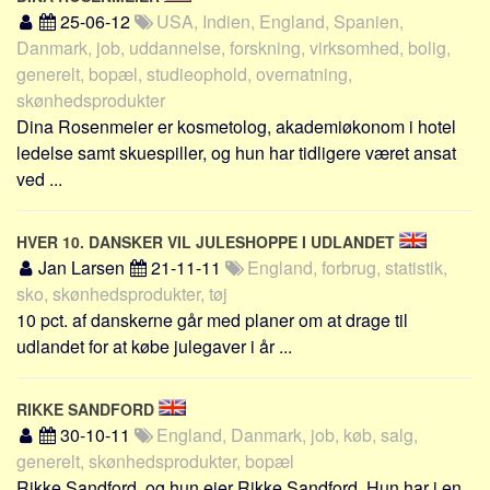
Sverige
25-06-12
USA, Indien, England, Spanien,
Norge
Danmark, job, uddannelse, forskning, virksomhed, bolig,
generelt, bopæl, studieophold, overnatning,
Thailand
skønhedsprodukter
Italien
Dina Rosenmeier er kosmetolog, akademiøkonom i hotel
Grækenland
ledelse samt skuespiller, og hun har tidligere været ansat
ved ...
USA
Alle
HVER 10. DANSKER VIL JULESHOPPE I UDLANDET
Nøgleord
Jan Larsen
21-11-11
England, forbrug, statistik,
sko, skønhedsprodukter, tøj
Bolig
10 pct. af danskerne går med planer om at drage til
Job
udlandet for at købe julegaver i år ...
Virksomhed
Investering
RIKKE SANDFORD
Pension og opsparing
30-10-11
England, Danmark, job, køb, salg,
generelt, skønhedsprodukter, bopæl
Forbrug
Rikke Sandford, og hun ejer Rikke Sandford. Hun har i en