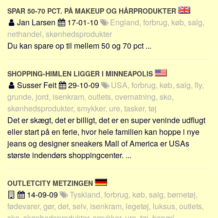
SPAR 50-70 PCT. PÅ MAKEUP OG HÅRPRODUKTER
Jan Larsen
17-01-10
England, forbrug, køb, salg,
nethandel, skønhedsprodukter
Du kan spare op til mellem 50 og 70 pct ...
SHOPPING-HIMLEN LIGGER I MINNEAPOLIS
Susser Feit
29-10-09
USA, forbrug, køb, salg, fly,
grunde, jord, isenkram, outlets, overnatning, sko,
skønhedsprodukter, smykker, ure, tasker, tøj
Det er skægt, det er billigt, det er en super veninde udflugt
eller start på en ferie, hvor hele familien kan hoppe i nye
jeans og designer sneakers Mall of America er USAs
største indendørs shoppingcenter. ...
OUTLETCITY METZINGEN
14-09-09
Tyskland, forbrug, køb, salg, børnetøj,
fødevarer, gør, det, selv, isenkram, legetøj, luksus, outlets,
sko, skønhedsprodukter, smykker, ure, tøj, bopæl