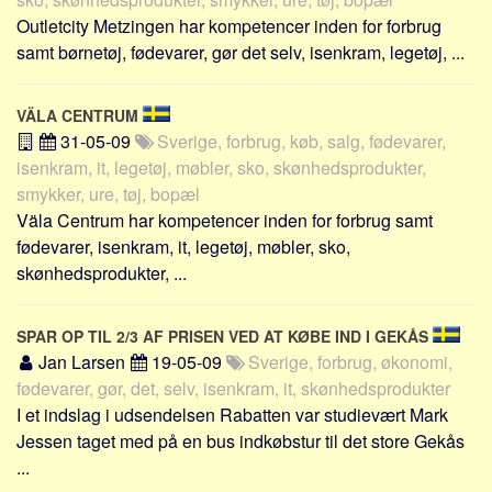
Outletcity Metzingen har kompetencer inden for forbrug
samt børnetøj, fødevarer, gør det selv, isenkram, legetøj, ...
VÄLA CENTRUM
31-05-09
Sverige, forbrug, køb, salg, fødevarer,
isenkram, it, legetøj, møbler, sko, skønhedsprodukter,
smykker, ure, tøj, bopæl
Väla Centrum har kompetencer inden for forbrug samt
fødevarer, isenkram, it, legetøj, møbler, sko,
skønhedsprodukter, ...
SPAR OP TIL 2/3 AF PRISEN VED AT KØBE IND I GEKÅS
Jan Larsen
19-05-09
Sverige, forbrug, økonomi,
fødevarer, gør, det, selv, isenkram, it, skønhedsprodukter
I et indslag i udsendelsen Rabatten var studievært Mark
Jessen taget med på en bus indkøbstur til det store Gekås
...