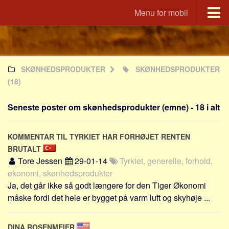
Menu for mobil
Portal
Udvandrerne.dk
SKØNHEDSPRODUKTER
SKØNHEDSPRODUKTER
Utvandrerne.no
(18)
Utvandrarna.se
Tyskland.dk
Seneste poster om skønhedsprodukter (emne) - 18 i alt
England.dk
Rusland.dk
KOMMENTAR TIL TYRKIET HAR FORHØJET RENTEN
BRUTALT
JLKM.dk
Tore Jessen
29-01-14
Tyrkiet, generelle, forhold,
Lande
økonomi, skønhedsprodukter
Ja, det går ikke så godt længere for den Tiger Økonomi
Tyrkiet
måske fordi det hele er bygget på varm luft og skyhøje ...
Spanien
Frankrig
DINA ROSENMEIER