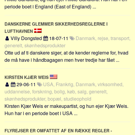
Social sikring og sundhed
periode boet i England (East of England) ...
Transport
Alle
DANSKERNE GLEMMER SIKKERHEDSREGLERNE I
Aspekter
LUFTHAVNEN
Villy Dongsted
18-07-11
Danmark, rejse, transport,
Køb og salg
generelt, skønhedsprodukter
Økonomi
Otte ud af ti danskere siger, at de kender reglerne for, hvad
de må have i håndbagagen men hver tredje har fået ...
Jura og regler
Skatter og afgifter
KIRSTEN KJÆR WEIS
Statistik
29-06-11
USA, Frankrig, Danmark, virksomhed,
Praktisk
uddannelse, forskning, bolig, køb, salg, generelt,
Alle
skønhedsprodukter, bopæl, studieophold
Kirsten Kjær Weis er makeupartist, og hun ejer Kjær Weis.
Meta
Hun har i en periode boet i USA ...
Dokumenttyper
Emner
FLYREJSER ER OMFATTET AF EN RÆKKE REGLER -