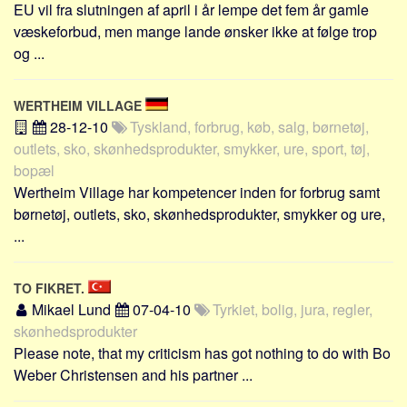
EU vil fra slutningen af april i år lempe det fem år gamle
væskeforbud, men mange lande ønsker ikke at følge trop
og ...
WERTHEIM VILLAGE
28-12-10
Tyskland, forbrug, køb, salg, børnetøj,
outlets, sko, skønhedsprodukter, smykker, ure, sport, tøj,
bopæl
Wertheim Village har kompetencer inden for forbrug samt
børnetøj, outlets, sko, skønhedsprodukter, smykker og ure,
...
TO FIKRET.
Mikael Lund
07-04-10
Tyrkiet, bolig, jura, regler,
skønhedsprodukter
Please note, that my criticism has got nothing to do with Bo
Weber Christensen and his partner ...