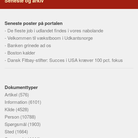
Seneste og arkiv
Seneste poster på portalen
-
De fleste job i udlandet findes i vores nabolande
-
Velkommen til vækstboom i Udkantsnorge
-
Banken grinede ad os
-
Boston kalder
-
Dansk Fitbay-stifter: Succes i USA kræver 100 pct. fokus
Dokumenttyper
Artikel
(576)
Information
(6101)
Kilde
(4528)
Person
(10788)
Spørgsmål
(1903)
Sted
(1664)