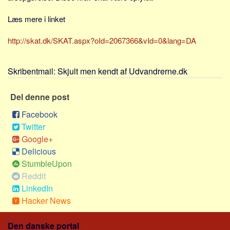
Sverige
Læs mere i linket
Norge
Thailand
http://skat.dk/SKAT.aspx?oId=2067366&vId=0&lang=DA
Italien
Grækenland
Skribentmail:
Skjult men kendt af Udvandrerne.dk
USA
Del denne post
Alle
Facebook
Nøgleord
Twitter
Bolig
Google+
Delicious
Job
StumbleUpon
Virksomhed
Reddit
Investering
LinkedIn
Hacker News
Pension og opsparing
Forbrug
Den danske portal