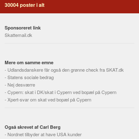
Social sikring og sundhed
30004 poster i alt
Transport
Alle
Sponsoreret link
Aspekter
Skattemail.dk
Køb og salg
Økonomi
Mere om samme emne
Jura og regler
-
Udlandsdanskere får også den grønne check fra SKAT.dk
Skatter og afgifter
-
Statens sociale bedrag
Statistik
-
Nej desværre
Praktisk
-
Cypern: skat i DK/skat i Cypern ved bopæl på Cypern
-
Xpert-svar om skat ved bopæl på Cypern
Alle
Meta
Dokumenttyper
Også skrevet af Carl Berg
Emner
-
Nordnet tilbyder at have USA kunder