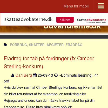
Menu for mobil
Portal
Udvandrerne.dk
Udvandrerne.dk
Utvandrerne.no
Utvandrarna.se
FORBRUG, SKATTER, AFGIFTER, FRADRAG
Tyskland.dk
England.dk
Fradrag for tab på fordringer (fx Cimber
Rusland.dk
Sterling-konkurs)
JLKM.dk
Carl Berg
25-09-13
~Et minuts læsning · 41
Lande
ord
Hvis du blev ramt af Cimber Sterlings konkurs, og ikke har fået
Tyrkiet
din billet refunderet af for eksempel en forsikring eller
Spanien
Rejsegarantifonden, kan du måske trække tabet fra på din
Frankrig
årsopgørelse. Disse krav skal være opfyldt: