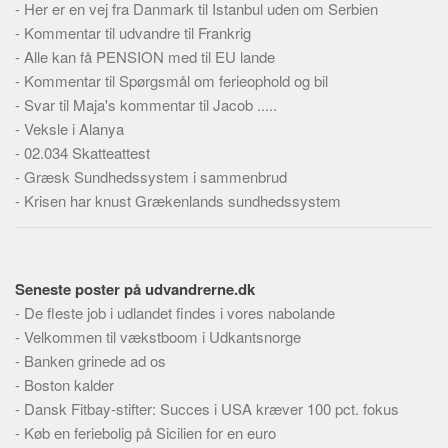
-
Her er en vej fra Danmark til Istanbul uden om Serbien
Skribenter
-
Kommentar til udvandre til Frankrig
Personer
-
Alle kan få PENSION med til EU lande
Steder
-
Kommentar til Spørgsmål om ferieophold og bil
-
Kilder
Svar til Maja's kommentar til Jacob .....
-
Veksle i Alanya
Om
-
02.034 Skatteattest
-
Webstedet
Græsk Sundhedssystem i sammenbrud
-
Krisen har knust Grækenlands sundhedssystem
Forhistorien
Redigering
Tekstannoncer
Seneste poster på udvandrerne.dk
Bannere
-
De fleste job i udlandet findes i vores nabolande
Hjælp
-
Velkommen til vækstboom i Udkantsnorge
-
Banken grinede ad os
-
Boston kalder
-
Dansk Fitbay-stifter: Succes i USA kræver 100 pct. fokus
-
Køb en feriebolig på Sicilien for en euro