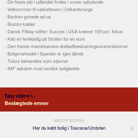
-
De fleste job i udlandet findes i vores nabolande
Skribenter
-
Velkommen til vækstboom i Udkantsnorge
Personer
-
Banken grinede ad os
Steder
-
Boston kalder
-
Dansk Fitbay-stifter: Succes i USA kræver 100 pct. fokus
Kilder
-
Køb en feriebolig på Sicilien for en euro
Om
-
Den fransk-marokkanske dobbeltbeskatningsoverenskomst
-
Boligmarkedet i Spanien er igen åbnet
Webstedet
-
Tutors behandles som stjerner
Forhistorien
-
IMF advarer mod nordisk boligboble
Redigering
Tekstannoncer
Bannere
Søg videre i...
Beslægtede emner
Hjælp
NÆSTE BIDRAG
Har du købt bolig i Toscana/Umbrien