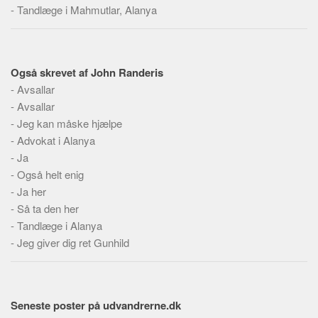
Social sikring og sundhed
-
Tandlæge i Mahmutlar, Alanya
Transport
Alle
Også skrevet af John Randeris
Aspekter
-
Avsallar
Køb og salg
-
Avsallar
Økonomi
-
Jeg kan måske hjælpe
-
Advokat i Alanya
Jura og regler
-
Ja
Skatter og afgifter
-
Også helt enig
Statistik
-
Ja her
-
Så ta den her
Praktisk
-
Tandlæge i Alanya
Alle
-
Jeg giver dig ret Gunhild
Meta
Dokumenttyper
Emner
Seneste poster på udvandrerne.dk