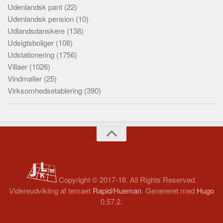
Udenlandsk pant
(22)
Udenlandsk pension
(10)
Udlandsdanskere
(138)
Udsigtsboliger
(108)
Udstationering
(1756)
Villaer
(1026)
Vindmøller
(25)
Virksomhedsetablering
(390)
Copyright © 2017-18. All Rights Reserved.
Videreudvikling af temaet
Rapid/Hueman
. Genereret med
Hugo
0.57.2.