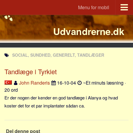
Menu for mobil
Portal
Udvandrerne.dk
Udvandrerne.dk
Utvandrerne.no
Utvandrarna.se
SOCIAL, SUNDHED, GENERELT, TANDLÆGER
Tyskland.dk
England.dk
Tandlæge i Tyrkiet
Rusland.dk
John Randeris
16-10-04
~Et minuts læsning ·
JLKM.dk
20 ord
Lande
Er der nogen der kender en god tandlæge i Alanya og hvad
koster det for et par implantater sådan ca.
Tyrkiet
Spanien
Frankrig
Del denne post