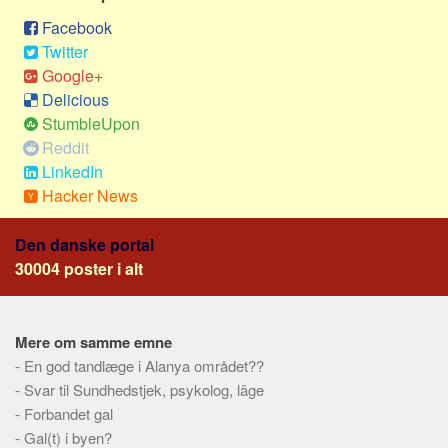
Sverige
Facebook
Norge
Twitter
Thailand
Google+
Delicious
Italien
StumbleUpon
Grækenland
Reddit
USA
LinkedIn
Hacker News
Alle
Nøgleord
Den danske portal
30004 poster i alt
Bolig
Job
Virksomhed
Mere om samme emne
Investering
-
En god tandlæge i Alanya området??
-
Svar til Sundhedstjek, psykolog, läge
Pension og opsparing
-
Forbandet gal
Forbrug
-
Gal(t) i byen?