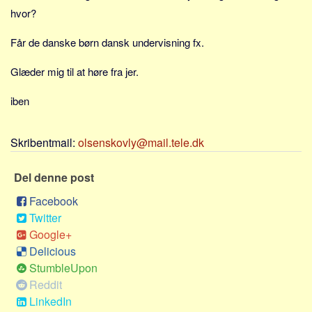
Sverige
hvor?
Norge
Får de danske børn dansk undervisning fx.
Thailand
Glæder mig til at høre fra jer.
Italien
Grækenland
iben
USA
Alle
Skribentmail:
olsenskovly@mail.tele.dk
Nøgleord
Del denne post
Bolig
Facebook
Job
Twitter
Virksomhed
Google+
Delicious
Investering
StumbleUpon
Pension og opsparing
Reddit
Forbrug
LinkedIn