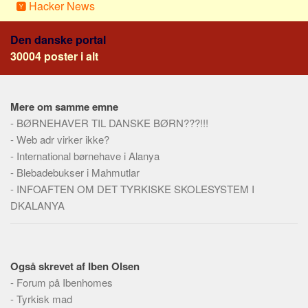
Social sikring og sundhed
Hacker News
Transport
Den danske portal
Alle
30004 poster i alt
Aspekter
Køb og salg
Mere om samme emne
Økonomi
-
BØRNEHAVER TIL DANSKE BØRN???!!!
Jura og regler
-
Web adr virker ikke?
-
International børnehave i Alanya
Skatter og afgifter
-
Blebadebukser i Mahmutlar
Statistik
-
INFOAFTEN OM DET TYRKISKE SKOLESYSTEM I
Praktisk
DKALANYA
Alle
Meta
Også skrevet af Iben Olsen
Dokumenttyper
-
Forum på Ibenhomes
Emner
-
Tyrkisk mad