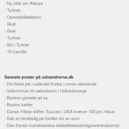
-
Ny side om Alanya
Skribenter
-
Tyrkisk
Personer
-
Opholdstilladelsen
Steder
-
Skat
Kilder
-
Skat
-
Tyrkisk
Om
-
Ski i Tyrkiet
Webstedet
-
Til Camilla
Forhistorien
Redigering
Seneste poster på udvandrerne.dk
Tekstannoncer
-
De fleste job i udlandet findes i vores nabolande
Bannere
-
Velkommen til vækstboom i Udkantsnorge
Hjælp
-
Banken grinede ad os
-
Boston kalder
-
Dansk Fitbay-stifter: Succes i USA kræver 100 pct. fokus
-
Køb en feriebolig på Sicilien for en euro
-
Den fransk-marokkanske dobbeltbeskatningsoverenskomst