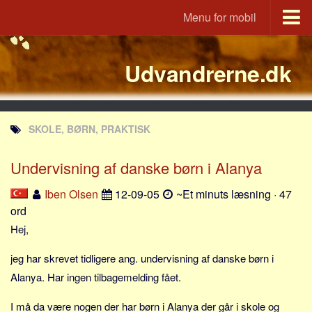
Menu for mobil
Portal
Udvandrerne.dk
Udvandrerne.dk
Utvandrerne.no
Utvandrarna.se
SKOLE, BØRN, PRAKTISK
Tyskland.dk
England.dk
Undervisning af danske børn i Alanya
Rusland.dk
Iben Olsen
12-09-05
~Et minuts læsning · 47
JLKM.dk
ord
Lande
Hej,
Tyrkiet
jeg har skrevet tidligere ang. undervisning af danske børn i
Spanien
Alanya. Har ingen tilbagemelding fået.
Frankrig
I må da være nogen der har børn i Alanya der går i skole og