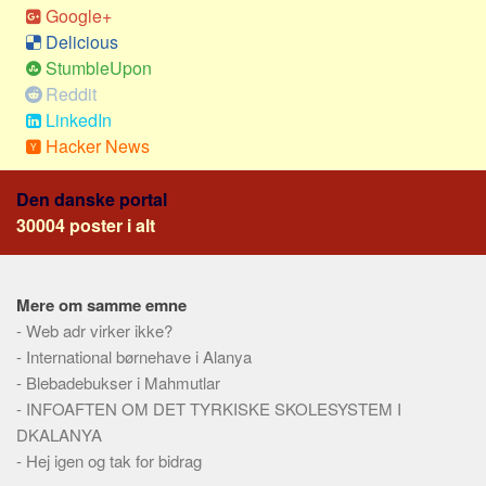
Social sikring og sundhed
Google+
Transport
Delicious
StumbleUpon
Alle
Reddit
Aspekter
LinkedIn
Hacker News
Køb og salg
Økonomi
Den danske portal
Jura og regler
30004 poster i alt
Skatter og afgifter
Statistik
Mere om samme emne
Praktisk
-
Web adr virker ikke?
Alle
-
International børnehave i Alanya
-
Blebadebukser i Mahmutlar
Meta
-
INFOAFTEN OM DET TYRKISKE SKOLESYSTEM I
Dokumenttyper
DKALANYA
-
Hej igen og tak for bidrag
Emner