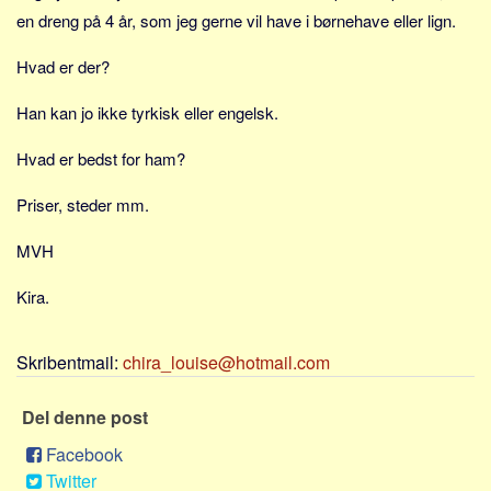
Sverige
en dreng på 4 år, som jeg gerne vil have i børnehave eller lign.
Norge
Hvad er der?
Thailand
Han kan jo ikke tyrkisk eller engelsk.
Italien
Grækenland
Hvad er bedst for ham?
USA
Priser, steder mm.
Alle
MVH
Nøgleord
Bolig
Kira.
Job
Skribentmail:
Virksomhed
chira_louise@hotmail.com
Investering
Del denne post
Pension og opsparing
Facebook
Forbrug
Twitter