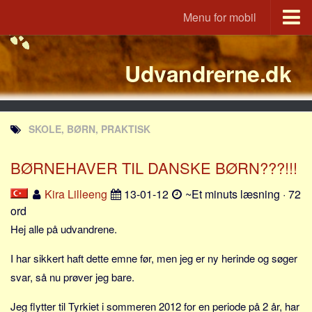
Menu for mobil
Portal
Udvandrerne.dk
Udvandrerne.dk
Utvandrerne.no
Utvandrarna.se
SKOLE, BØRN, PRAKTISK
Tyskland.dk
England.dk
BØRNEHAVER TIL DANSKE BØRN???!!!
Rusland.dk
Kira Lilleeng
13-01-12
~Et minuts læsning · 72
JLKM.dk
ord
Lande
Hej alle på udvandrene.
Tyrkiet
I har sikkert haft dette emne før, men jeg er ny herinde og søger
Spanien
svar, så nu prøver jeg bare.
Frankrig
Jeg flytter til Tyrkiet i sommeren 2012 for en periode på 2 år, har