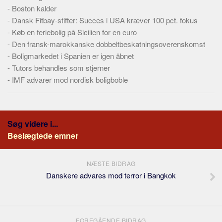
-
Boston kalder
-
Dansk Fitbay-stifter: Succes i USA kræver 100 pct. fokus
-
Køb en feriebolig på Sicilien for en euro
-
Den fransk-marokkanske dobbeltbeskatningsoverenskomst
-
Boligmarkedet i Spanien er igen åbnet
-
Tutors behandles som stjerner
-
IMF advarer mod nordisk boligboble
Søg videre i...
Beslægtede emner
NÆSTE BIDRAG
Danskere advares mod terror i Bangkok
FOREGÅENDE BIDRAG