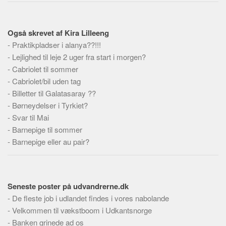
Skribenter
Personer
Også skrevet af Kira Lilleeng
Steder
-
Praktikpladser i alanya??!!!
Kilder
-
Lejlighed til leje 2 uger fra start i morgen?
-
Cabriolet til sommer
Om
-
Cabriolet/bil uden tag
Webstedet
-
Billetter til Galatasaray ??
Forhistorien
-
Børneydelser i Tyrkiet?
-
Svar til Mai
Redigering
-
Barnepige til sommer
Tekstannoncer
-
Barnepige eller au pair?
Bannere
Hjælp
Seneste poster på udvandrerne.dk
-
De fleste job i udlandet findes i vores nabolande
-
Velkommen til vækstboom i Udkantsnorge
-
Banken grinede ad os