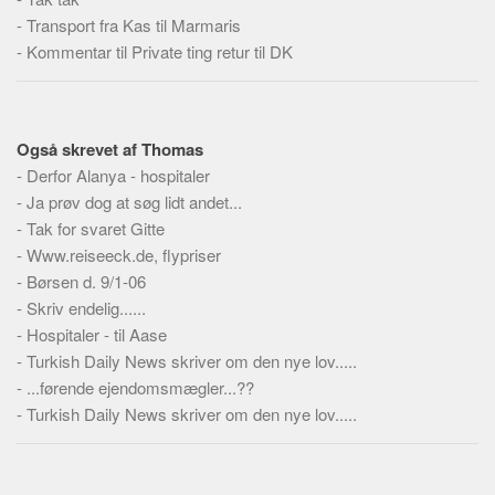
Social sikring og sundhed
-
Transport fra Kas til Marmaris
Transport
-
Kommentar til Private ting retur til DK
Alle
Aspekter
Også skrevet af Thomas
Køb og salg
-
Derfor Alanya - hospitaler
Økonomi
-
Ja prøv dog at søg lidt andet...
Jura og regler
-
Tak for svaret Gitte
-
Www.reiseeck.de, flypriser
Skatter og afgifter
-
Børsen d. 9/1-06
Statistik
-
Skriv endelig......
Praktisk
-
Hospitaler - til Aase
Alle
-
Turkish Daily News skriver om den nye lov.....
-
...førende ejendomsmægler...??
Meta
-
Turkish Daily News skriver om den nye lov.....
Dokumenttyper
Emner