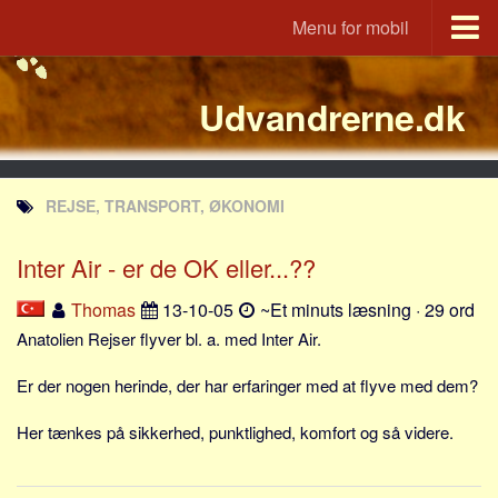
Menu for mobil
Portal
Udvandrerne.dk
Udvandrerne.dk
Utvandrerne.no
Utvandrarna.se
REJSE, TRANSPORT, ØKONOMI
Tyskland.dk
England.dk
Inter Air - er de OK eller...??
Rusland.dk
Thomas
13-10-05
~Et minuts læsning · 29 ord
JLKM.dk
Anatolien Rejser flyver bl. a. med Inter Air.
Lande
Er der nogen herinde, der har erfaringer med at flyve med dem?
Tyrkiet
Her tænkes på sikkerhed, punktlighed, komfort og så videre.
Spanien
Frankrig