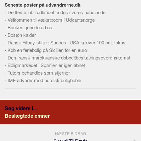
Skribenter
Seneste poster på udvandrerne.dk
-
De fleste job i udlandet findes i vores nabolande
Personer
-
Velkommen til vækstboom i Udkantsnorge
Steder
-
Banken grinede ad os
Kilder
-
Boston kalder
-
Dansk Fitbay-stifter: Succes i USA kræver 100 pct. fokus
Om
-
Køb en feriebolig på Sicilien for en euro
Webstedet
-
Den fransk-marokkanske dobbeltbeskatningsoverenskomst
-
Boligmarkedet i Spanien er igen åbnet
Forhistorien
-
Tutors behandles som stjerner
Redigering
-
IMF advarer mod nordisk boligboble
Tekstannoncer
Bannere
Hjælp
Søg videre i...
Beslægtede emner
NÆSTE BIDRAG
Svar til Til Funda