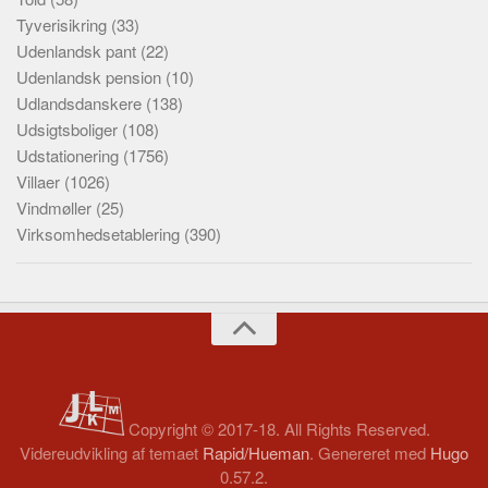
Tyverisikring
(33)
Udenlandsk pant
(22)
Udenlandsk pension
(10)
Udlandsdanskere
(138)
Udsigtsboliger
(108)
Udstationering
(1756)
Villaer
(1026)
Vindmøller
(25)
Virksomhedsetablering
(390)
Copyright © 2017-18. All Rights Reserved.
Videreudvikling af temaet
Rapid/Hueman
. Genereret med
Hugo
0.57.2.