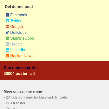
Sverige
Del denne post
Norge
Facebook
Thailand
Twitter
Italien
Google+
Delicious
Grækenland
StumbleUpon
USA
Reddit
Alle
LinkedIn
Hacker News
Nøgleord
Bolig
Den danske portal
Job
30004 poster i alt
Virksomhed
Investering
Mere om samme emne
Pension og opsparing
-
20 fods container fra Danmark til Kreta
-
Forbrug
Bus transfer
-
Tak tak